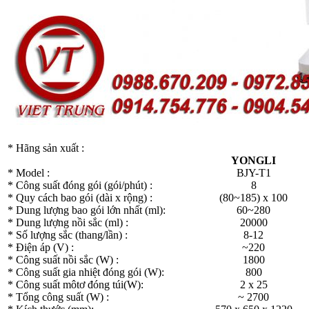
* Hãng sản xuất :
YONGLI
* Model :
BJY-T1
* Công suất đóng gói (gói/phút) :
8
* Quy cách bao gói (dài x rộng) :
(80~185) x 100
* Dung lượng bao gói lớn nhất (ml):
60~280
* Dung lượng nồi sắc (ml) :
20000
* Số lượng sắc (thang/lần) :
8-12
* Điện áp (V) :
~220
* Công suất nồi sắc (W) :
1800
* Công suất gia nhiệt đóng gói (W):
800
* Công suất môtơ đóng túi(W):
2 x 25
* Tổng công suất (W) :
~ 2700