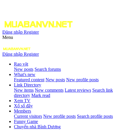
Đăng nhập
Register
Menu
Đăng nhập
Register
Rao vặt
New posts
Search forums
What's new
Featured content
New posts
New profile posts
Link Directory
New items
New comments
Latest reviews
Search link
directory
Mark read
Xem TV
Xổ số đây
Members
Current visitors
New profile posts
Search profile posts
Funny Game
Chuyển nhà Bình Dương