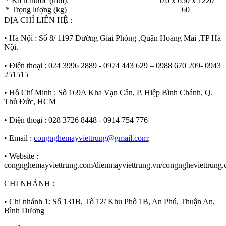
* Kích thước (mm):
570 x 650 x 1220
* Trọng lượng (kg)
60​
ĐỊA CHỈ LIÊN HỆ :
• Hà Nội : Số 8/ 1197 Đường Giải Phóng ,Quận Hoàng Mai ,TP Hà
Nội.
• Điện thoại : 024 3996 2889 - 0974 443 629 – 0988 670 209- 0943
251515
• Hồ Chí Minh : Số 169A Kha Vạn Cân, P. Hiệp Bình Chánh, Q.
Thủ Đức, HCM
• Điện thoại : 028 3726 8448 - 0914 754 776
• Email :
congnghemayviettrung@gmail.com
;
• Website :
congnghemayviettrung.com/dienmayviettrung.vn/congngheviettrung
CHI NHÁNH :
• Chi nhánh 1: Số 131B, Tổ 12/ Khu Phố 1B, An Phú, Thuận An,
Bình Dương