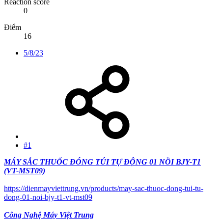
Reaction score
0
Điểm
16
5/8/23
#1
MÁY SẮC THUỐC ĐÓNG TÚI TỰ ĐỘNG 01 NỒI BJY-T1
(VT-MST09)
https://dienmayviettrung.vn/products/may-sac-thuoc-dong-tui-tu-
dong-01-noi-bjy-t1-vt-mst09
Công Nghệ Máy Việt Trung