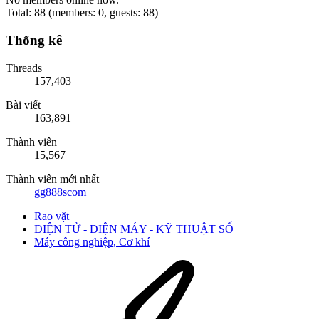
Total: 88 (members: 0, guests: 88)
Thống kê
Threads
157,403
Bài viết
163,891
Thành viên
15,567
Thành viên mới nhất
gg888scom
Rao vặt
ĐIỆN TỬ - ĐIỆN MÁY - KỸ THUẬT SỐ
Máy công nghiệp, Cơ khí