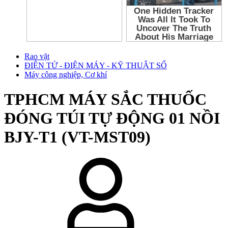
Rao vặt
ĐIỆN TỬ - ĐIỆN MÁY - KỸ THUẬT SỐ
Máy công nghiệp, Cơ khí
TPHCM
MÁY SẮC THUỐC
ĐÓNG TÚI TỰ ĐỘNG 01 NỒI
BJY-T1 (VT-MST09)