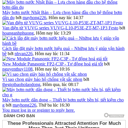
Máy bơm nước Nhật Bản – Lựa chọn hàng đầu cho hệ thống bơm
dân dụ
bởi
mayhong226
,
Hôm nay lúc 14:37
Van điện từ VUVG series VUVG-L10-P53E-ZT-M7-1P3 Festo
bởi
hoanganhphuong
,
Hôm nay lúc 13:29
Cách lắp đặt máy bơm nước hiệu quả – Những lưu ý giúp vận hành
bề
bởi
nhvan226
,
Hôm nay lúc 11:34
New Module Panasonic FP2-C3P - Tự động hoá giá tốt
bởi
nguyenthuy1108
,
Hôm nay lúc 10:16
Vì sao chọn giày bảo hộ chống vật sắc nhọn
bởi
thegioibaoholaodong
,
Hôm qua, lúc 08:17
Máy bơm nước dân dụng – Thiết bị bơm nước bền bỉ, tiết kiệm cho
g
bởi
mayhong226
,
Thứ ba lúc 16:30
You must log in or register to reply here.