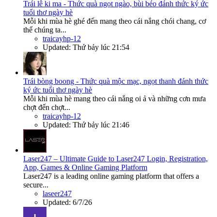
Trái lê ki ma - Thức quà ngọt ngào, bùi béo đánh thức ký ức
tuổi thơ ngày hè
Mỗi khi mùa hè ghé đến mang theo cái nắng chói chang, cơ
thể chúng ta...
traicayhp-12
Updated:
Thứ bảy lúc 21:54
Trái bòng boong - Thức quà mộc mạc, ngọt thanh đánh thức
ký ức tuổi thơ ngày hè
Mỗi khi mùa hè mang theo cái nắng oi ả và những cơn mưa
chợt đến chợt...
traicayhp-12
Updated:
Thứ bảy lúc 21:46
Laser247 – Ultimate Guide to Laser247 Login, Registration,
App, Games & Online Gaming Platform
Laser247 is a leading online gaming platform that offers a
secure...
laseer247
Updated:
6/7/26