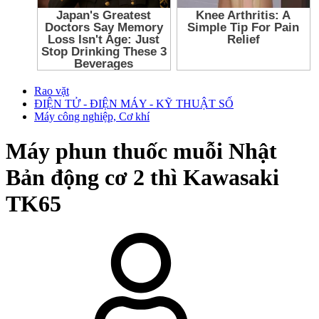
Rao vặt
ĐIỆN TỬ - ĐIỆN MÁY - KỸ THUẬT SỐ
Máy công nghiệp, Cơ khí
Máy phun thuốc muỗi Nhật
Bản động cơ 2 thì Kawasaki
TK65