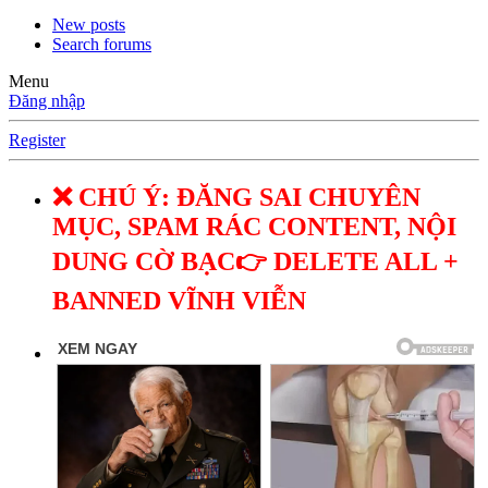
New posts
Search forums
Menu
Đăng nhập
Register
❌ CHÚ Ý: ĐĂNG SAI CHUYÊN
MỤC, SPAM RÁC CONTENT, NỘI
DUNG CỜ BẠC👉 DELETE ALL +
BANNED VĨNH VIỄN