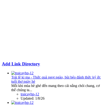
Add Link Directory
Trái lê ki ma - Thức quà ngọt ngào, bùi béo đánh thức ký ức
tuổi thơ ngày hè
Mỗi khi mùa hè ghé đến mang theo cái nắng chói chang, cơ
thể chúng ta...
traicayhp-12
Updated:
1/8/26