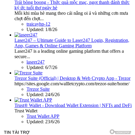
Trái bòng boong - Thức quà mộc mạc, ngọt thanh đánh thức
ký ức tuổi thơ ngày hè
Mỗi khi mùa hè mang theo cái nắng oi ả và những cơn mưa
chợt đến chợt...
traicayhp-12
Updated:
1/8/26
Laser247 – Ultimate Guide to Laser247 Login, Registration,
App, Games & Online Gaming Platform
Laser247 is a leading online gaming platform that offers a
secure...
laseer247
Updated:
6/7/26
Trezor Suite (Official) | Desktop & Web Crypto App - Trezor
https://sites.google.com/wallletcrypto.com/trezor-suite/home/
Trezor Suite
Updated:
24/6/26
Trust® Wallet - Download Wallet Extension | NFTs and DeFi
Trust Wallet
Trust Wallet APP
Updated:
23/6/26