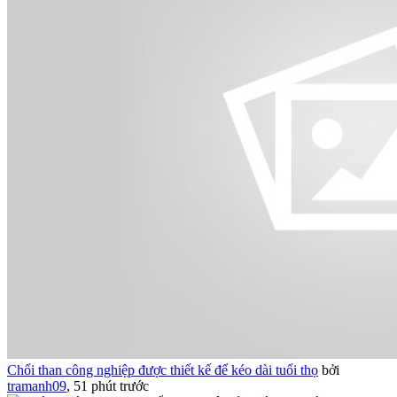
Chổi than công nghiệp được thiết kế để kéo dài tuổi thọ
bởi
tramanh09
,
51 phút trước