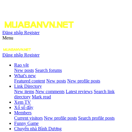
Đăng nhập
Register
Menu
Đăng nhập
Register
Rao vặt
New posts
Search forums
What's new
Featured content
New posts
New profile posts
Link Directory
New items
New comments
Latest reviews
Search link
directory
Mark read
Xem TV
Xổ số đây
Members
Current visitors
New profile posts
Search profile posts
Funny Game
Chuyển nhà Bình Dương