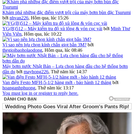
Khám phá những đặc điểm vượt trội của máy bơm bùn đặc Tsurumi
bởi
nhvan226
,
Hôm qua, lúc 15:26
YG(B)512 – Máy kiểm tra độ xù lông & vón cục vải
bởi
Minh Thư
Viên Viên
,
Hôm qua, lúc 10:22
Vì sao nên lựa chọn kính chắn giọt bắn 3M?
bởi
thegioibaoholaodong
,
Hôm qua, lúc 08:46
Máy bơm nước Nhật Bản – Lựa chọn hàng đầu cho hệ thống bơm
dân dụ
bởi
mayhong226
,
Thứ năm lúc 14:37
Van điện Festo MFH-5-1/2 hàng mới - bảo hành 12 tháng
bởi
hoanganhphuong
,
Thứ năm lúc 13:17
You must log in or register to reply here.