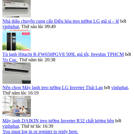
Nhà thầu chuyên cung cấp Điều hòa treo tường LG giá sỉ – lẻ
bởi
vinhphat
,
Thứ sáu lúc 09:49
Tủ lạnh Hitachi R-FW650PGV8 509L giá tốt, freeship TPHCM
bởi
Vo Cuc
,
Thứ năm lúc 20:38
Nên chọn Máy lạnh treo tường LG Inverter Thái Lan
bởi
vinhphat
,
Thứ năm lúc 16:19
Máy lạnh DAIKIN treo tường Inverter R32 chất lượng bền
bởi
vinhphat
,
Thứ tư lúc 16:39
You must log in or register to reply here.