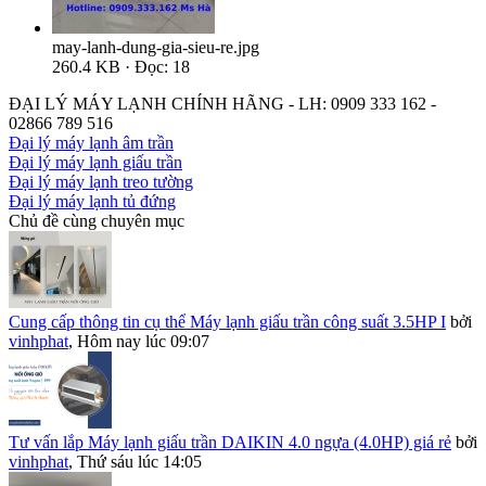
may-lanh-dung-gia-sieu-re.jpg
260.4 KB · Đọc: 18
ĐẠI LÝ MÁY LẠNH CHÍNH HÃNG - LH: 0909 333 162 -
02866 789 516
Đại lý máy lạnh âm trần
Đại lý máy lạnh giấu trần
Đại lý máy lạnh treo tường
Đại lý máy lạnh tủ đứng
Chủ đề cùng chuyên mục
Cung cấp thông tin cụ thể Máy lạnh giấu trần công suất 3.5HP I
bởi
vinhphat
,
Hôm nay lúc 09:07
Tư vấn lắp Máy lạnh giấu trần DAIKIN 4.0 ngựa (4.0HP) giá rẻ
bởi
vinhphat
,
Thứ sáu lúc 14:05