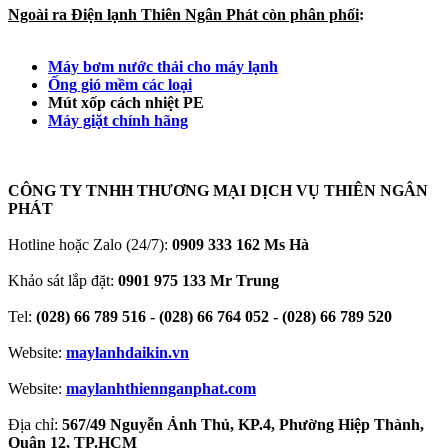
Ngoài ra Điện lạnh Thiên Ngân Phát còn phân phối
:
Máy bơm nước thải cho máy lạnh
Ống gió mềm các loại
Mút xốp cách nhiệt PE
Máy giặt chính hãng
CÔNG TY TNHH THƯƠNG MẠI DỊCH VỤ THIÊN NGÂN
PHÁT
Hotline hoặc Zalo (24/7):
0909 333 162 Ms Hà
Khảo sát lắp đặt:
0901 975 133 Mr Trung
Tel:
(028) 66 789 516 - (028) 66 764 052 - (028) 66 789 520
Website:
maylanhdaikin.vn
Website:
maylanhthiennganphat.com
Địa chỉ:
567/49 Nguyễn Ảnh Thủ, KP.4, Phường Hiệp Thành,
Quận 12, TP.HCM