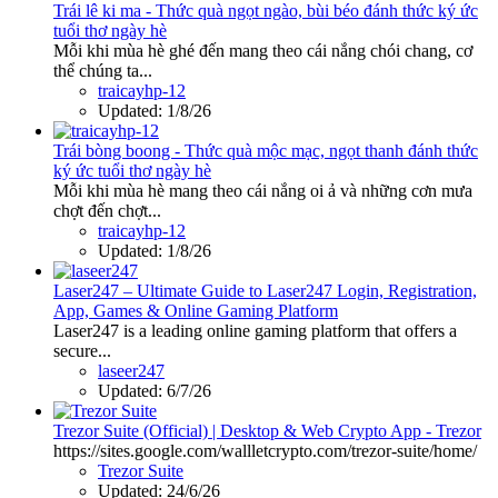
Trái lê ki ma - Thức quà ngọt ngào, bùi béo đánh thức ký ức
tuổi thơ ngày hè
Mỗi khi mùa hè ghé đến mang theo cái nắng chói chang, cơ
thể chúng ta...
traicayhp-12
Updated:
1/8/26
Trái bòng boong - Thức quà mộc mạc, ngọt thanh đánh thức
ký ức tuổi thơ ngày hè
Mỗi khi mùa hè mang theo cái nắng oi ả và những cơn mưa
chợt đến chợt...
traicayhp-12
Updated:
1/8/26
Laser247 – Ultimate Guide to Laser247 Login, Registration,
App, Games & Online Gaming Platform
Laser247 is a leading online gaming platform that offers a
secure...
laseer247
Updated:
6/7/26
Trezor Suite (Official) | Desktop & Web Crypto App - Trezor
https://sites.google.com/wallletcrypto.com/trezor-suite/home/
Trezor Suite
Updated:
24/6/26