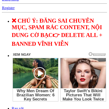
Register
❌ CHÚ Ý: ĐĂNG SAI CHUYÊN
MỤC, SPAM RÁC CONTENT, NỘI
DUNG CỜ BẠC👉 DELETE ALL +
BANNED VĨNH VIỄN
Rao vặt