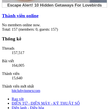
Thành viên online
No members online now.
Total: 157 (members: 0, guests: 157)
Thống kê
Threads
157,517
Bài viết
164,005
Thành viên
15,640
Thành viên mới nhất
hitclubvinmexcom
Rao vặt
ĐIỆN TỬ - ĐIỆN MÁY - KỸ THUẬT SỐ
Điện lạnh - Điều hòa