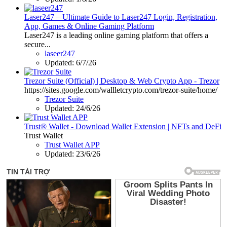
Laser247 – Ultimate Guide to Laser247 Login, Registration,
App, Games & Online Gaming Platform
Laser247 is a leading online gaming platform that offers a
secure...
laseer247
Updated:
6/7/26
Trezor Suite (Official) | Desktop & Web Crypto App - Trezor
https://sites.google.com/wallletcrypto.com/trezor-suite/home/
Trezor Suite
Updated:
24/6/26
Trust® Wallet - Download Wallet Extension | NFTs and DeFi
Trust Wallet
Trust Wallet APP
Updated:
23/6/26