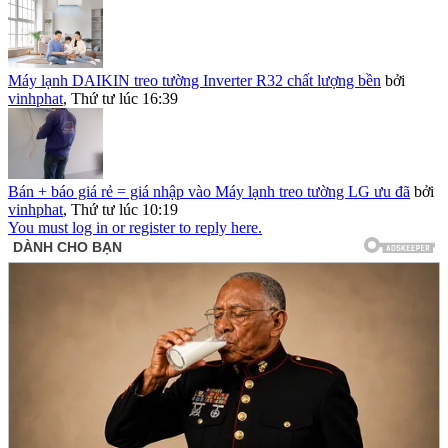
Máy lạnh DAIKIN treo tường Inverter R32 chất lượng bền
bởi
vinhphat
,
Thứ tư lúc 16:39
Bán + báo giá rẻ = giá nhập vào Máy lạnh treo tường LG ưu đã
bởi
vinhphat
,
Thứ tư lúc 10:19
You must log in or register to reply here.