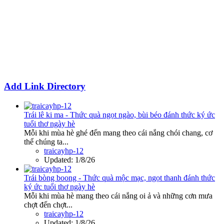
Add Link Directory
Trái lê ki ma - Thức quà ngọt ngào, bùi béo đánh thức ký ức
tuổi thơ ngày hè
Mỗi khi mùa hè ghé đến mang theo cái nắng chói chang, cơ
thể chúng ta...
traicayhp-12
Updated:
1/8/26
Trái bòng boong - Thức quà mộc mạc, ngọt thanh đánh thức
ký ức tuổi thơ ngày hè
Mỗi khi mùa hè mang theo cái nắng oi ả và những cơn mưa
chợt đến chợt...
traicayhp-12
Updated:
1/8/26