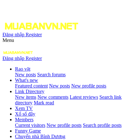
Đăng nhập
Register
Menu
Đăng nhập
Register
Rao vặt
New posts
Search forums
What's new
Featured content
New posts
New profile posts
Link Directory
New items
New comments
Latest reviews
Search link
directory
Mark read
Xem TV
Xổ số đây
Members
Current visitors
New profile posts
Search profile posts
Funny Game
Chuyển nhà Bình Dương