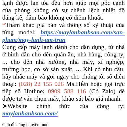
lạnh được lan tỏa đều hơn giúp mọi góc cạnh
của phòng không có sự chênh lệch nhiệt độ
đáng kể, đảm bảo không có điểm khuất.
*
Tham khảo giá bán và thông số kỹ thuật của
từng model:
https://maylanhanhsao.com/san-
pham/may-lanh-am-tran
Cung cấp máy lạnh dành cho dân dụng, từ nhà
ở bình dân cho đến quán ăn, nhà hàng, công ty,
... cho đến nhà xưởng, nhà máy, xí nghiệp,
trường học, cơ sở sản xuất, ... Khi có nhu cầu,
hãy nhấc máy và gọi ngay cho chúng tôi số điện
thoại:
(028) 22 155 026
Ms.Hiền hoặc gọi trực
tiếp số Hotline:
0909 588 116
(Có Zalo) để
được tư vấn chọn máy, khảo sát báo giá nhanh.
➤Website chính thức của công ty:
maylanhanhsao.com/
Chủ đề cùng chuyên mục