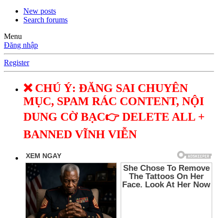
New posts
Search forums
Menu
Đăng nhập
Register
❌ CHÚ Ý: ĐĂNG SAI CHUYÊN
MỤC, SPAM RÁC CONTENT, NỘI
DUNG CỜ BẠC👉 DELETE ALL +
BANNED VĨNH VIỄN