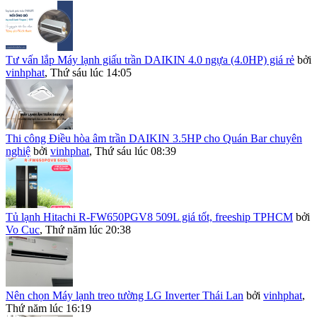
Tư vấn lắp Máy lạnh giấu trần DAIKIN 4.0 ngựa (4.0HP) giá rẻ
bởi
vinhphat
,
Thứ sáu lúc 14:05
Thi công Điều hòa âm trần DAIKIN 3.5HP cho Quán Bar chuyên
nghiệ
bởi
vinhphat
,
Thứ sáu lúc 08:39
Tủ lạnh Hitachi R-FW650PGV8 509L giá tốt, freeship TPHCM
bởi
Vo Cuc
,
Thứ năm lúc 20:38
Nên chọn Máy lạnh treo tường LG Inverter Thái Lan
bởi
vinhphat
,
Thứ năm lúc 16:19