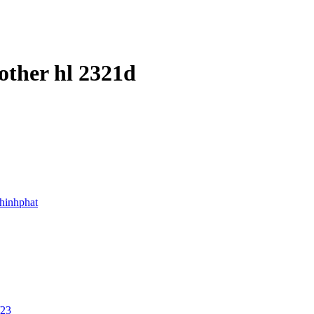
other hl 2321d
thinhphat
/23