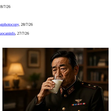
28/7/26
ngphotocopy
,
28/7/26
uocaninfo
,
27/7/26