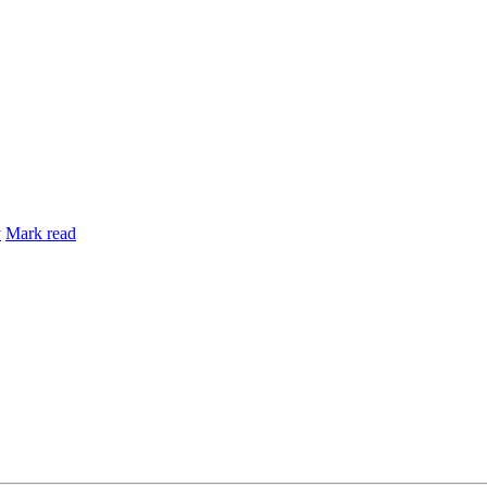
y
Mark read