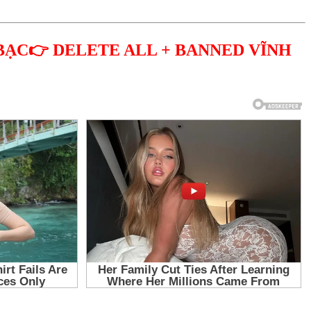
BẠC👉 DELETE ALL + BANNED VĨNH