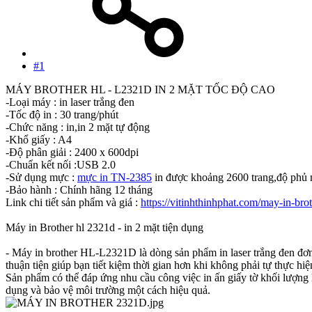
#1
MÁY BROTHER HL - L2321D IN 2 MẶT TỐC ĐỘ CAO
-Loại máy : in laser trắng đen
-Tốc độ in : 30 trang/phút
-Chức năng : in,in 2 mặt tự động
-Khổ giấy : A4
-Độ phân giải : 2400 x 600dpi
-Chuẩn kết nối :USB 2.0
-Sử dụng mực :
mực in TN-2385
in được khoảng 2600 trang,độ phủ
-Bảo hành : Chính hãng 12 tháng
Link chi tiết sản phẩm và giá :
https://vitinhthinhphat.com/may-in-bro
Máy in Brother hl 2321d - in 2 mặt tiện dụng
- Máy in brother HL-L2321D là dòng sản phẩm in laser trắng đen đơn 
thuận tiện giúp bạn tiết kiệm thời gian hơn khi không phải tự thực hiệ
Sản phẩm có thể đáp ứng nhu cầu công việc in ấn giấy tờ khối lượng 
dụng và bảo vệ môi trường một cách hiệu quả.