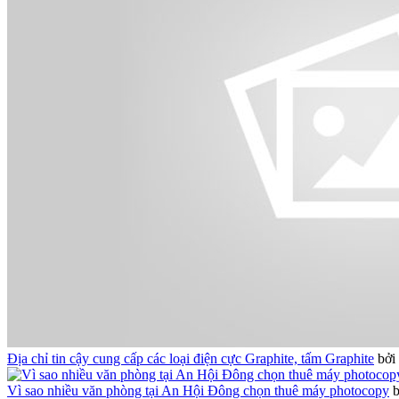
Địa chỉ tin cậy cung cấp các loại điện cực Graphite, tấm Graphite
bởi
Vì sao nhiều văn phòng tại An Hội Đông chọn thuê máy photocopy