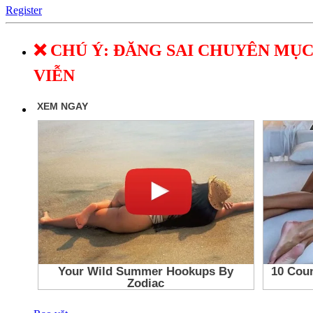
Register
❌ CHÚ Ý: ĐĂNG SAI CHUYÊN MỤC
VIỄN