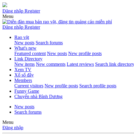
Đăng nhập
Register
Menu
Đăng nhập
Register
Rao vặt
New posts
Search forums
What's new
Featured content
New posts
New profile posts
Link Directory
New items
New comments
Latest reviews
Search link director
Xem TV
Xổ số đây
Members
Current visitors
New profile posts
Search profile posts
Funny Game
Chuyển nhà Bình Dương
New posts
Search forums
Menu
Đăng nhập