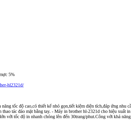
 mực 5%
ther-hl2321d/
năng tốc độ cao,có thiết kế nhỏ gọn,tiết kiệm diện tích,đáp ứng nhu 
n thao tác đảo mặt bằng tay. - Máy in brother hl-2321d cho hiệu xuất in
lớn với tốc độ in nhanh chóng lên đến 30trang/phut.Công với khả năng i