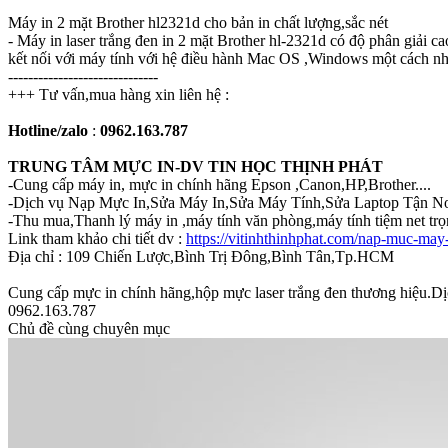
Máy in 2 mặt Brother hl2321d cho bản in chất lượng,sắc nét
- Máy in laser trắng đen in 2 mặt Brother hl-2321d có độ phân giải c
kết nối với máy tính với hệ điều hành Mac OS ,Windows một cách n
------------------------------
+++ Tư vấn,mua hàng xin liên hệ :
Hotline/zalo
:
0962.163.787
TRUNG TÂM MỰC IN-DV TIN HỌC THỊNH PHÁT
-Cung cấp máy in, mực in chính hãng Epson ,Canon,HP,Brother....
-Dịch vụ Nạp Mực In,Sửa Máy In,Sửa Máy Tính,Sửa Laptop Tận 
-Thu mua,Thanh lý máy in ,máy tính văn phòng,máy tính tiệm net trọ
Link tham khảo chi tiết dv :
https://vitinhthinhphat.com/nap-muc-may-
Địa chỉ : 109 Chiến Lược,Bình Trị Đông,Bình Tân,Tp.HCM
Cung cấp mực in chính hãng,hộp mực laser trắng đen thương hiệu.D
0962.163.787
Chủ đề cùng chuyên mục