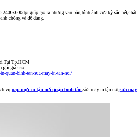
ao 2400x600dpi giúp tạo ra những văn bản,hình ảnh cực kỳ sắc nét,chất
hanh chóng và dễ dàng.
Nơi Tại Tp.HCM
n gói giá cao
in-quan-binh-tan-sua-may-in-tan-noi/
ịch vụ
nạp mực in tận nơi quận bình tân
,sửa máy in tận nơi,
sửa máy