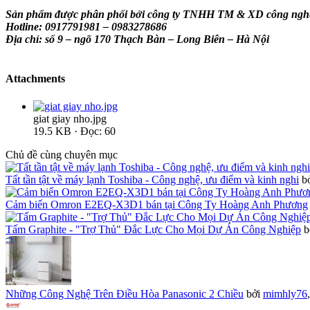
Sản phẩm được phân phối bởi công ty TNHH TM & XD công ngh
Hotline: 0917791981 – 0983278686
Địa chỉ: số 9 – ngõ 170 Thạch Bàn – Long Biên – Hà Nội
Attachments
giat giay nho.jpg
19.5 KB · Đọc: 60
Chủ đề cùng chuyên mục
Tất tần tật về máy lạnh Toshiba - Công nghệ, ưu điểm và kinh nghi
b
Cảm biến Omron E2EQ-X3D1 bán tại Công Ty Hoàng Anh Phương
Tấm Graphite - "Trợ Thủ" Đắc Lực Cho Mọi Dự Án Công Nghiệp
b
Những Công Nghệ Trên Điều Hòa Panasonic 2 Chiều
bởi
mimhly76