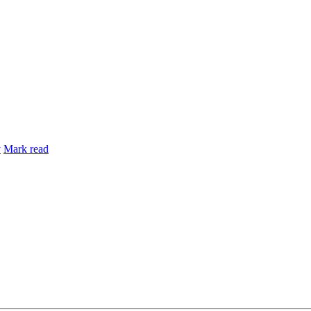
y
Mark read