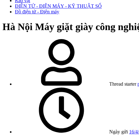
Rao vặt
ĐIỆN TỬ - ĐIỆN MÁY - KỸ THUẬT SỐ
Đồ điện tử - Điện máy
Hà Nội
Máy giặt giày công nghiệ
Thread starter
Ngày gửi
16/4