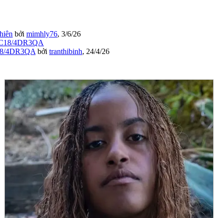
hiên
bởi
mimhly76
,
3/6/26
C18/4DR3QA
bởi
tranthibinh
,
24/4/26