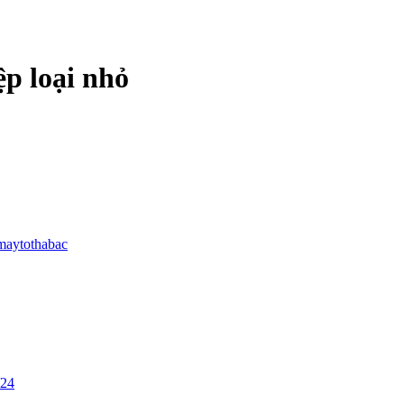
p loại nhỏ
maytothabac
/24