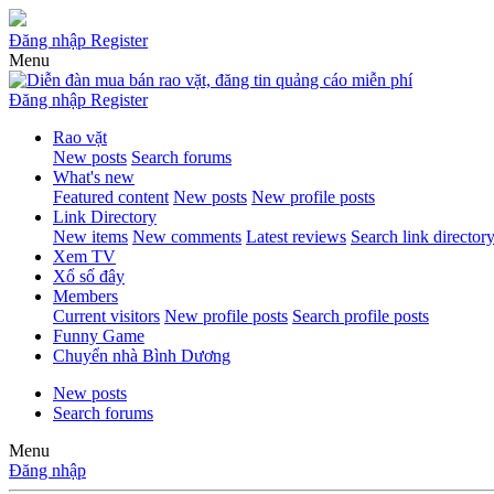
Đăng nhập
Register
Menu
Đăng nhập
Register
Rao vặt
New posts
Search forums
What's new
Featured content
New posts
New profile posts
Link Directory
New items
New comments
Latest reviews
Search link director
Xem TV
Xổ số đây
Members
Current visitors
New profile posts
Search profile posts
Funny Game
Chuyển nhà Bình Dương
New posts
Search forums
Menu
Đăng nhập