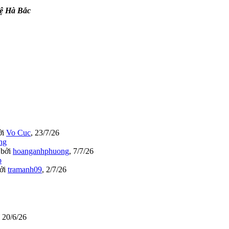
ệ Hà Bắc
ởi
Vo Cuc
,
23/7/26
bởi
hoanganhphuong
,
7/7/26
ởi
tramanh09
,
2/7/26
,
20/6/26