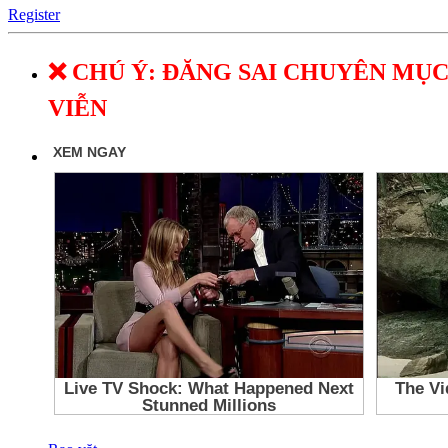
Register
❌ CHÚ Ý: ĐĂNG SAI CHUYÊN MỤC
VIỄN