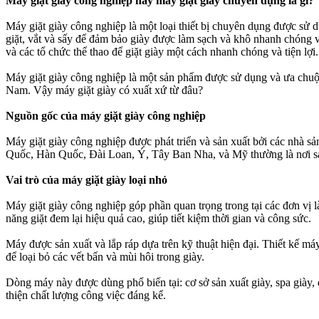
Máy giặt giày công nghiệp hay máy giặt giày chuyên dụng là gì?
Máy giặt giày công nghiệp là một loại thiết bị chuyên dụng được sử dụ
giặt, vắt và sấy để đảm bảo giày được làm sạch và khô nhanh chóng v
và các tổ chức thể thao để giặt giày một cách nhanh chóng và tiện lợi.
Máy giặt giày công nghiệp là một sản phẩm được sử dụng và ưa chuộng h
Nam. Vậy máy giặt giày có xuất xứ từ đâu?
Nguồn gốc của máy giặt giày công nghiệp
Máy giặt giày công nghiệp được phát triển và sản xuất bởi các nhà sả
Quốc, Hàn Quốc, Đài Loan, Ý, Tây Ban Nha, và Mỹ thường là nơi sả
Vai trò của máy giặt giày loại nhỏ
Máy giặt giày công nghiệp góp phần quan trọng trong tại các đơn vị làm 
năng giặt đem lại hiệu quả cao, giúp tiết kiệm thời gian và công sức.
Máy được sản xuất và lắp ráp dựa trên kỹ thuật hiện đại. Thiết kế 
để loại bỏ các vết bẩn và mùi hôi trong giày.
Dòng máy này được dùng phổ biến tại: cơ sở sản xuất giày, spa g
thiện chất lượng công việc đáng kể.