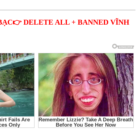
BẠC👉 DELETE ALL + BANNED VĨNH