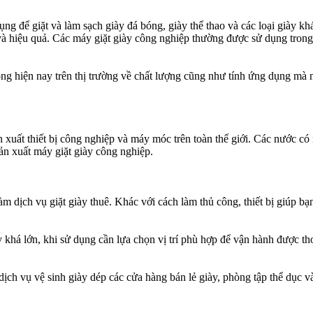
ng để giặt và làm sạch giày đá bóng, giày thể thao và các loại giày kh
à hiệu quả. Các máy giặt giày công nghiệp thường được sử dụng trong c
iện nay trên thị trường về chất lượng cũng như tính ứng dụng mà nó man
n xuất thiết bị công nghiệp và máy móc trên toàn thế giới. Các nước c
n xuất máy giặt giày công nghiệp.
dịch vụ giặt giày thuê. Khác với cách làm thủ công, thiết bị giúp b
máy khá lớn, khi sử dụng cần lựa chọn vị trí phù hợp để vận hành 
iày, dịch vụ vệ sinh giày dép các cửa hàng bán lẻ giày, phòng tập thể dục