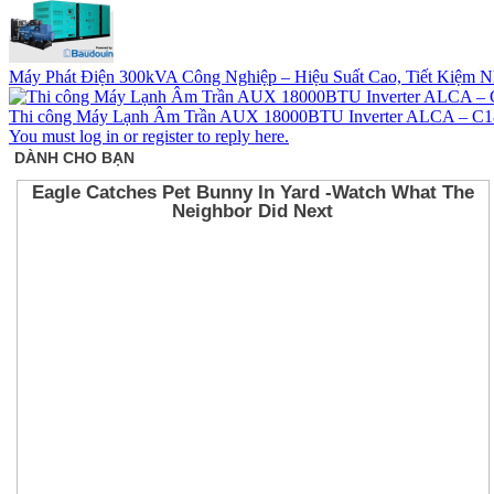
Máy Phát Điện 300kVA Công Nghiệp – Hiệu Suất Cao, Tiết Kiệm N
Thi công Máy Lạnh Âm Trần AUX 18000BTU Inverter ALCA – 
You must log in or register to reply here.