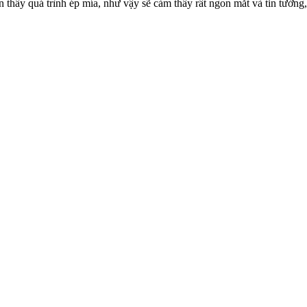
 thấy quá trình ép mía, như vậy sẽ cảm thấy rất ngon mắt và tin tưởng,