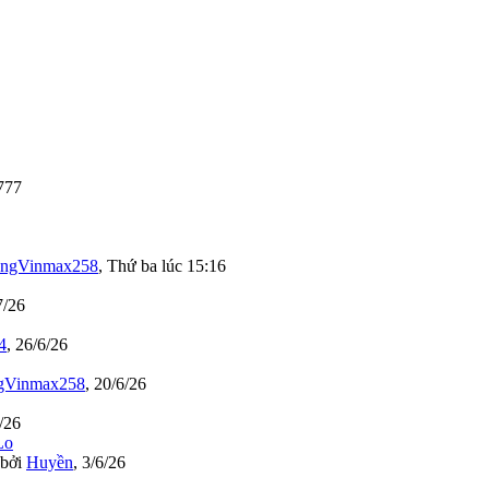
777
ngVinmax258
,
Thứ ba lúc 15:16
7/26
4
,
26/6/26
gVinmax258
,
20/6/26
/26
bởi
Huyền
,
3/6/26