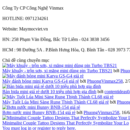
Công Ty CP Công Nghệ Vinmax
HOTLINE: 0971234261
Website: Maymocviet.vn
HN: 258 Phạm Văn Đồng, Bắc Từ Liêm - 024 3838 3456
HCM : 98 Đường 5A . P.Bình Hưng Hòa, Q. Bình Tân - 028 3973 7
Chủ đề cùng chuyên mục
Máy khuấy - trộn sơn, xi măng mini dùng pin Turbo TBS21
bởi
Phuo
Máy đánh bóng mini Karva GS-G4 giá rẻ
bởi
PhuongVinmax258
,
2/
Bàn bida mini giá rẻ dưới 10 triệu phù hợp gia đình
bởi
contentideas0
Máy Tuốt Lúa Mini Sàng Rung Thịnh Thành CL68 giá rẻ
bởi
Phuon
Bơm nước mini Bunny BNB-154 giá rẻ
bởi
PhuongVinmax258
,
16/6
Minimalist Couple Tattoo Designs That Perfectly Symbolize Your Lo
You must log in or register to reply here.