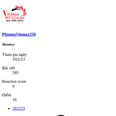
PhuongVinmax258
Member
Tham gia ngày
10/2/23
Bài viết
585
Reaction score
0
Điểm
16
28/2/23