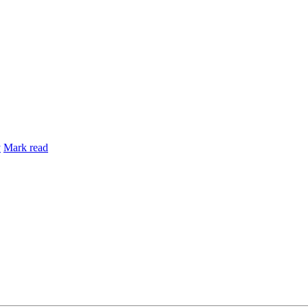
y
Mark read