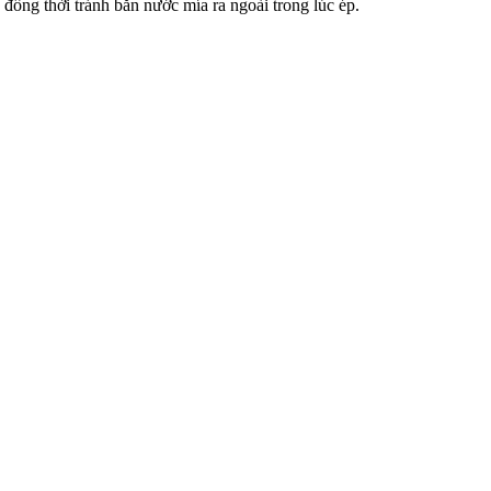
 đồng thời tránh bắn nước mía ra ngoài trong lúc ép.