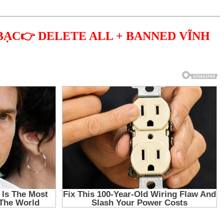
BẠC👉 DELETE ALL + BANNED VĨNH