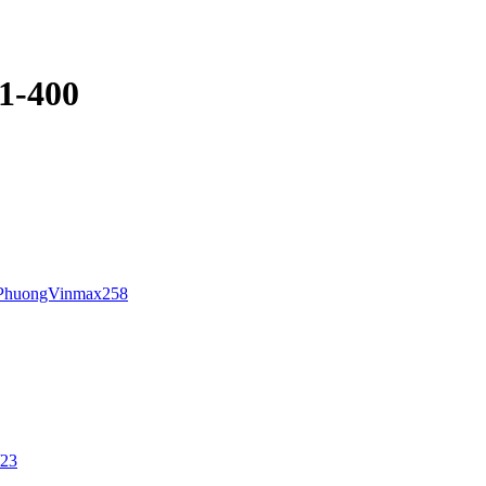
F1-400
PhuongVinmax258
/23