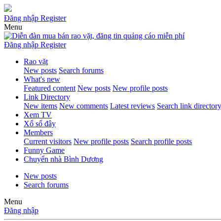
Đăng nhập
Register
Menu
Đăng nhập
Register
Rao vặt
New posts
Search forums
What's new
Featured content
New posts
New profile posts
Link Directory
New items
New comments
Latest reviews
Search link director
Xem TV
Xổ số đây
Members
Current visitors
New profile posts
Search profile posts
Funny Game
Chuyển nhà Bình Dương
New posts
Search forums
Menu
Đăng nhập