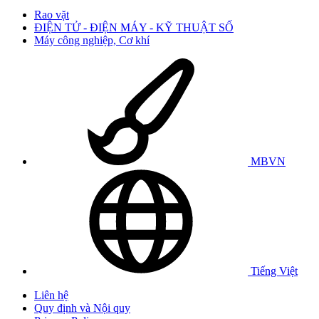
Rao vặt
ĐIỆN TỬ - ĐIỆN MÁY - KỸ THUẬT SỐ
Máy công nghiệp, Cơ khí
MBVN
Tiếng Việt
Liên hệ
Quy định và Nội quy