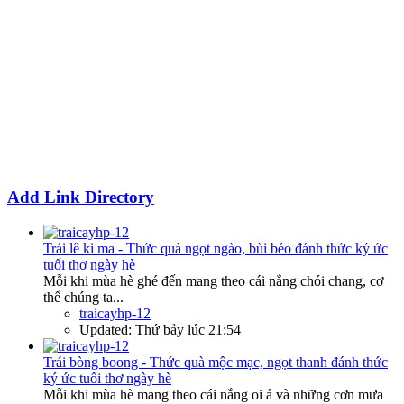
Add Link Directory
Trái lê ki ma - Thức quà ngọt ngào, bùi béo đánh thức ký ức
tuổi thơ ngày hè
Mỗi khi mùa hè ghé đến mang theo cái nắng chói chang, cơ
thể chúng ta...
traicayhp-12
Updated:
Thứ bảy lúc 21:54
Trái bòng boong - Thức quà mộc mạc, ngọt thanh đánh thức
ký ức tuổi thơ ngày hè
Mỗi khi mùa hè mang theo cái nắng oi ả và những cơn mưa