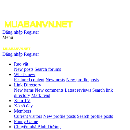
Đăng nhập
Register
Menu
Đăng nhập
Register
Rao vặt
New posts
Search forums
What's new
Featured content
New posts
New profile posts
Link Directory
New items
New comments
Latest reviews
Search link
directory
Mark read
Xem TV
Xổ số đây
Members
Current visitors
New profile posts
Search profile posts
Funny Game
Chuyển nhà Bình Dương