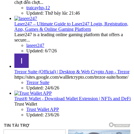
chợt đến chợt...
traicayhp-12
Updated:
Thứ bảy lúc 21:46
Laser247 – Ultimate Guide to Laser247 Login, Registration,
App, Games & Online Gaming Platform
Laser247 is a leading online gaming platform that offers a
secure...
laseer247
Updated:
6/7/26
Trezor Suite (Official) | Desktop & Web Crypto App - Trezor
https://sites.google.com/wallletcrypto.com/trezor-suite/home/
Trezor Suite
Updated:
24/6/26
Trust® Wallet - Download Wallet Extension | NFTs and DeFi
Trust Wallet
Trust Wallet APP
Updated:
23/6/26