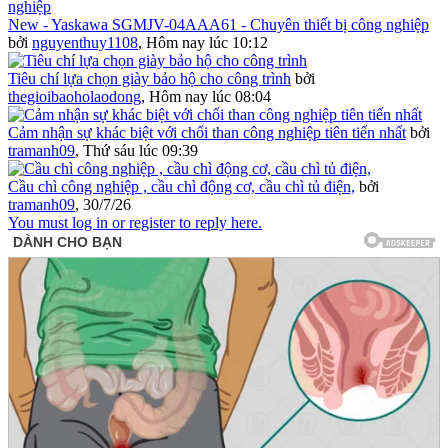
New - Yaskawa SGMJV-04AAA61 - Chuyên thiết bị công nghiệp
bởi
nguyenthuy1108
,
Hôm nay lúc 10:12
Tiêu chí lựa chọn giày bảo hộ cho công trình
bởi
thegioibaoholaodong
,
Hôm nay lúc 08:04
Cảm nhận sự khác biệt với chổi than công nghiệp tiên tiến nhất
bởi
tramanh09
,
Thứ sáu lúc 09:39
Cầu chì công nghiệp , cầu chì động cơ, cầu chì tủ điện,
bởi
tramanh09
,
30/7/26
You must log in or register to reply here.