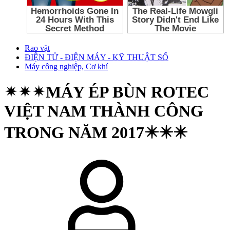
Rao vặt
ĐIỆN TỬ - ĐIỆN MÁY - KỸ THUẬT SỐ
Máy công nghiệp, Cơ khí
✴✴✴MÁY ÉP BÙN ROTEC
VIỆT NAM THÀNH CÔNG
TRONG NĂM 2017✴️✴️✴️