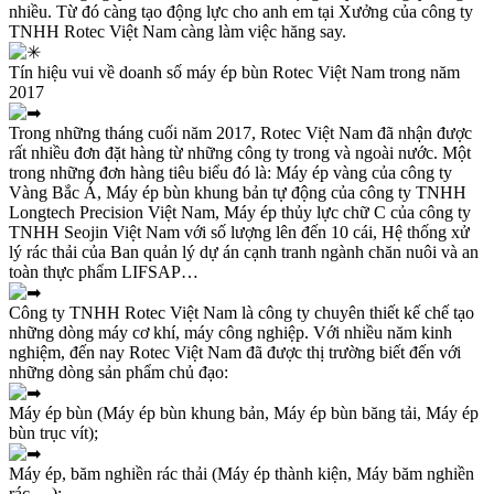
nhiều. Từ đó càng tạo động lực cho anh em tại Xưởng của công ty
TNHH Rotec Việt Nam càng làm việc hăng say.
Tín hiệu vui về doanh số máy ép bùn Rotec Việt Nam trong năm
2017
Trong những tháng cuối năm 2017, Rotec Việt Nam đã nhận được
rất nhiều đơn đặt hàng từ những công ty trong và ngoài nước. Một
trong những đơn hàng tiêu biểu đó là: Máy ép vàng của công ty
Vàng Bắc Á, Máy ép bùn khung bản tự động của công ty TNHH
Longtech Precision Việt Nam, Máy ép thủy lực chữ C của công ty
TNHH Seojin Việt Nam với số lượng lên đến 10 cái, Hệ thống xử
lý rác thải của Ban quản lý dự án cạnh tranh ngành chăn nuôi và an
toàn thực phẩm LIFSAP…
Công ty TNHH Rotec Việt Nam là công ty chuyên thiết kế chế tạo
những dòng máy cơ khí, máy công nghiệp. Với nhiều năm kinh
nghiệm, đến nay Rotec Việt Nam đã được thị trường biết đến với
những dòng sản phẩm chủ đạo:
Máy ép bùn (Máy ép bùn khung bản, Máy ép bùn băng tải, Máy ép
bùn trục vít);
Máy ép, băm nghiền rác thải (Máy ép thành kiện, Máy băm nghiền
rác,…);