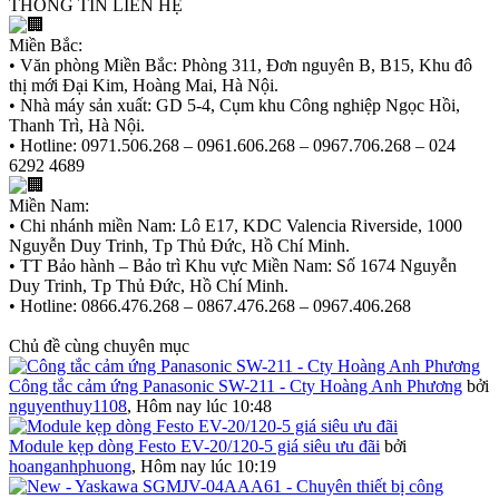
THÔNG TIN LIÊN HỆ
Miền Bắc:
• Văn phòng Miền Bắc: Phòng 311, Đơn nguyên B, B15, Khu đô
thị mới Đại Kim, Hoàng Mai, Hà Nội.
• Nhà máy sản xuất: GD 5-4, Cụm khu Công nghiệp Ngọc Hồi,
Thanh Trì, Hà Nội.
• Hotline: 0971.506.268 – 0961.606.268 – 0967.706.268 – 024
6292 4689
Miền Nam:
• Chi nhánh miền Nam: Lô E17, KDC Valencia Riverside, 1000
Nguyễn Duy Trinh, Tp Thủ Đức, Hồ Chí Minh.
• TT Bảo hành – Bảo trì Khu vực Miền Nam: Số 1674 Nguyễn
Duy Trinh, Tp Thủ Đức, Hồ Chí Minh.
• Hotline: 0866.476.268 – 0867.476.268 – 0967.406.268
Chủ đề cùng chuyên mục
Công tắc cảm ứng Panasonic SW-211 - Cty Hoàng Anh Phương
bởi
nguyenthuy1108
,
Hôm nay lúc 10:48
Module kẹp dòng Festo EV-20/120-5 giá siêu ưu đãi
bởi
hoanganhphuong
,
Hôm nay lúc 10:19