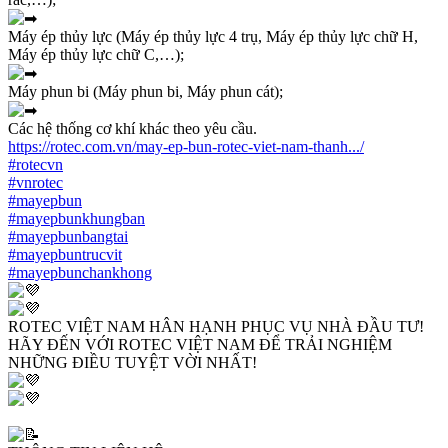
Máy ép thủy lực (Máy ép thủy lực 4 trụ, Máy ép thủy lực chữ H,
Máy ép thủy lực chữ C,…);
Máy phun bi (Máy phun bi, Máy phun cát);
Các hệ thống cơ khí khác theo yêu cầu.
https://rotec.com.vn/may-ep-bun-rotec-viet-nam-thanh.../
#rotecvn
#vnrotec
#mayepbun
#mayepbunkhungban
#mayepbunbangtai
#mayepbuntrucvit
#mayepbunchankhong
ROTEC VIỆT NAM HÂN HẠNH PHỤC VỤ NHÀ ĐẦU TƯ!
HÃY ĐẾN VỚI ROTEC VIỆT NAM ĐỂ TRẢI NGHIỆM
NHỮNG ĐIỀU TUYỆT VỜI NHẤT!