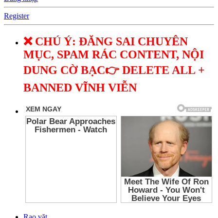
Register
❌ CHÚ Ý: ĐĂNG SAI CHUYÊN
MỤC, SPAM RÁC CONTENT, NỘI
DUNG CỜ BẠC👉 DELETE ALL +
BANNED VĨNH VIỄN
Rao vặt