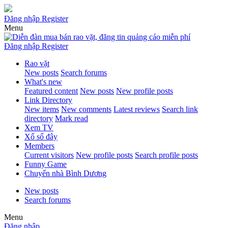
Đăng nhập
Register
Menu
Đăng nhập
Register
Rao vặt
New posts
Search forums
What's new
Featured content
New posts
New profile posts
Link Directory
New items
New comments
Latest reviews
Search link
directory
Mark read
Xem TV
Xổ số đây
Members
Current visitors
New profile posts
Search profile posts
Funny Game
Chuyển nhà Bình Dương
New posts
Search forums
Menu
Đăng nhập