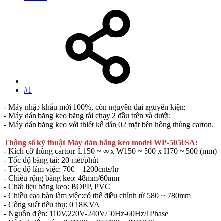
#1
- Máy nhập khẩu mới 100%, còn nguyên đai nguyên kiện;
- Máy dán băng keo băng tải chạy 2 đầu trên và dưới;
- Máy dán băng keo với thiết kế dán 02 mặt bên hông thùng carton.
Thông số kỹ thuật Máy dán băng keo model WP-5050SA:
- Kích cỡ thùng carton: L150 ~ ∞ x W150 ~ 500 x H70 ~ 500 (mm)
- Tốc độ băng tải: 20 mét/phút
- Tốc độ làm việc: 700 – 1200cnts/hr
- Chiều rộng băng keo: 48mm/60mm
- Chất liệu băng keo: BOPP, PVC
- Chiều cao bàn làm việc:có thể điều chỉnh từ 580 ~ 780mm
- Công suất tiêu thụ: 0.18KVA
- Nguồn điện: 110V,220V-240V/50Hz-60Hz/1Phase