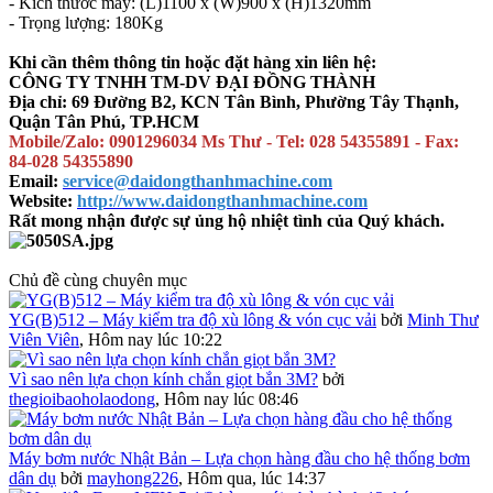
- Kích thước máy: (L)1100 x (W)900 x (H)1320mm
- Trọng lượng: 180Kg
Khi cần thêm thông tin hoặc đặt hàng xin liên hệ:
CÔNG TY TNHH TM-DV ĐẠI ĐỒNG THÀNH
Địa chỉ: 69 Đường B2, KCN Tân Bình, Phường Tây Thạnh,
Quận Tân Phú, TP.HCM
Mobile/Zalo: 0901296034 Ms Thư - Tel: 028 54355891 - Fax:
84-028 54355890
Email:
service@daidongthanhmachine.com
Website:
http://www.daidongthanhmachine.com
Rất mong nhận được sự ủng hộ nhiệt tình của Quý khách.
Chủ đề cùng chuyên mục
YG(B)512 – Máy kiểm tra độ xù lông & vón cục vải
bởi
Minh Thư
Viên Viên
,
Hôm nay lúc 10:22
Vì sao nên lựa chọn kính chắn giọt bắn 3M?
bởi
thegioibaoholaodong
,
Hôm nay lúc 08:46
Máy bơm nước Nhật Bản – Lựa chọn hàng đầu cho hệ thống bơm
dân dụ
bởi
mayhong226
,
Hôm qua, lúc 14:37