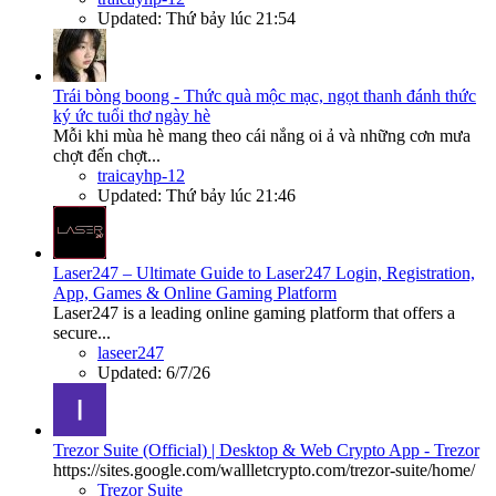
Updated:
Thứ bảy lúc 21:54
Trái bòng boong - Thức quà mộc mạc, ngọt thanh đánh thức
ký ức tuổi thơ ngày hè
Mỗi khi mùa hè mang theo cái nắng oi ả và những cơn mưa
chợt đến chợt...
traicayhp-12
Updated:
Thứ bảy lúc 21:46
Laser247 – Ultimate Guide to Laser247 Login, Registration,
App, Games & Online Gaming Platform
Laser247 is a leading online gaming platform that offers a
secure...
laseer247
Updated:
6/7/26
Trezor Suite (Official) | Desktop & Web Crypto App - Trezor
https://sites.google.com/wallletcrypto.com/trezor-suite/home/
Trezor Suite