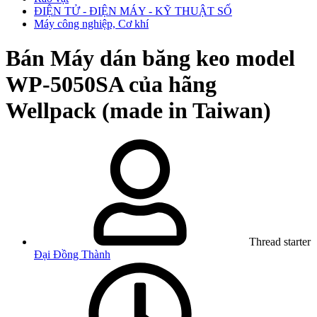
ĐIỆN TỬ - ĐIỆN MÁY - KỸ THUẬT SỐ
Máy công nghiệp, Cơ khí
Bán
Máy dán băng keo model
WP-5050SA của hãng
Wellpack (made in Taiwan)
Thread starter
Đại Đồng Thành