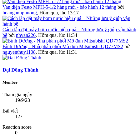
Van điện Festo MFH-5-1/2 hàng mới - bảo hành 12 tháng
bởi
hoanganhphuong
,
Hôm qua, lúc 13:17
Cách lắp đặt máy bơm nước hiệu quả – Những lưu ý giúp vận hành
bề
bởi
nhvan226
,
Hôm qua, lúc 11:34
Bình Dương - Nhà phân phối Mô đun Mitsubishi QD77MS2
bởi
nguyenthuy1108
,
Hôm qua, lúc 11:31
Đại Đồng Thành
Member
Tham gia ngày
19/9/23
Bài viết
127
Reaction score
0