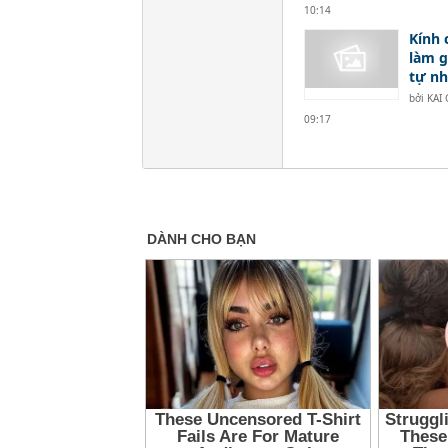
10:14
Kính 
làm g
tự nh
bởi
KAI
09:17