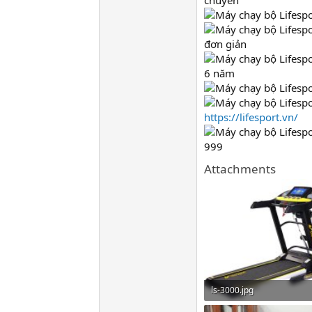
chuyển
đơn giản
6 năm
https://lifesport.vn/
999
Attachments
ls-3000.jpg
77.7 KB · Đọc: 20