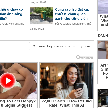
qua, lúc 10:08
chống cháy có
Cung cấp lắp đặt các
iảm ánh sáng
thiết bị cảnh quan
iên?
xanh cho công viên
 GROUP
,
Hôm qua, lúc
bởi
Hasakeplayequipment
,
Thứ
ba lúc 14:25
You must log in or register to reply here.