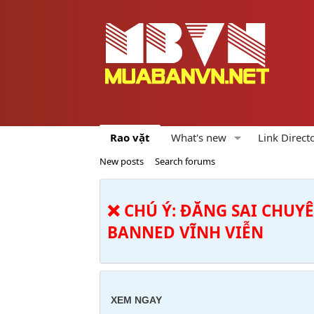
Rao vặt
What's new
Link Direct
New posts
Search forums
❌ CHÚ Ý: ĐĂNG SAI CHUY
BANNED VĨNH VIỄN