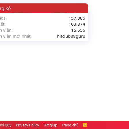
ng kê
ads
157,386
iết
163,874
h viên
15,556
h viên mới nhất
hitclub88guru
Nội quy
Privacy Policy
Trợ giúp
Trang chủ
R
S