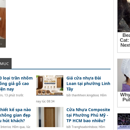
049_a948c31d56c6833d52e7fafe367a2e57.jpg
 MỤC
0 loại trần nhôm
Giá cửa nhựa Đài
ông giả gỗ cao
Loan tại phường Linh
iện nay
Tây
̀n
,
13 phút trước
bởi
thanhhien.kingdoor
,
Hôm
nay lúc 08:34
hiết kế spa nào
Cửa Nhựa Composite
không gian đẹp
tại Phường Phú Mỹ -
u hút khách?
TP HCM bao nhiêu?
Interior
,
Hôm qua, lúc
bởi
Tranghoabinhdoor
,
Hôm