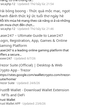
hang, cơ thể chúng ta...
raicayhp-12
Updated:
Thứ bảy lúc 21:54
Trái bòng boong - Thức quà mộc mạc, ngọt
thanh đánh thức ký ức tuổi thơ ngày hè
Mỗi khi mùa hè mang theo cái nắng oi ả và những
cơn mưa chợt đến chợt...
raicayhp-12
Updated:
Thứ bảy lúc 21:46
Laser247 – Ultimate Guide to Laser247
Login, Registration, App, Games & Online
Gaming Platform
Laser247 is a leading online gaming platform that
ffers a secure...
laseer247
Updated:
6/7/26
Trezor Suite (Official) | Desktop & Web
Crypto App - Trezor
https://sites.google.com/wallletcrypto.com/trezor-
suite/home/
rezor Suite
Updated:
24/6/26
Trust® Wallet - Download Wallet Extension
| NFTs and DeFi
rust Wallet
rust Wallet APP
Updated:
23/6/26