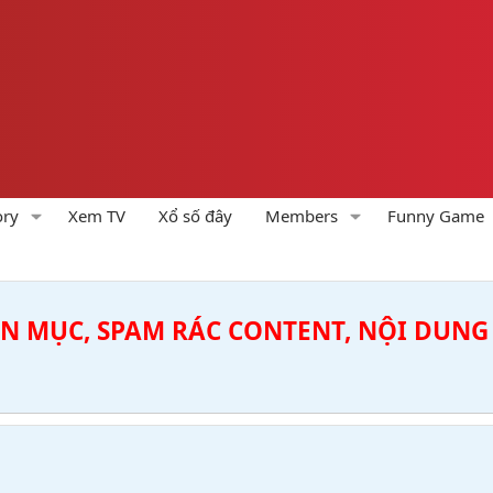
ory
Xem TV
Xổ số đây
Members
Funny Game
ÊN MỤC, SPAM RÁC CONTENT, NỘI DUNG 