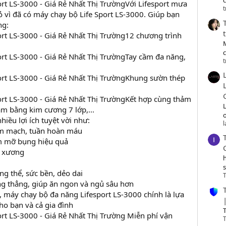
c
Với Lifesport mưa
t
ỏ vì đã có máy chạy bộ Life Sport LS-3000. Giúp bạn
ng:
12 chương trình
Tay cầm đa năng,
t
Khung sườn thép
Kết hợp cùng thảm
àm bằng kim cương 7 lớp,...
o
iều lợi ích tuyệt vời như:
im mạch, tuần hoàn máu
ảm mỡ bụng hiệu quả
g xương
ng thể, sức bền, dẻo dai
T
ng thẳng, giúp ăn ngon và ngủ sâu hơn
g, máy chạy bộ đa năng Lifesport LS-3000 chính là lựa
o bạn và cả gia đình
T
Miễn phí vận
T