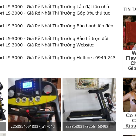
Lắp đặt tận nhà
Góp 0%, thủ tục
Bảo hành lên đến
Bảo trì trọn đời
Website:
Hotline : 0949 243
z2538540918337_a1704dafa8c33f0581a302dbd07db53b.jpg
z2885303173256_f68492f417a77da15412330aab5f2bf8.jpg
201.6 KB · Đọc: 24
677.7 KB · Đọc: 19