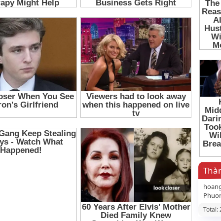
Thàn
hoan
Phuo
Total: