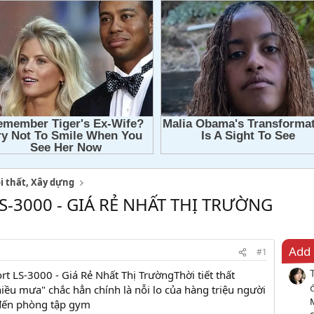
i thất, Xây dựng
S-3000 - GIÁ RẺ NHẤT THỊ TRƯỜNG
Add 
#1
Thời tiết thất
iều mưa" chắc hẳn chính là nỗi lo của hàng triệu người
 đến phòng tập gym