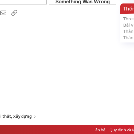
Thố
hatsApp
Email
Link
Thre
Bài v
Thàn
Thàn
i thất, Xây dựng
Liên hệ
Quy định và 