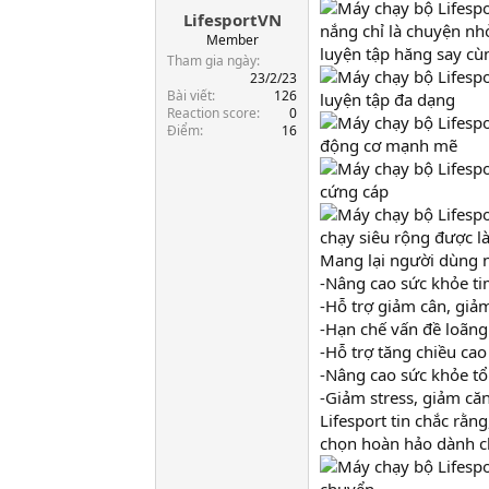
LifesportVN
a
nắng chỉ là chuyện nh
r
Member
luyện tập hăng say cù
t
Tham gia ngày
e
23/2/23
Bài viết
126
r
luyện tập đa dạng
Reaction score
0
Điểm
16
động cơ mạnh mẽ
cứng cáp
chạy siêu rộng được l
Mang lại người dùng nh
-Nâng cao sức khỏe t
-Hỗ trợ giảm cân, gi
-Hạn chế vấn đề loãn
-Hỗ trợ tăng chiều cao
-Nâng cao sức khỏe tổ
-Giảm stress, giảm că
Lifesport tin chắc rằn
chọn hoàn hảo dành ch