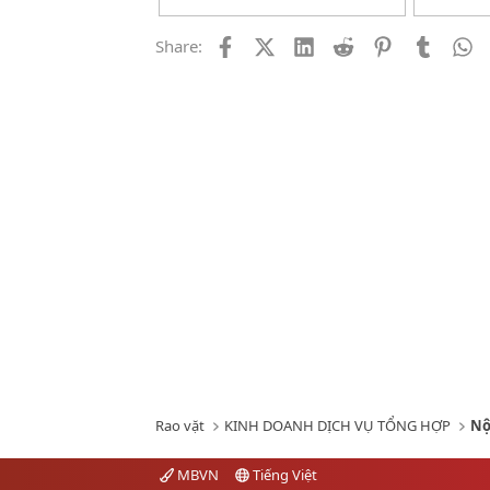
Facebook
X (Twitter)
LinkedIn
Reddit
Pinterest
Tumblr
W
Share:
Rao vặt
KINH DOANH DỊCH VỤ TỔNG HỢP
Nộ
MBVN
Tiếng Việt