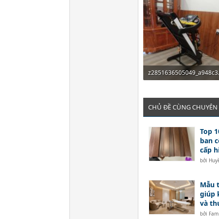
z2851636505
211.9 KB · Đọc: 22
CHỦ ĐỀ CÙNG CHUYÊN
Top 1
ban c
cấp h
bởi
Huyê
Mẫu t
giúp 
và th
bởi
Fam 