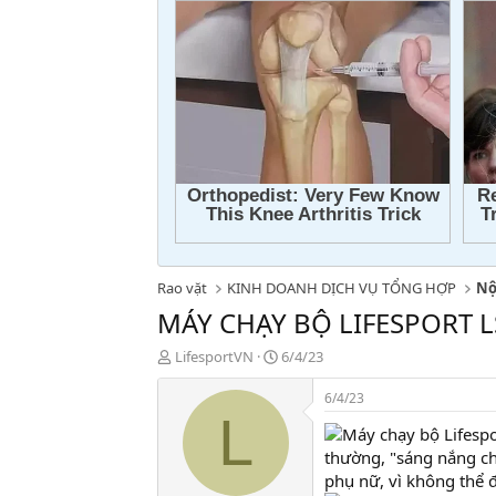
Rao vặt
KINH DOANH DỊCH VỤ TỔNG HỢP
Nộ
MÁY CHẠY BỘ LIFESPORT L
T
N
LifesportVN
6/4/23
h
g
r
à
6/4/23
e
y
L
a
g
d
ử
thường, "sáng nắng ch
s
i
phụ nữ, vì không thể
t