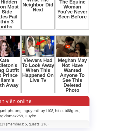
h viên online
ganhphuong
nguyenthuy1108
hitclub88guru
ngVinmax258
Huyền
 221 (members: 5, guests: 216)