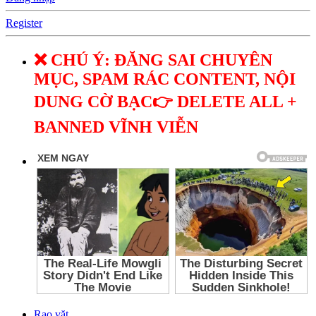
Register
❌ CHÚ Ý: ĐĂNG SAI CHUYÊN
MỤC, SPAM RÁC CONTENT, NỘI
DUNG CỜ BẠC👉 DELETE ALL +
BANNED VĨNH VIỄN
Rao vặt