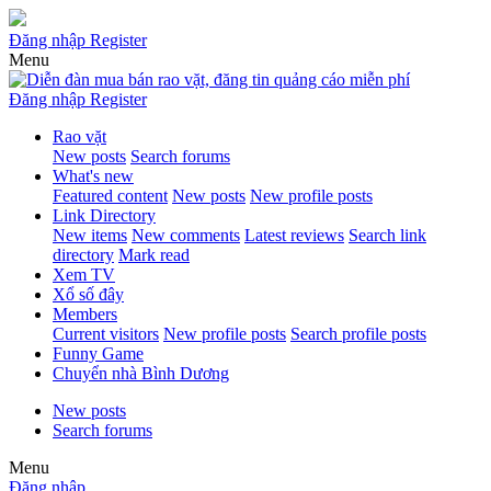
Đăng nhập
Register
Menu
Đăng nhập
Register
Rao vặt
New posts
Search forums
What's new
Featured content
New posts
New profile posts
Link Directory
New items
New comments
Latest reviews
Search link
directory
Mark read
Xem TV
Xổ số đây
Members
Current visitors
New profile posts
Search profile posts
Funny Game
Chuyển nhà Bình Dương
New posts
Search forums
Menu
Đăng nhập