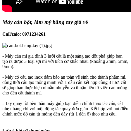
Máy cán bột, làm mỳ bằng tay
giá rẻ​
Call/zalo: 0971234261​
- Máy cán mì gia đình 3 lưỡi cắt là một sáng tạo đột phá giúp bạn
tạo ra được 3 loại sợi mì với kích cỡ khác nhau (khoảng 2mm, 5mm,
9mm).
- Máy có cấu tạo inox đảm bảo an toàn vệ sinh cho thành phẩm mì,
đồng thời cấu tạo thông minh với 1 đầu cán kết hợp cùng 3 lưỡi cắt
sẽ giúp bạn thực hiện nhuần nhuyễn và thuận tiện từ việc cán mỏng
cho đến cắt thành mì.
- Tay quay rời bên thân máy giúp bạn điều chỉnh thao tác cán, cắt
nhẹ nhàng chỉ với một động tác quay đơn giản. Kết hợp với nút điều
chỉnh mức độ cán từ mỏng đến dày (từ 1 đến 6) theo nhu cầu.
Lưu ý khi sử dụng máy:​