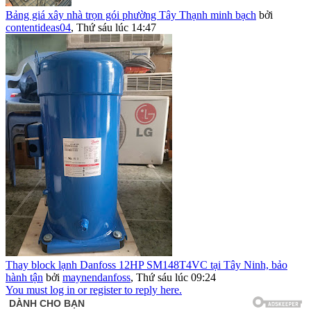
Bảng giá xây nhà trọn gói phường Tây Thạnh minh bạch
bởi
contentideas04
,
Thứ sáu lúc 14:47
Thay block lạnh Danfoss 12HP SM148T4VC tại Tây Ninh, bảo
hành tận
bởi
maynendanfoss
,
Thứ sáu lúc 09:24
You must log in or register to reply here.