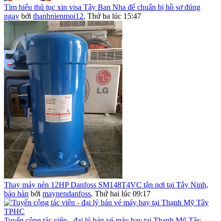
Tìm hiểu thủ tục xin visa Tây Ban Nha để chuẩn bị hồ sơ đúng
ngay
bởi
thanhnienmoi12
,
Thứ ba lúc 15:47
Thay máy nén 12HP Danfoss SM148T4VC tận nơi tại Tây Ninh,
bảo hàn
bởi
maynendanfoss
,
Thứ hai lúc 09:17
Tuyển cộng tác viên - đại lý bán vé máy bay tại Thạnh Mỹ Tây