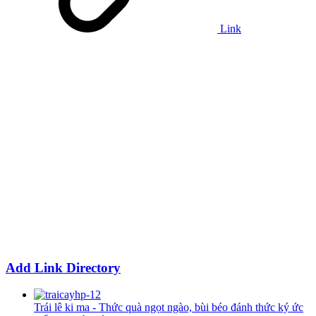
Link
Add Link Directory
Trái lê ki ma - Thức quà ngọt ngào, bùi béo đánh thức ký ức