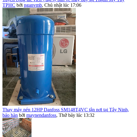
TPHC
bởi
nganvmb
,
Chủ nhật lúc 17:06
Thay máy nén 12HP Danfoss SM148T4VC tận nơi tại Tây Ninh,
bảo hàn
bởi
maynendanfoss
,
Thứ bảy lúc 13:32