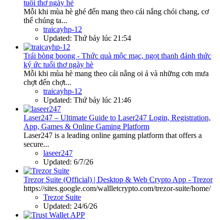
tuổi thơ ngày hè
Mỗi khi mùa hè ghé đến mang theo cái nắng chói chang, cơ
thể chúng ta...
traicayhp-12
Updated:
Thứ bảy lúc 21:54
Trái bòng boong - Thức quà mộc mạc, ngọt thanh đánh thức
ký ức tuổi thơ ngày hè
Mỗi khi mùa hè mang theo cái nắng oi ả và những cơn mưa
chợt đến chợt...
traicayhp-12
Updated:
Thứ bảy lúc 21:46
Laser247 – Ultimate Guide to Laser247 Login, Registration,
App, Games & Online Gaming Platform
Laser247 is a leading online gaming platform that offers a
secure...
laseer247
Updated:
6/7/26
Trezor Suite (Official) | Desktop & Web Crypto App - Trezor
https://sites.google.com/wallletcrypto.com/trezor-suite/home/
Trezor Suite
Updated:
24/6/26