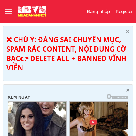
Đăng nhập
Register
❌ CHÚ Ý: ĐĂNG SAI CHUYÊN MỤC,
SPAM RÁC CONTENT, NỘI DUNG CỜ
BẠC👉 DELETE ALL + BANNED VĨNH
VIỄN