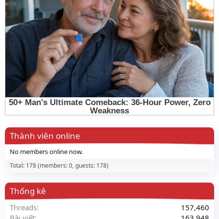
Thành viên online
No members online now.
Total: 178 (members: 0, guests: 178)
Thống kê
Threads
157,460
Bài viết
163,948