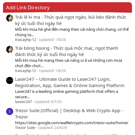
Add Link Directory
Trái lê ki ma - Thức quà ngọt ngào, bùi béo đánh thức
ký ức tuổi thơ ngày hè
Mỗi khi mùa hè ghé đến mang theo cái nắng chói chang, cơ thể
chúng ta...
traicayhp-12
Updated:
1/8/26
Trái bòng boong - Thức quà mộc mạc, ngọt thanh
đánh thức ký ức tuổi thơ ngày hè
Mỗi khi mùa hè mang theo cái nắng oi ả và những cơn mưa
chợt đến chợt...
traicayhp-12
Updated:
1/8/26
Laser247 – Ultimate Guide to Laser247 Login,
Registration, App, Games & Online Gaming Platform
Laser247 is a leading online gaming platform that offers a
secure...
laseer247
Updated:
6/7/26
Trezor Suite (Official) | Desktop & Web Crypto App -
Trezor
https://sites.google.com/wallletcrypto.com/trezor-suite/home/
Trezor Suite
Updated:
24/6/26