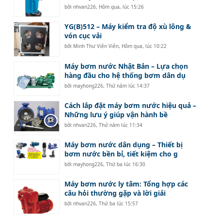
bởi
nhvan226
,
Hôm qua, lúc 15:26
YG(B)512 – Máy kiểm tra độ xù lông &
vón cục vải
bởi
Minh Thư Viên Viên
,
Hôm qua, lúc 10:22
Máy bơm nước Nhật Bản – Lựa chọn
hàng đầu cho hệ thống bơm dân dụ
bởi
mayhong226
,
Thứ năm lúc 14:37
Cách lắp đặt máy bơm nước hiệu quả –
Những lưu ý giúp vận hành bề
bởi
nhvan226
,
Thứ năm lúc 11:34
Máy bơm nước dân dụng – Thiết bị
bơm nước bền bỉ, tiết kiệm cho g
bởi
mayhong226
,
Thứ ba lúc 16:30
Máy bơm nước ly tâm: Tổng hợp các
câu hỏi thường gặp và lời giải
bởi
nhvan226
,
Thứ ba lúc 15:57