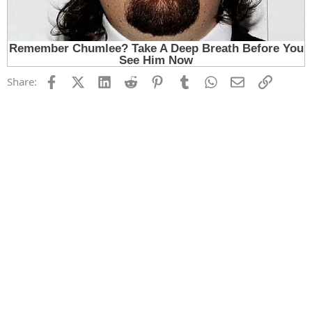
Facebook
X (Twitter)
LinkedIn
Reddit
Pinterest
Tumblr
WhatsApp
Email
Link
Share: