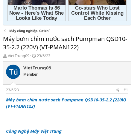
Máy công nghiệp, Cơ khí
Máy bơm chìm nước sạch Pumpman QSD10-
35-2.2 (220V) (VT-PMAN122)
T
N
VietTrung09
23/6/23
h
g
r
à
VietTrung09
e
y
Member
a
g
d
ử
s
i
23/6/23
#1
t
a
Máy bơm chìm nước sạch Pumpman QSD10-35-2.2 (220V)
r
(VT-PMAN122)
t
e
r
Công Nghệ Máy Việt Trung