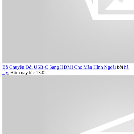
Bộ Chuyển Đổi USB-C Sang HDMI Cho Màn Hình Ngoài
bởi
hà
tây
,
Hôm nay lúc 13:02