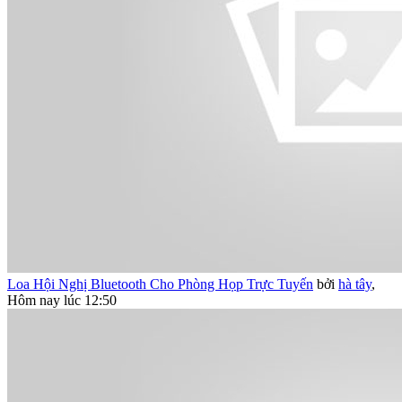
Loa Hội Nghị Bluetooth Cho Phòng Họp Trực Tuyến
bởi
hà tây
,
Hôm nay lúc 12:50