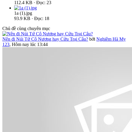
112.4 KB · Đọc: 23
1a (1).jpg
93.9 KB · Đọc: 18
Chủ đề cùng chuyên mục
Nên đi Núi Tứ Cô Nương hay Cửu Trại Câu?
bởi
Nghiêm Hà My
123
,
Hôm nay lúc 13:44