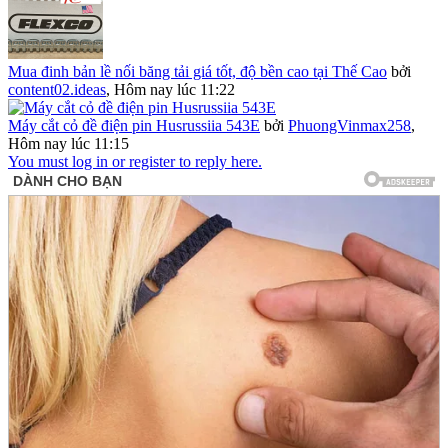
Mua đinh bản lề nối băng tải giá tốt, độ bền cao tại Thế Cao
bởi
content02.ideas
,
Hôm nay lúc 11:22
Máy cắt cỏ đề điện pin Husrussiia 543E
bởi
PhuongVinmax258
,
Hôm nay lúc 11:15
You must log in or register to reply here.