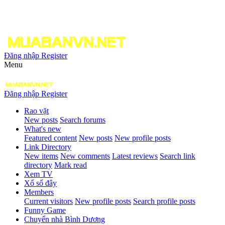
Đăng nhập
Register
Menu
Đăng nhập
Register
Rao vặt
New posts
Search forums
What's new
Featured content
New posts
New profile posts
Link Directory
New items
New comments
Latest reviews
Search link
directory
Mark read
Xem TV
Xổ số đây
Members
Current visitors
New profile posts
Search profile posts
Funny Game
Chuyển nhà Bình Dương