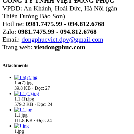
CÔNG TY TNHH VIỆT ĐỒNG PHỤC
VPĐD: An Khánh, Hoài Đức, Hà Nội (gần
Thiên Đường Bảo Sơn)
Hotline:
0981.7475.99 - 094.812.6768
Zalo:
0981.7475.99 - 094.812.6768
Email:
dongphucviet.dpv@gmail.com
Trang web:
vietdongphuc.com
Attachments
1 a(7).jpg
39.8 KB · Đọc: 27
1.1 (1).jpg
579.2 KB · Đọc: 24
1.1.jpg
111.8 KB · Đọc: 24
1.jpg