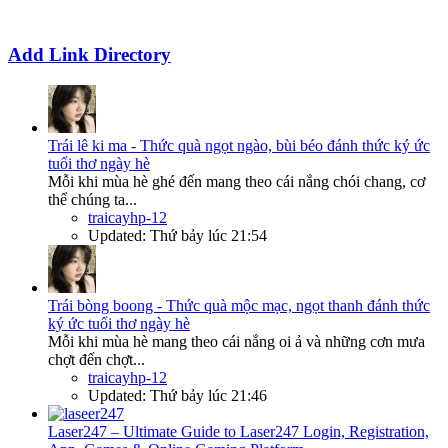
Add Link Directory
Trái lê ki ma - Thức quà ngọt ngào, bùi béo đánh thức ký ức
tuổi thơ ngày hè
Mỗi khi mùa hè ghé đến mang theo cái nắng chói chang, cơ
thể chúng ta...
traicayhp-12
Updated:
Thứ bảy lúc 21:54
Trái bòng boong - Thức quà mộc mạc, ngọt thanh đánh thức
ký ức tuổi thơ ngày hè
Mỗi khi mùa hè mang theo cái nắng oi ả và những cơn mưa
chợt đến chợt...
traicayhp-12
Updated:
Thứ bảy lúc 21:46
Laser247 – Ultimate Guide to Laser247 Login, Registration,