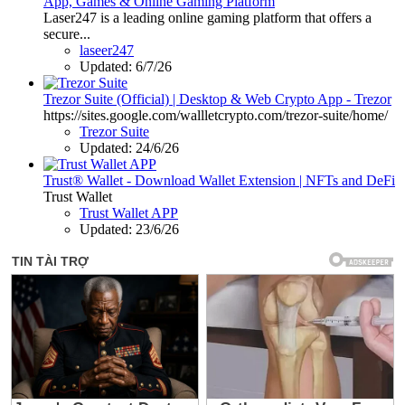
App, Games & Online Gaming Platform
Laser247 is a leading online gaming platform that offers a
secure...
laseer247
Updated:
6/7/26
Trezor Suite (Official) | Desktop & Web Crypto App - Trezor
https://sites.google.com/wallletcrypto.com/trezor-suite/home/
Trezor Suite
Updated:
24/6/26
Trust® Wallet - Download Wallet Extension | NFTs and DeFi
Trust Wallet
Trust Wallet APP
Updated:
23/6/26