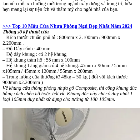
tạo nên một xu hướng mới trong ngành xây dựng và trang trí, hứa
hẹn mang lại sự tiện ích và thẩm mỹ cho ngôi nhà của bạn.
>>> Top 10 Mẫu Cửa Nhựa Phòng Ngủ Đẹp Nhất Năm 2024
Thông số kỹ thuật cửa
– Kích thước chuẩn phủ bì : 800mm x 2.100mm / 900mm x
2.200mm .
– Độ Dày cánh : 40 mm
– Độ dày khung : có 2 hệ khung
– Hệ khung trám hồ : 55 mm x 100mm
– Hệ khung Tăng giảm:có 4 hệ khung: 45mm x 90mm / 55mm
x105mm / 45mm x 120mm / 55mm x 200mm
– Trọng lượng cửa thường từ 48kg – 50 kg ( đối với kích thước
900mm x2.200mm )
Về khung cửa thông phòng nhựa gỗ Composite, thi công khung đúc
bằng cách chèn hồ hoặc bắt vít. Khung đúc này chỉ có duy nhất 1
loại 105mm duy nhất sử dụng cho tường từ 100-105mm.