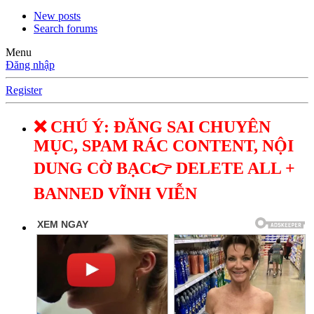
New posts
Search forums
Menu
Đăng nhập
Register
❌ CHÚ Ý: ĐĂNG SAI CHUYÊN
MỤC, SPAM RÁC CONTENT, NỘI
DUNG CỜ BẠC👉 DELETE ALL +
BANNED VĨNH VIỄN