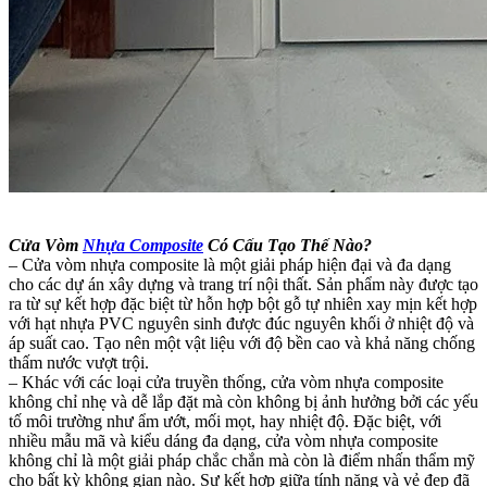
Cửa Vòm
Nhựa Composite
Có Cấu Tạo Thế Nào?
– Cửa vòm nhựa composite là một giải pháp hiện đại và đa dạng
cho các dự án xây dựng và trang trí nội thất. Sản phẩm này được tạo
ra từ sự kết hợp đặc biệt từ hỗn hợp bột gỗ tự nhiên xay mịn kết hợp
với hạt nhựa PVC nguyên sinh được đúc nguyên khối ở nhiệt độ và
áp suất cao. Tạo nên một vật liệu với độ bền cao và khả năng chống
thấm nước vượt trội.
– Khác với các loại cửa truyền thống, cửa vòm nhựa composite
không chỉ nhẹ và dễ lắp đặt mà còn không bị ảnh hưởng bởi các yếu
tố môi trường như ẩm ướt, mối mọt, hay nhiệt độ. Đặc biệt, với
nhiều mẫu mã và kiểu dáng đa dạng, cửa vòm nhựa composite
không chỉ là một giải pháp chắc chắn mà còn là điểm nhấn thẩm mỹ
cho bất kỳ không gian nào. Sự kết hợp giữa tính năng và vẻ đẹp đã