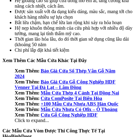
Hệ gioăng cao su giúp cửa đóng mở êm ái, tăng cường khả
năng cách nhiệt, cách âm.
Được sản xuất với đa dạng kiểu dáng, màu sắc, mang tới cho
khách hàng nhiều sự lựa chọn
Bắt lửa chậm, hạn chế lửa lan rộng khi xảy ra hỏa hoạn
Hệ nẹp khuôn thông minh của cửa phù hợp với nhiều độ dày
tường, mang lại tính thẩm mỹ cao.
Thời gian lão hóa lâu, do đó thời gian sử dụng cũng lâu dài
(khoảng 50 năm
Chi phí lắp đặt khá tiết kiệm
Xem Thêm Các Mẫu Cửa Khác Tại Đây
Xem Thêm:
Báo Giá Cửa Sổ Thép Vân Gỗ Năm
2024
Xem Thêm:
Báo Giá Cửa Gỗ Công Nghiệp HDF
Venner Tại Đà Lạt – Lâm Đồng
Xem Thêm:
Mẫu Cửa Thép 4 Cánh Tại Đồng Nai
Xem Thêm:
Cửa ComPosite Tại Biên Hòa
Xem Thêm:
+100 Mẫu Cửa Nhựa ABS Hàn Quốc
Xem Thêm:
Mẫu Cửa Nhựa Có Ofix – Ô Thoáng
Xem Thêm:
Cửa Gỗ Công Nghiệp HDF
Click to expand...
Các Mẫu Cửa Vòm Được Thi Công Thực Tế Tại
HòaBìnhDoor