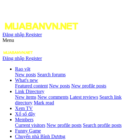
Đăng nhập
Register
Menu
Đăng nhập
Register
Rao vặt
New posts
Search forums
What's new
Featured content
New posts
New profile posts
Link Directory
New items
New comments
Latest reviews
Search link
directory
Mark read
Xem TV
Xổ số đây
Members
Current visitors
New profile posts
Search profile posts
Funny Game
Chuyển nhà Bình Dương