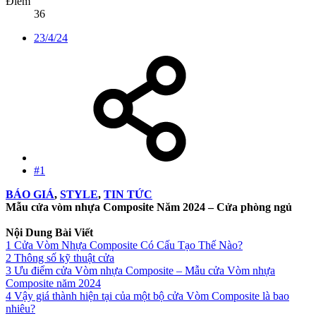
Điểm
36
23/4/24
#1
BÁO GIÁ
,
STYLE
,
TIN TỨC
Mẫu cửa vòm nhựa Composite Năm 2024 – Cửa phòng ngủ
Nội Dung Bài Viết
1 Cửa Vòm Nhựa Composite Có Cấu Tạo Thế Nào?
2 Thông số kỹ thuật cửa
3 Ưu điểm cửa Vòm nhựa Composite – Mẫu cửa Vòm nhựa
Composite năm 2024
4 Vậy giá thành hiện tại của một bộ cửa Vòm Composite là bao
nhiêu?