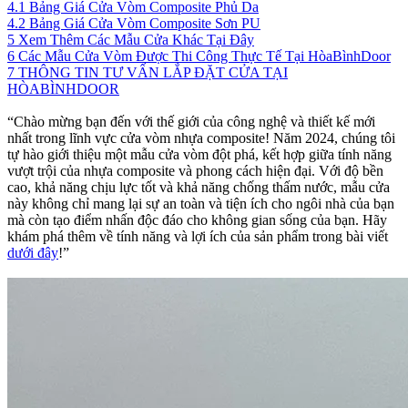
4.1 Bảng Giá Cửa Vòm Composite Phủ Da
4.2 Bảng Giá Cửa Vòm Composite Sơn PU
5 Xem Thêm Các Mẫu Cửa Khác Tại Đây
6 Các Mẫu Cửa Vòm Được Thi Công Thực Tế Tại HòaBìnhDoor
7 THÔNG TIN TƯ VẤN LẮP ĐẶT CỬA TẠI
HÒABÌNHDOOR
“Chào mừng bạn đến với thế giới của công nghệ và thiết kế mới
nhất trong lĩnh vực cửa vòm nhựa composite! Năm 2024, chúng tôi
tự hào giới thiệu một mẫu cửa vòm đột phá, kết hợp giữa tính năng
vượt trội của nhựa composite và phong cách hiện đại. Với độ bền
cao, khả năng chịu lực tốt và khả năng chống thấm nước, mẫu cửa
này không chỉ mang lại sự an toàn và tiện ích cho ngôi nhà của bạn
mà còn tạo điểm nhấn độc đáo cho không gian sống của bạn. Hãy
khám phá thêm về tính năng và lợi ích của sản phẩm trong bài viết
dưới đây
!”