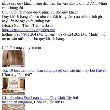
tất cả các quý khách hàng đặt niềm tin vào nhôm kính Dương Minh
của chúng tôi.
Chúng tôi rất mong được phục vụ cho quý khách!
Qúy khách hàng nào có nhu cầu đặt hàng làm cửa nhôm sinh pha,
hãy liên hệ ngay với chúng tôi:
(Hoặc) Xem Thêm Trên: website -
https://cuanhomkinhxingfadep.vn/
hotline:
0904 901 264
(Mr. Chiến) - 0979 324 265 (Mr. Minh) - hỗ
trợ tư vấn miễn phí cho quý khách hàng.
Chủ đề cùng chuyên mục
Top 10 loại trần nhôm ban công giả gỗ cao cấp hiện nay
bởi
Huyền
,
Hôm nay lúc 10:07
Giá cửa nhựa Đài Loan tại phường Linh Tây
bởi
thanhhien.kingdoor
,
Hôm nay lúc 08:34