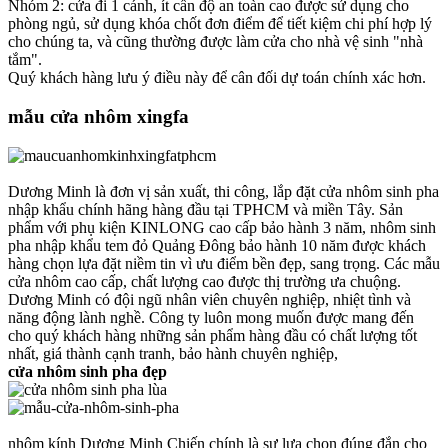
Nhóm 2: cửa đi 1 cánh, ít cần độ an toàn cao được sử dụng cho
phòng ngủ, sử dụng khóa chốt đơn điểm để tiết kiệm chi phí hợp lý
cho chúng ta, và cũng thường được làm cửa cho nhà vệ sinh "nhà
tắm".
Quý khách hàng lưu ý điều này để cân đối dự toán chính xác hơn.
mẫu cửa nhôm xingfa​
Dương Minh là đơn vị sản xuất, thi công, lắp đặt cửa nhôm sinh pha
nhập khẩu chính hãng hàng đầu tại TPHCM và miền Tây. Sản
phẩm với phụ kiện KINLONG cao cấp bảo hành 3 năm, nhôm sinh
pha nhập khẩu tem đỏ Quảng Đông bảo hành 10 năm được khách
hàng chọn lựa đặt niềm tin vì ưu điểm bền đẹp, sang trọng. Các mẫu
cửa nhôm cao cấp, chất lượng cao được thị trường ưa chuộng.
Dương Minh có đội ngũ nhân viên chuyên nghiệp, nhiệt tình và
năng động lành nghề. Công ty luôn mong muốn được mang đến
cho quý khách hàng những sản phẩm hàng đầu có chất lượng tốt
nhất, giá thành cạnh tranh, bảo hành chuyên nghiệp,
cửa nhôm sinh pha đẹp
nhôm kính Dương Minh Chiến chính là sự lựa chọn đúng đắn cho