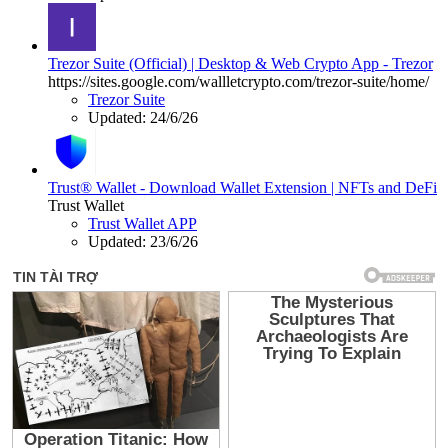
Trezor Suite (Official) | Desktop & Web Crypto App - Trezor
https://sites.google.com/wallletcrypto.com/trezor-suite/home/
Trezor Suite
Updated:
24/6/26
Trust® Wallet - Download Wallet Extension | NFTs and DeFi
Trust Wallet
Trust Wallet APP
Updated:
23/6/26