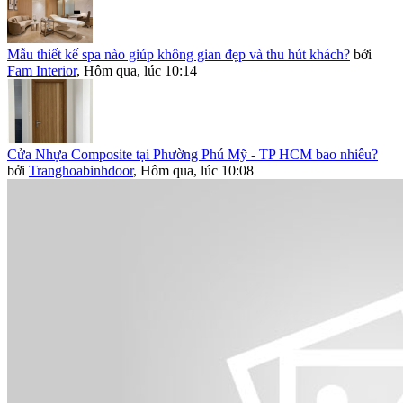
Mẫu thiết kế spa nào giúp không gian đẹp và thu hút khách?
bởi
Fam Interior
,
Hôm qua, lúc 10:14
Cửa Nhựa Composite tại Phường Phú Mỹ - TP HCM bao nhiêu?
bởi
Tranghoabinhdoor
,
Hôm qua, lúc 10:08