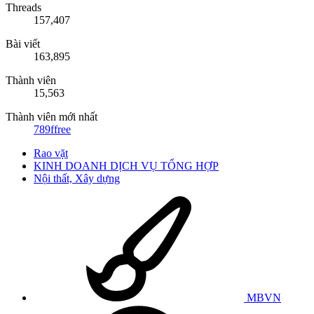
Threads
157,407
Bài viết
163,895
Thành viên
15,563
Thành viên mới nhất
789ffree
Rao vặt
KINH DOANH DỊCH VỤ TỔNG HỢP
Nội thất, Xây dựng
MBVN