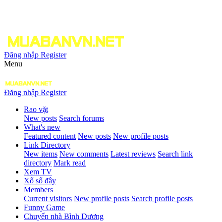
Đăng nhập
Register
Menu
Đăng nhập
Register
Rao vặt
New posts
Search forums
What's new
Featured content
New posts
New profile posts
Link Directory
New items
New comments
Latest reviews
Search link
directory
Mark read
Xem TV
Xổ số đây
Members
Current visitors
New profile posts
Search profile posts
Funny Game
Chuyển nhà Bình Dương