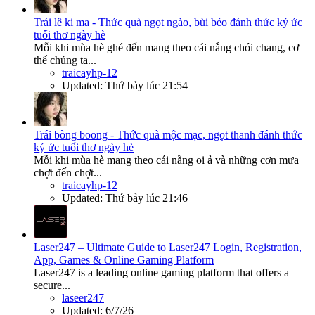
Trái lê ki ma - Thức quà ngọt ngào, bùi béo đánh thức ký ức
tuổi thơ ngày hè
Mỗi khi mùa hè ghé đến mang theo cái nắng chói chang, cơ
thể chúng ta...
traicayhp-12
Updated:
Thứ bảy lúc 21:54
Trái bòng boong - Thức quà mộc mạc, ngọt thanh đánh thức
ký ức tuổi thơ ngày hè
Mỗi khi mùa hè mang theo cái nắng oi ả và những cơn mưa
chợt đến chợt...
traicayhp-12
Updated:
Thứ bảy lúc 21:46
Laser247 – Ultimate Guide to Laser247 Login, Registration,
App, Games & Online Gaming Platform
Laser247 is a leading online gaming platform that offers a
secure...
laseer247
Updated:
6/7/26