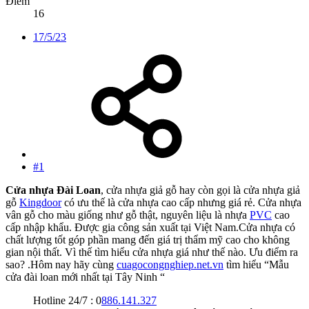
Điểm
16
17/5/23
#1
Cửa nhựa Đài Loan
, cửa nhựa giả gỗ hay còn gọi là cửa nhựa giả
gỗ
Kingdoor
có ưu thế là cửa nhựa cao cấp nhưng giá rẻ. Cửa nhựa
vân gỗ cho màu giống như gỗ thật, nguyên liệu là nhựa
PVC
cao
cấp nhập khẩu. Được gia công sản xuất tại Việt Nam.Cửa nhựa có
chất lượng tốt góp phần mang đến giá trị thẩm mỹ cao cho không
gian nội thất. Vì thế tìm hiểu cửa nhựa giá như thế nào. Ưu điểm ra
sao? .Hôm nay hãy cùng
cuagocongnghiep.net.vn
tìm hiểu “Mẫu
cửa đài loan mới nhất tại Tây Ninh “
Hotline 24/7 : 0
886.141.327