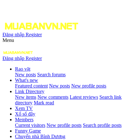
Đăng nhập
Register
Menu
Đăng nhập
Register
Rao vặt
New posts
Search forums
What's new
Featured content
New posts
New profile posts
Link Directory
New items
New comments
Latest reviews
Search link
directory
Mark read
Xem TV
Xổ số đây
Members
Current visitors
New profile posts
Search profile posts
Funny Game
Chuyển nhà Bình Dương