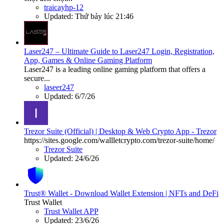
traicayhp-12
Updated:
Thứ bảy lúc 21:46
Laser247 – Ultimate Guide to Laser247 Login, Registration,
App, Games & Online Gaming Platform
Laser247 is a leading online gaming platform that offers a
secure...
laseer247
Updated:
6/7/26
Trezor Suite (Official) | Desktop & Web Crypto App - Trezor
https://sites.google.com/wallletcrypto.com/trezor-suite/home/
Trezor Suite
Updated:
24/6/26
Trust® Wallet - Download Wallet Extension | NFTs and DeFi
Trust Wallet
Trust Wallet APP
Updated:
23/6/26