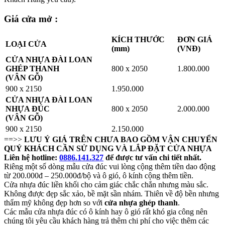
Giá cửa mở :
KÍCH THƯỚC
ĐƠN GIÁ
LOẠI CỬA
(mm)
(VNĐ)
CỬA NHỰA ĐÀI LOAN
GHÉP THANH
800 x 2050
1.800.000
(VÂN GỖ)
900 x 2150
1.950.000
CỬA NHỰA ĐÀI LOAN
NHỰA ĐÚC
800 x 2050
2.000.000
(VÂN GỖ)
900 x 2150
2.150.000
==>>
LƯU Ý GIÁ TRÊN CHƯA BAO GỒM VẬN CHUYỂN
QUÝ KHÁCH CẦN SỬ DỤNG VÀ LẮP ĐẶT CỬA NHỰA
Liên hệ hotline:
0886.141.327
để được tư vấn chi tiết nhất.
Riêng một số dòng mẫu cửa đúc vui lòng cộng thêm tiền dao động
từ 200.000đ – 250.000đ/bộ và ô gió, ô kính cộng thêm tiền.
Cửa nhựa đúc liền khối cho cảm giác chắc chắn nhưng màu sắc.
Không được đẹp sắc xảo, bề mặt sần nhám. Thiên về độ bền nhưng
thẩm mỹ không đẹp hơn so với
cửa nhựa ghép thanh
.
Các mẫu cửa nhựa đúc có ô kính hay ô gió rất khó gia công nên
chúng tôi yêu cầu khách hàng trả thêm chi phí cho việc thêm các