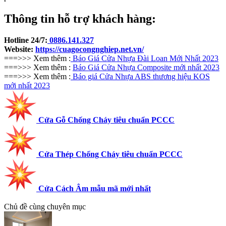
Thông tin hỗ trợ khách hàng:
Hotline 24/7:
0886.141.327
Website:
https://cuagocongnghiep.net.vn/
===>>> Xem thêm :
Báo Giá Cửa Nhựa Đài Loan Mới Nhất 2023
===>>> Xem thêm :
Báo Giá Cửa Nhựa Composite mới nhất 2023
===>>> Xem thêm :
Báo giá Cửa Nhựa ABS thương hiệu KOS
mới nhất 2023
Cửa Gỗ Chống Cháy tiêu chuẩn PCCC
Cửa Thép Chống Cháy tiêu chuẩn PCCC
Cửa Cách Âm mẫu mã mới nhất
Chủ đề cùng chuyên mục