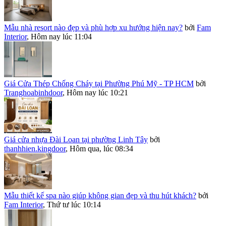
Mẫu nhà resort nào đẹp và phù hợp xu hướng hiện nay?
bởi
Fam
Interior
,
Hôm nay lúc 11:04
Giá Cửa Thép Chống Cháy tại Phường Phú Mỹ - TP HCM
bởi
Tranghoabinhdoor
,
Hôm nay lúc 10:21
Giá cửa nhựa Đài Loan tại phường Linh Tây
bởi
thanhhien.kingdoor
,
Hôm qua, lúc 08:34
Mẫu thiết kế spa nào giúp không gian đẹp và thu hút khách?
bởi
Fam Interior
,
Thứ tư lúc 10:14