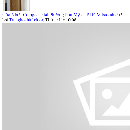
Cửa Nhựa Composite tại Phường Phú Mỹ - TP HCM bao nhiêu?
bởi
Tranghoabinhdoor
,
Thứ tư lúc 10:08