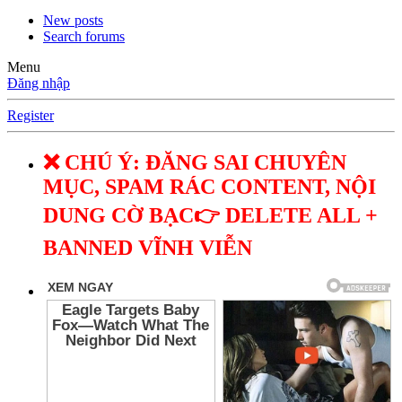
New posts
Search forums
Menu
Đăng nhập
Register
❌ CHÚ Ý: ĐĂNG SAI CHUYÊN
MỤC, SPAM RÁC CONTENT, NỘI
DUNG CỜ BẠC👉 DELETE ALL +
BANNED VĨNH VIỄN