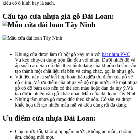
kiểu có ô kính hay lá sách.
Cấu tạo cửa nhựa giả gỗ Đài Loan:
Khung cửa được làm từ bột gỗ xay mịn với
hạt nhựa PVC
.
Và keo chuyên dụng trộn lẫn đều với nhau. Dưới nhiệt độ và
áp suất cao. Sau đó đúc theo hình dạng của khuôn đã làm sẵn
tạo thành một chất liệu rất bền và cứng chắc, gọi là nhựa gỗ.
Vật liệu này là sự kết hợp hoàn hảo giữa ưu điểm của gỗ về
độ cứng. Và ưu điểm của nhựa về độ chịu nước. Bề mặt nhựa
gỗ có độ bám cao nên có thể sơn màu hoặc dán da tùy ý.Và
tạo được nhiều vân gỗ khác nhau.Mẫu cửa đài loan Tây Ninh
Những tấm nhựa gỗ được đúc theo khuôn. Có sẵn và được
khắc họa tiết tạo nhiều mẫu mã và kiểu dáng rất đa dạng.
Ưu điểm cửa nhựa Đài Loan:
Chịu nước tốt, không bị ngấm nước, không ăn mòn, chống
ẩm, chống mối mọt.