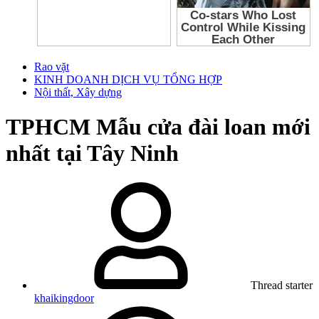
Rao vặt
KINH DOANH DỊCH VỤ TỔNG HỢP
Nội thất, Xây dựng
TPHCM
Mẫu cửa đài loan mới
nhất tại Tây Ninh
Thread starter
khaikingdoor