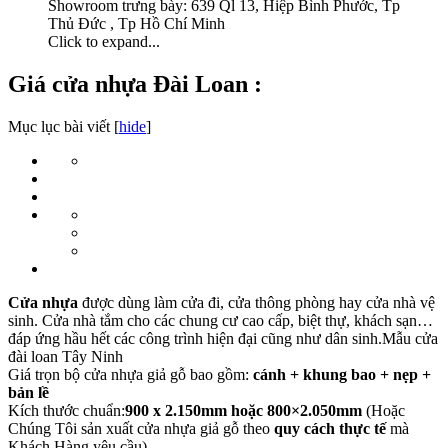
Showroom trưng bày: 639 Ql 13, Hiệp Bình Phước, Tp
Thủ Đức , Tp Hồ Chí Minh
Click to expand...
Giá cửa nhựa Đài Loan :
Mục lục bài viết [
hide
]
Cửa nhựa
được dùng làm cửa đi, cửa thông phòng hay cửa nhà vệ
sinh. Cửa nhà tắm cho các chung cư cao cấp, biệt thự, khách sạn…
đáp ứng hầu hết các công trình hiện đại cũng như dân sinh.Mẫu cửa
đài loan Tây Ninh
Giá trọn bộ cửa nhựa giả gỗ bao gồm:
cánh + khung bao + nẹp +
bản lề
Kích thước chuẩn:
900 x 2.150mm hoặc 800×2.050mm
(Hoặc
Chúng Tôi sản xuất cửa nhựa giả gỗ theo
quy cách thực tế
mà
Khách Hàng yêu cầu).