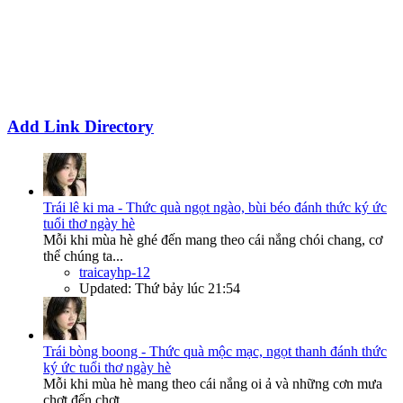
Add Link Directory
Trái lê ki ma - Thức quà ngọt ngào, bùi béo đánh thức ký ức
tuổi thơ ngày hè
Mỗi khi mùa hè ghé đến mang theo cái nắng chói chang, cơ
thể chúng ta...
traicayhp-12
Updated:
Thứ bảy lúc 21:54
Trái bòng boong - Thức quà mộc mạc, ngọt thanh đánh thức
ký ức tuổi thơ ngày hè
Mỗi khi mùa hè mang theo cái nắng oi ả và những cơn mưa
chợt đến chợt...