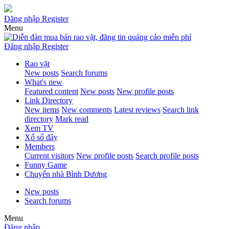
Đăng nhập
Register
Menu
Đăng nhập
Register
Rao vặt
New posts
Search forums
What's new
Featured content
New posts
New profile posts
Link Directory
New items
New comments
Latest reviews
Search link
directory
Mark read
Xem TV
Xổ số đây
Members
Current visitors
New profile posts
Search profile posts
Funny Game
Chuyển nhà Bình Dương
New posts
Search forums
Menu
Đăng nhập