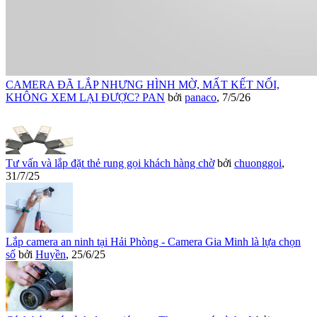
CAMERA ĐÃ LẮP NHƯNG HÌNH MỜ, MẤT KẾT NỐI,
KHÔNG XEM LẠI ĐƯỢC? PAN
bởi
panaco
,
7/5/26
Tư vấn và lắp đặt thẻ rung gọi khách hàng chờ
bởi
chuonggoi
,
31/7/25
Lắp camera an ninh tại Hải Phòng - Camera Gia Minh là lựa chọn
số
bởi
Huyền
,
25/6/25