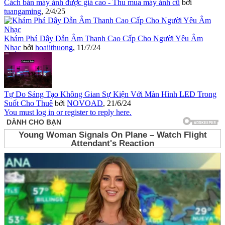
Cách bán máy ảnh được giá cao - Thu mua máy ảnh cũ
bởi
tuangaming
,
2/4/25
Khám Phá Dây Dẫn Âm Thanh Cao Cấp Cho Người Yêu Âm
Nhạc
bởi
hoaiithuong
,
11/7/24
Tự Do Sáng Tạo Không Gian Sự Kiện Với Màn Hình LED Trong
Suốt Cho Thuê
bởi
NOVOAD
,
21/6/24
You must log in or register to reply here.