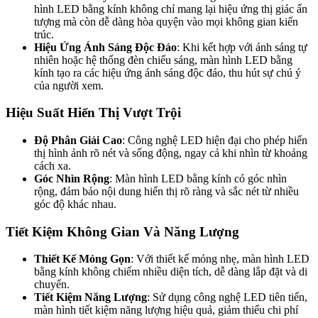
hình LED bằng kính không chỉ mang lại hiệu ứng thị giác ấn
tượng mà còn dễ dàng hòa quyện vào mọi không gian kiến
trúc.
Hiệu Ứng Ánh Sáng Độc Đáo
: Khi kết hợp với ánh sáng tự
nhiên hoặc hệ thống đèn chiếu sáng, màn hình LED bằng
kính tạo ra các hiệu ứng ánh sáng độc đáo, thu hút sự chú ý
của người xem.
Hiệu Suất Hiển Thị Vượt Trội​
Độ Phân Giải Cao
: Công nghệ LED hiện đại cho phép hiển
thị hình ảnh rõ nét và sống động, ngay cả khi nhìn từ khoảng
cách xa.
Góc Nhìn Rộng
: Màn hình LED bằng kính có góc nhìn
rộng, đảm bảo nội dung hiển thị rõ ràng và sắc nét từ nhiều
góc độ khác nhau.
Tiết Kiệm Không Gian Và Năng Lượng​
Thiết Kế Mỏng Gọn
: Với thiết kế mỏng nhẹ, màn hình LED
bằng kính không chiếm nhiều diện tích, dễ dàng lắp đặt và di
chuyển.
Tiết Kiệm Năng Lượng
: Sử dụng công nghệ LED tiên tiến,
màn hình tiết kiệm năng lượng hiệu quả, giảm thiểu chi phí