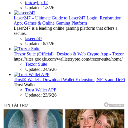
traicayhp-12
Updated:
1/8/26
Laser247 – Ultimate Guide to Laser247 Login, Registration,
App, Games & Online Gaming Platform
Laser247 is a leading online gaming platform that offers a
secure...
laseer247
Updated:
6/7/26
Trezor Suite (Official) | Desktop & Web Crypto App - Trezor
https://sites.google.com/wallletcrypto.com/trezor-suite/home/
Trezor Suite
Updated:
24/6/26
Trust® Wallet - Download Wallet Extension | NFTs and DeFi
Trust Wallet
Trust Wallet APP
Updated:
23/6/26