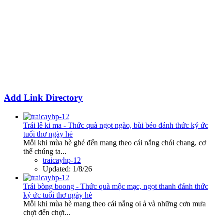
Add Link Directory
Trái lê ki ma - Thức quà ngọt ngào, bùi béo đánh thức ký ức
tuổi thơ ngày hè
Mỗi khi mùa hè ghé đến mang theo cái nắng chói chang, cơ
thể chúng ta...
traicayhp-12
Updated:
1/8/26
Trái bòng boong - Thức quà mộc mạc, ngọt thanh đánh thức
ký ức tuổi thơ ngày hè
Mỗi khi mùa hè mang theo cái nắng oi ả và những cơn mưa
chợt đến chợt...