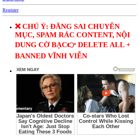
Register
❌ CHÚ Ý: ĐĂNG SAI CHUYÊN
MỤC, SPAM RÁC CONTENT, NỘI
DUNG CỜ BẠC👉 DELETE ALL +
BANNED VĨNH VIỄN