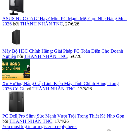
ASUS NUC Có Gì Hay? Mini PC Mạnh Mẽ, Gọn Nhẹ Đáng Mua
2026
bởi
THÀNH NHÂN TNC
,
27/6/26
Máy Bộ H3C Chính Hãng: Giải Pháp PC Toàn Diện Cho Doanh
Nghiệp
bởi
THÀNH NHÂN TNC
,
5/6/26
Xu Hướng Nâng Cấp Linh Kiện Máy Tính Chính Hãng Trong
2026 Có Gì
bởi
THÀNH NHÂN TNC
,
13/5/26
PC Dell Pro Slim: Sức Mạnh Vượt Trội Trong Thiết Kế Nhỏ Gọn
bởi
THÀNH NHÂN TNC
,
17/4/26
You must log in or register to reply here.