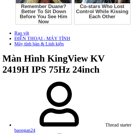
Rao vặt
ĐIỆN THOẠI - MÁY TÍNH
Máy tính bàn & Linh kiện
Màn Hình KingView KV
2419H IPS 75Hz 24inch
Thread starter
baongan24