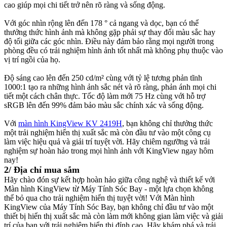
cao giúp mọi chi tiết trở nên rõ ràng và sống động.
Với góc nhìn rộng lên đến 178 ° cả ngang và dọc, bạn có thể
thưởng thức hình ảnh mà không gặp phải sự thay đổi màu sắc hay
độ tối giữa các góc nhìn. Điều này đảm bảo rằng mọi người trong
phòng đều có trải nghiệm hình ảnh tốt nhất mà không phụ thuộc vào
vị trí ngồi của họ.
Độ sáng cao lên đến 250 cd/m² cùng với tỷ lệ tương phản tĩnh
1000:1 tạo ra những hình ảnh sắc nét và rõ ràng, phản ánh mọi chi
tiết một cách chân thực. Tốc độ làm mới 75 Hz cùng với hỗ trợ
sRGB lên đến 99% đảm bảo màu sắc chính xác và sống động.
Với
màn hình KingView KV 2419H
, bạn không chỉ thưởng thức
một trải nghiệm hiển thị xuất sắc mà còn đầu tư vào một công cụ
làm việc hiệu quả và giải trí tuyệt vời. Hãy chiêm ngưỡng và trải
nghiệm sự hoàn hảo trong mọi hình ảnh với KingView ngay hôm
nay!
2/ Địa chỉ mua sắm
Hãy chào đón sự kết hợp hoàn hảo giữa công nghệ và thiết kế với
Màn hình KingView từ Máy Tính Sóc Bay - một lựa chọn không
thể bỏ qua cho trải nghiệm hiển thị tuyệt vời! Với Màn hình
KingView của Máy Tính Sóc Bay, bạn không chỉ đầu tư vào một
thiết bị hiển thị xuất sắc mà còn làm mới không gian làm việc và giải
trí của bạn với trải nghiệm hiển thị đỉnh cao. Hãy khám phá và trải