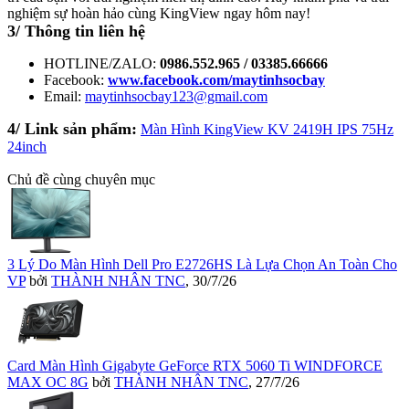
nghiệm sự hoàn hảo cùng KingView ngay hôm nay!
3/ Thông tin liên hệ
HOTLINE/ZALO:
0986.552.965 / 03385.66666
Facebook:
www.facebook.com/maytinhsocbay
Email:
maytinhsocbay123@gmail.com
4/ Link sản phẩm:
Màn Hình KingView KV 2419H IPS 75Hz
24inch
Chủ đề cùng chuyên mục
3 Lý Do Màn Hình Dell Pro E2726HS Là Lựa Chọn An Toàn Cho
VP
bởi
THÀNH NHÂN TNC
,
30/7/26
Card Màn Hình Gigabyte GeForce RTX 5060 Ti WINDFORCE
MAX OC 8G
bởi
THÀNH NHÂN TNC
,
27/7/26