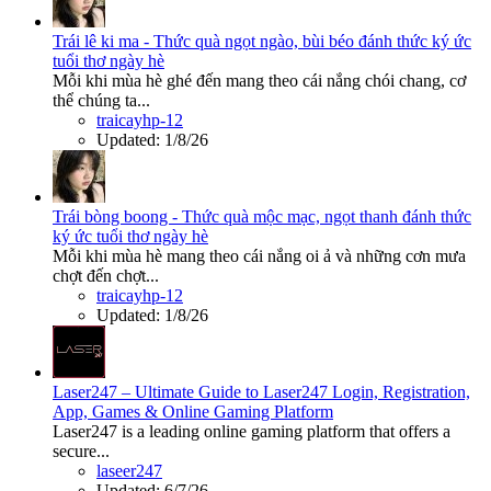
Trái lê ki ma - Thức quà ngọt ngào, bùi béo đánh thức ký ức
tuổi thơ ngày hè
Mỗi khi mùa hè ghé đến mang theo cái nắng chói chang, cơ
thể chúng ta...
traicayhp-12
Updated:
1/8/26
Trái bòng boong - Thức quà mộc mạc, ngọt thanh đánh thức
ký ức tuổi thơ ngày hè
Mỗi khi mùa hè mang theo cái nắng oi ả và những cơn mưa
chợt đến chợt...
traicayhp-12
Updated:
1/8/26
Laser247 – Ultimate Guide to Laser247 Login, Registration,
App, Games & Online Gaming Platform
Laser247 is a leading online gaming platform that offers a
secure...
laseer247
Updated:
6/7/26