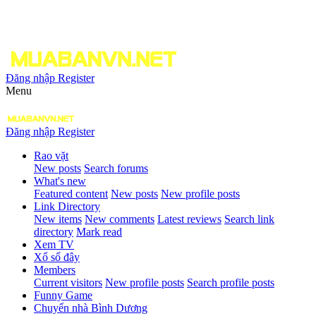
Đăng nhập
Register
Menu
Đăng nhập
Register
Rao vặt
New posts
Search forums
What's new
Featured content
New posts
New profile posts
Link Directory
New items
New comments
Latest reviews
Search link
directory
Mark read
Xem TV
Xổ số đây
Members
Current visitors
New profile posts
Search profile posts
Funny Game
Chuyển nhà Bình Dương