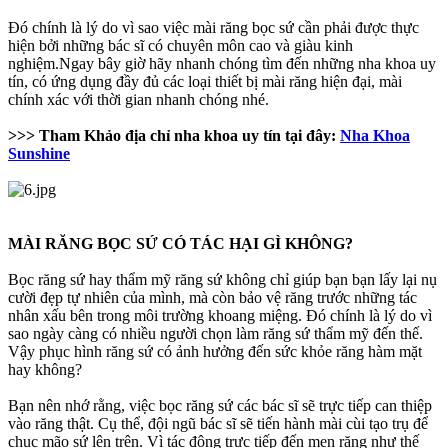
Đó chính là lý do vì sao việc mài răng bọc sứ cần phải được thực
hiện bởi những bác sĩ có chuyên môn cao và giàu kinh
nghiệm.Ngay bây giờ hãy nhanh chóng tìm đến những nha khoa uy
tín, có ứng dụng đầy đủ các loại thiết bị mài răng hiện đại, mài
chính xác với thời gian nhanh chóng nhé.
>>> Tham Khảo địa chỉ nha khoa uy tín tại đây:
Nha Khoa
Sunshine
MÀI RĂNG BỌC SỨ CÓ TÁC HẠI GÌ KHÔNG?
Bọc răng sứ hay thẩm mỹ răng sứ không chỉ giúp bạn bạn lấy lại nụ
cười đẹp tự nhiên của mình, mà còn bảo vệ răng trước những tác
nhân xấu bên trong môi trường khoang miệng. Đó chính là lý do vì
sao ngày càng có nhiều người chọn làm răng sứ thẩm mỹ đến thế.
Vậy phục hình răng sứ có ảnh hưởng đến sức khỏe răng hàm mặt
hay không?
Bạn nên nhớ rằng, việc bọc răng sứ các bác sĩ sẽ trực tiếp can thiệp
vào răng thật. Cụ thể, đội ngũ bác sĩ sẽ tiến hành mài cùi tạo trụ để
chục mão sứ lên trên. Vì tác động trực tiếp đến men răng như thế