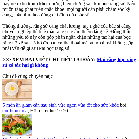
này nên khó tránh khỏi những biến chứng sau khi bọc răng sứ. Nếu
muốn răng phát triển chắc khỏe, mọi người cần phải chăm sóc kỹ
càng, tuân thủ theo đúng chỉ định của bác sĩ.
Thông thường, răng sứ càng chất lượng, tay nghề của bác sĩ càng
chuyên nghiệp thì tỉ lệ mài răng sẽ giảm thiểu đáng kể. Đồng thời,
những yếu tố này còn góp phần ngăn chặn những tác hại của bọc
răng sứ về sau. Nhờ đó bạn có thể thoải mái an nhai mà không gặp
phải vấn đề gì sau khi bọc răng sứ.
>>> XEM BÀI VIẾT CHI TIẾT TẠI ĐÂY:
Mài răng bọc răng
sứ có tác hại gì không
Chủ đề cùng chuyên mục
5 món ăn giảm cân sau sinh vừa ngon vừa tốt cho sức khỏe
bởi
cunlonmama
,
Hôm nay lúc 10:20