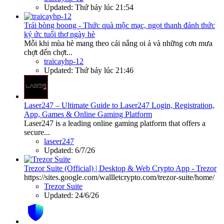
Updated:
Thứ bảy lúc 21:54
Trái bòng boong - Thức quà mộc mạc, ngọt thanh đánh thức
ký ức tuổi thơ ngày hè
Mỗi khi mùa hè mang theo cái nắng oi ả và những cơn mưa
chợt đến chợt...
traicayhp-12
Updated:
Thứ bảy lúc 21:46
Laser247 – Ultimate Guide to Laser247 Login, Registration,
App, Games & Online Gaming Platform
Laser247 is a leading online gaming platform that offers a
secure...
laseer247
Updated:
6/7/26
Trezor Suite (Official) | Desktop & Web Crypto App - Trezor
https://sites.google.com/wallletcrypto.com/trezor-suite/home/
Trezor Suite
Updated:
24/6/26