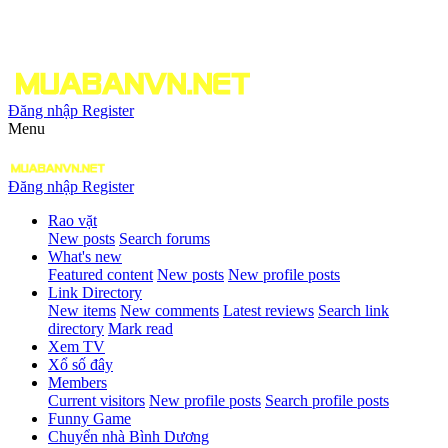
Đăng nhập
Register
Menu
Đăng nhập
Register
Rao vặt
New posts
Search forums
What's new
Featured content
New posts
New profile posts
Link Directory
New items
New comments
Latest reviews
Search link
directory
Mark read
Xem TV
Xổ số đây
Members
Current visitors
New profile posts
Search profile posts
Funny Game
Chuyển nhà Bình Dương