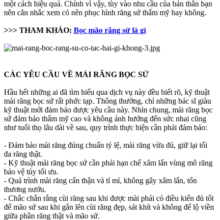
một cách hiệu quả. Chính vì vậy, tùy vào nhu cầu của bản thân bạn
nên cân nhắc xem có nên phục hình răng sứ thẩm mỹ hay không.
>>> THAM KHẢO:
Bọc mão răng sứ là gì
CÁC YÊU CẦU VỀ MÀI RĂNG BỌC SỨ
Hầu hết những ai đã tìm hiểu qua dịch vụ này đều biết rõ, kỹ thuật
mài răng bọc sứ rất phức tạp. Thông thường, chỉ những bác sĩ giàu
kỹ thuật mới đảm bảo được yêu cầu này. Nhìn chung, mài răng bọc
sứ đảm bảo thẩm mỹ cao và không ảnh hưởng đến sức nhai cũng
như tuổi thọ lâu dài về sau, quy trình thực hiện cần phải đảm bảo:
- Đảm bảo mài răng đúng chuẩn tỷ lệ, mài răng vừa đủ, giữ lại tối
đa răng thật.
- Kỹ thuật mài răng bọc sứ cần phải hạn chế xâm lấn vùng mô răng
bảo vệ tủy tối ưu.
- Quá trình mài răng cẩn thận và tỉ mỉ, không gây xâm lấn, tổn
thương nướu.
- Chắc chắn rằng cùi răng sau khi được mài phải có điều kiến đủ tốt
để mão sứ sau khi gắn lên cùi răng đẹp, sát khít và không để lộ viền
giữa phần răng thật và mão sứ.