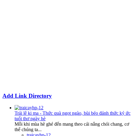
Add Link Directory
Trái lê ki ma - Thức quà ngọt ngào, bùi béo đánh thức ký ức
tuổi thơ ngày hè
Mỗi khi mùa hè ghé đến mang theo cái nắng chói chang, cơ
thể chúng ta...
traicayhp-12