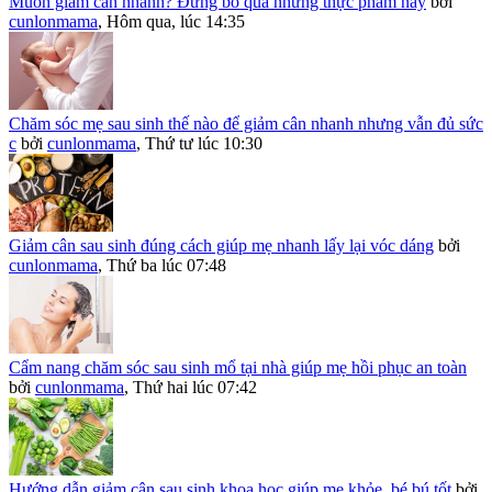
Muốn giảm cân nhanh? Đừng bỏ qua những thực phẩm này
bởi
cunlonmama
,
Hôm qua, lúc 14:35
Chăm sóc mẹ sau sinh thế nào để giảm cân nhanh nhưng vẫn đủ sức
c
bởi
cunlonmama
,
Thứ tư lúc 10:30
Giảm cân sau sinh đúng cách giúp mẹ nhanh lấy lại vóc dáng
bởi
cunlonmama
,
Thứ ba lúc 07:48
Cẩm nang chăm sóc sau sinh mổ tại nhà giúp mẹ hồi phục an toàn
bởi
cunlonmama
,
Thứ hai lúc 07:42
Hướng dẫn giảm cân sau sinh khoa học giúp mẹ khỏe, bé bú tốt
bởi