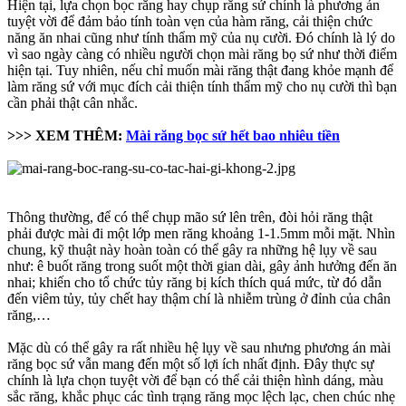
Hiện tại, lựa chọn bọc răng hay chụp răng sứ chính là phương án
tuyệt vời để đảm bảo tính toàn vẹn của hàm răng, cải thiện chức
năng ăn nhai cũng như tính thẩm mỹ của nụ cười. Đó chính là lý do
vì sao ngày càng có nhiều người chọn mài răng bọ sứ như thời điểm
hiện tại. Tuy nhiên, nếu chỉ muốn mài răng thật đang khỏe mạnh để
làm răng sứ với mục đích cải thiện tính thẩm mỹ cho nụ cười thì bạn
cần phải thật cân nhắc.
>>> XEM THÊM:
Mài răng bọc sứ hết bao nhiêu tiền
Thông thường, để có thể chụp mão sứ lên trên, đòi hỏi răng thật
phải được mài đi một lớp men răng khoảng 1-1.5mm mỗi mặt. Nhìn
chung, kỹ thuật này hoàn toàn có thể gây ra những hệ lụy về sau
như: ê buốt răng trong suốt một thời gian dài, gây ảnh hưởng đến ăn
nhai; khiến cho tổ chức tủy răng bị kích thích quá mức, từ đó dẫn
đến viêm tủy, tủy chết hay thậm chí là nhiễm trùng ở đỉnh của chân
răng,…
Mặc dù có thể gây ra rất nhiều hệ lụy về sau nhưng phương án mài
răng bọc sứ vẫn mang đến một số lợi ích nhất định. Đây thực sự
chính là lựa chọn tuyệt vời để bạn có thể cải thiện hình dáng, màu
sắc răng, khắc phục các tình trạng răng mọc lệch lạc, chen chúc nhẹ