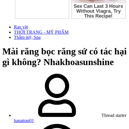
Rao vặt
THỜI TRANG - MỸ PHẨM
Thẫm mỹ, Spa
Mài răng bọc răng sứ có tác hại
gì không? Nhakhoasunshine
Thread starter
hanatran01