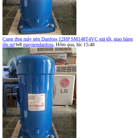
Cung ứng máy nén Danfoss 12HP SM148T4VC giá tốt, giao hàng
tận nơ
bởi
maynendanfoss
,
Hôm qua, lúc 15:48