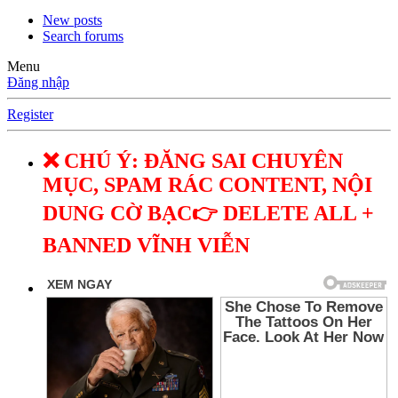
New posts
Search forums
Menu
Đăng nhập
Register
❌ CHÚ Ý: ĐĂNG SAI CHUYÊN
MỤC, SPAM RÁC CONTENT, NỘI
DUNG CỜ BẠC👉 DELETE ALL +
BANNED VĨNH VIỄN