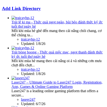
Add Link Directory
Trái lê ki ma - Thức quà ngọt ngào, bùi béo đánh thức ký ức
tuổi thơ ngày hè
Mỗi khi mùa hè ghé đến mang theo cái nắng chói chang, cơ
thể chúng ta...
traicayhp-12
Updated:
1/8/26
Trái bòng boong - Thức quà mộc mạc, ngọt thanh đánh thức
ký ức tuổi thơ ngày hè
Mỗi khi mùa hè mang theo cái nắng oi ả và những cơn mưa
chợt đến chợt...
traicayhp-12
Updated:
1/8/26
Laser247 – Ultimate Guide to Laser247 Login, Registration,
App, Games & Online Gaming Platform
Laser247 is a leading online gaming platform that offers a
secure...
laseer247
Updated:
6/7/26