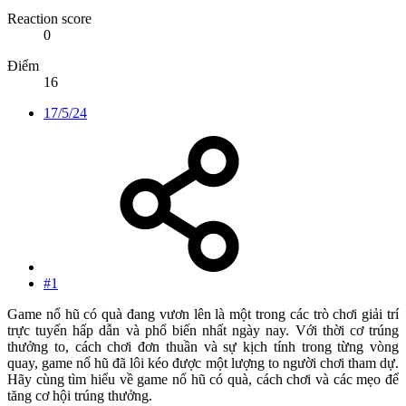
Reaction score
0
Điểm
16
17/5/24
#1
Game nổ hũ có quà đang vươn lên là một trong các trò chơi giải trí
trực tuyến hấp dẫn và phổ biến nhất ngày nay. Với thời cơ trúng
thưởng to, cách chơi đơn thuần và sự kịch tính trong từng vòng
quay, game nổ hũ đã lôi kéo được một lượng to người chơi tham dự.
Hãy cùng tìm hiểu về game nổ hũ có quà, cách chơi và các mẹo để
tăng cơ hội trúng thưởng.