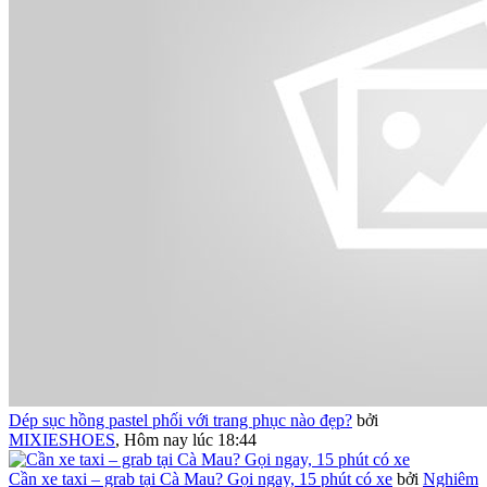
Dép sục hồng pastel phối với trang phục nào đẹp?
bởi
MIXIESHOES
,
Hôm nay lúc 18:44
Cần xe taxi – grab tại Cà Mau? Gọi ngay, 15 phút có xe
bởi
Nghiêm