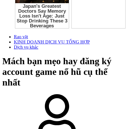
Rao vặt
KINH DOANH DỊCH VỤ TỔNG HỢP
Dịch vụ khác
Mách bạn mẹo hay đăng ký
account game nổ hũ cụ thể
nhất