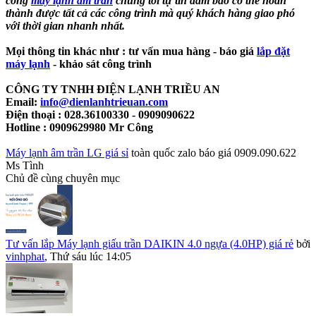
công
máy lạnh âm trần
chúng tôi tự tin đảm bảo có thể hoàn
thành được tất cả các công trình mà quý khách hàng giao phó
với thời gian nhanh nhất.
Mọi thông tin khác như : tư vấn mua hàng - báo giá
lắp đặt
máy lạnh
- khảo sát công trình
CÔNG TY TNHH ĐIỆN LẠNH TRIỀU AN
Email:
info@dienlanhtrieuan.com
Điện thoại : 028.36100330 - 0909090622
Hotline : 0909629980 Mr Công
Máy lạnh âm trần LG giá sỉ
toàn quốc zalo báo giá 0909.090.622
Ms Tình
Chủ đề cùng chuyên mục
Tư vấn lắp Máy lạnh giấu trần DAIKIN 4.0 ngựa (4.0HP) giá rẻ
bởi
vinhphat
,
Thứ sáu lúc 14:05