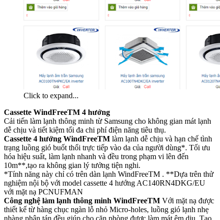
Click to expand...
Cassette WindFreeTM 4 hướng
Cải tiến làm lạnh thông minh từ Samsung cho không gian mát lạnh
dễ chịu và tiết kiệm tối đa chi phí điện năng tiêu thụ.
Cassette 4 hướng WindFreeTM
làm lạnh dễ chịu và hạn chế tình
trạng luồng gió buốt thổi trực tiếp vào da của người dùng*. Tối ưu
hóa hiệu suất, làm lạnh nhanh và đều trong phạm vi lên đến
10m**,tạo ra không gian lý tưởng tiện nghi.
*Tính năng này chỉ có trên dàn lạnh WindFreeTM . **Dựa trên thử
nghiệm nội bộ với model cassette 4 hướng AC140RN4DKG/EU
với mặt nạ PCNUFMAN
Công nghệ làm lạnh thông minh WindFreeTM
Với mặt nạ được
thiết kế từ hàng chục ngàn lỗ nhỏ Micro-holes, luồng gió lạnh nhẹ
nhàng phân tán đều giúp cho căn phòng được làm mát êm dịu, Tạo