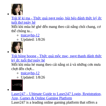
Trái lê ki ma - Thức quà ngọt ngào, bùi béo đánh thức ký ức
tuổi thơ ngày hè
Mỗi khi mùa hè ghé đến mang theo cái nắng chói chang, cơ
thể chúng ta...
traicayhp-12
Updated:
1/8/26
Trái bòng boong - Thức quà mộc mạc, ngọt thanh đánh thức
ký ức tuổi thơ ngày hè
Mỗi khi mùa hè mang theo cái nắng oi ả và những cơn mưa
chợt đến chợt...
traicayhp-12
Updated:
1/8/26
Laser247 – Ultimate Guide to Laser247 Login, Registration,
App, Games & Online Gaming Platform
Laser247 is a leading online gaming platform that offers a