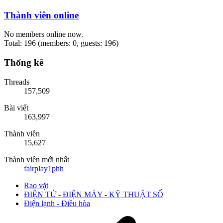
Thành viên online
No members online now.
Total: 196 (members: 0, guests: 196)
Thống kê
Threads
157,509
Bài viết
163,997
Thành viên
15,627
Thành viên mới nhất
fairplay1phh
Rao vặt
ĐIỆN TỬ - ĐIỆN MÁY - KỸ THUẬT SỐ
Điện lạnh - Điều hòa