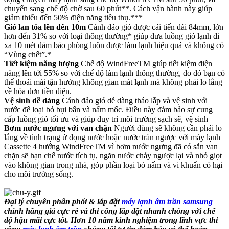
chuyển sang chế độ chờ sau 60 phút**. Cách vận hành này giúp
giảm thiểu đến 50% điện năng tiêu thụ.***
Gió lan tỏa lên đến 10m
Cánh đảo gió được cải tiến dài 84mm, lớn
hơn đến 31% so với loại thông thường* giúp đưa luồng gió lạnh đi
xa 10 mét đảm bảo phòng luôn được làm lạnh hiệu quả và không có
“Vùng chết”.*
Tiết kiệm năng lượng
Chế độ WindFreeTM giúp tiết kiệm điện
năng lên tới 55% so với chế độ làm lạnh thông thường, do đó bạn có
thể thoải mái tận hưởng không gian mát lạnh mà không phải lo lắng
về hóa đơn tiền điện.
Vệ sinh dễ dàng
Cánh đảo gió dễ dàng tháo lắp và vệ sinh với
nước để loại bỏ bụi bẩn và nấm mốc. Điều này đảm bảo sự cung
cấp luồng gió tối ưu và giúp duy trì môi trường sạch sẽ, vệ sinh
Bơm nước ngưng với van chặn
Người dùng sẽ không cần phải lo
lắng về tình trạng ứ đọng nước hoặc nước tràn ngược với máy lạnh
Cassette 4 hướng WindFreeTM vì bơm nước ngưng đã có sẵn van
chặn sẽ hạn chế nước tích tụ, ngăn nước chảy ngược lại và nhỏ giọt
vào không gian trong nhà, góp phần loại bỏ nấm và vi khuẩn có hại
cho môi trường sống.
Đại lý chuyên phân phối & lắp đặt
máy lạnh âm trần samsung
chính hãng giá cực rẻ và thi công lắp đặt nhanh chóng với chế
độ hậu mãi cực tốt. Hơn 10 năm kinh nghiệm trong lĩnh vực thi