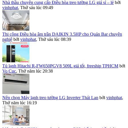
Nhà thầu chuyên cung cấp Điều hòa treo tường LG giá sỉ – lẻ
bởi
vinhphat
,
Thứ sáu lúc 09:49
Thi công Điều hòa âm trần DAIKIN 3.5HP cho Quán Bar chuyên
nghiệ
bởi
vinhphat
,
Thứ sáu lúc 08:39
Tủ lạnh Hitachi R-FW650PGV8 509L giá tốt, freeship TPHCM
bởi
Vo Cuc
,
Thứ năm lúc 20:38
Nên chọn Máy lạnh treo tường LG Inverter Thái Lan
bởi
vinhphat
,
Thứ năm lúc 16:19