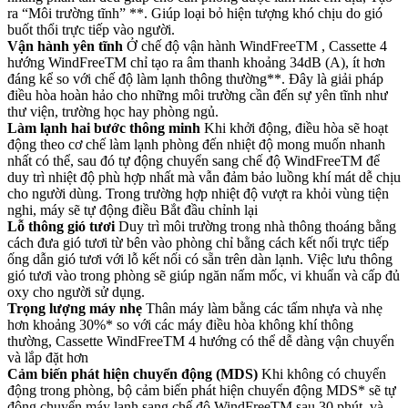
ra “Môi trường tĩnh” **. Giúp loại bỏ hiện tượng khó chịu do gió
buốt thổi trực tiếp vào người.
Vận hành yên tĩnh
Ở chế độ vận hành WindFreeTM , Cassette 4
hướng WindFreeTM chỉ tạo ra âm thanh khoảng 34dB (A), ít hơn
đáng kể so với chế độ làm lạnh thông thường**. Đây là giải pháp
điều hòa hoàn hảo cho những môi trường cần đến sự yên tĩnh như
thư viện, trường học hay phòng ngủ.
Làm lạnh hai bước thông minh
Khi khởi động, điều hòa sẽ hoạt
động theo cơ chế làm lạnh phòng đến nhiệt độ mong muốn nhanh
nhất có thể, sau đó tự động chuyển sang chế độ WindFreeTM để
duy trì nhiệt độ phù hợp nhất mà vẫn đảm bảo luồng khí mát dễ chịu
cho người dùng. Trong trường hợp nhiệt độ vượt ra khỏi vùng tiện
nghi, máy sẽ tự động điều Bắt đầu chỉnh lại
Lỗ thông gió tươi
Duy trì môi trường trong nhà thông thoáng bằng
cách đưa gió tươi từ bên vào phòng chỉ bằng cách kết nối trực tiếp
ống dẫn gió tươi với lỗ kết nối có sẵn trên dàn lạnh. Việc lưu thông
gió tươi vào trong phòng sẽ giúp ngăn nấm mốc, vi khuẩn và cấp đủ
oxy cho người sử dụng.
Trọng lượng máy nhẹ
Thân máy làm bằng các tấm nhựa và nhẹ
hơn khoảng 30%* so với các máy điều hòa không khí thông
thường, Cassette WindFreeTM 4 hướng có thể dễ dàng vận chuyển
và lắp đặt hơn
Cảm biến phát hiện chuyển động (MDS)
Khi không có chuyển
động trong phòng, bộ cảm biến phát hiện chuyển động MDS* sẽ tự
động chuyển máy lạnh sang chế độ WindFreeTM sau 30 phút, và