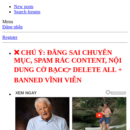
New posts
Search forums
Menu
Đăng nhập
Register
❌ CHÚ Ý: ĐĂNG SAI CHUYÊN
MỤC, SPAM RÁC CONTENT, NỘI
DUNG CỜ BẠC👉 DELETE ALL +
BANNED VĨNH VIỄN