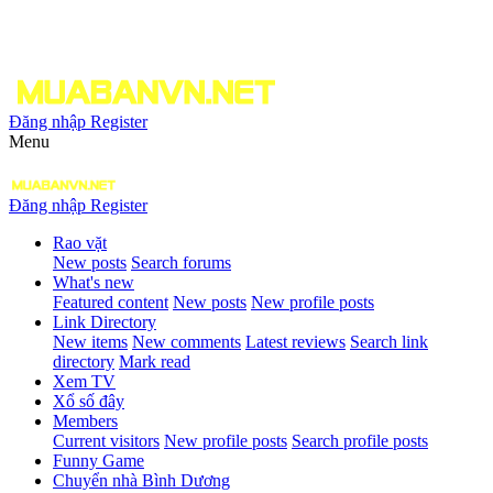
Đăng nhập
Register
Menu
Đăng nhập
Register
Rao vặt
New posts
Search forums
What's new
Featured content
New posts
New profile posts
Link Directory
New items
New comments
Latest reviews
Search link
directory
Mark read
Xem TV
Xổ số đây
Members
Current visitors
New profile posts
Search profile posts
Funny Game
Chuyển nhà Bình Dương