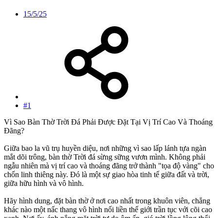
15/5/25
#1
Vì Sao Bàn Thờ Trời Đá Phải Được Đặt Tại Vị Trí Cao Và Thoáng
Đãng?
Giữa bao la vũ trụ huyền diệu, nơi những vì sao lấp lánh tựa ngàn
mắt dõi trông, bàn thờ Trời đá sừng sững vươn mình. Không phải
ngẫu nhiên mà vị trí cao và thoáng đãng trở thành "tọa độ vàng" cho
chốn linh thiêng này. Đó là một sự giao hòa tinh tế giữa đất và trời,
giữa hữu hình và vô hình.
Hãy hình dung, đặt bàn thờ ở nơi cao nhất trong khuôn viên, chẳng
khác nào một nấc thang vô hình nối liền thế giới trần tục với cõi cao