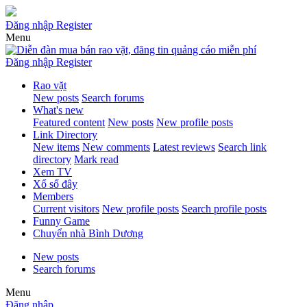
Đăng nhập
Register
Menu
Đăng nhập
Register
Rao vặt
New posts
Search forums
What's new
Featured content
New posts
New profile posts
Link Directory
New items
New comments
Latest reviews
Search link
directory
Mark read
Xem TV
Xổ số đây
Members
Current visitors
New profile posts
Search profile posts
Funny Game
Chuyển nhà Bình Dương
New posts
Search forums
Menu
Đăng nhập