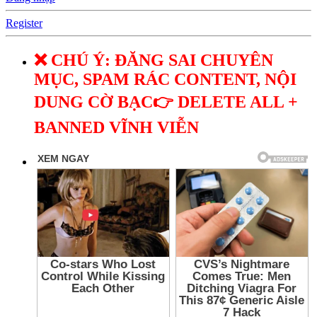
Register
❌ CHÚ Ý: ĐĂNG SAI CHUYÊN
MỤC, SPAM RÁC CONTENT, NỘI
DUNG CỜ BẠC👉 DELETE ALL +
BANNED VĨNH VIỄN