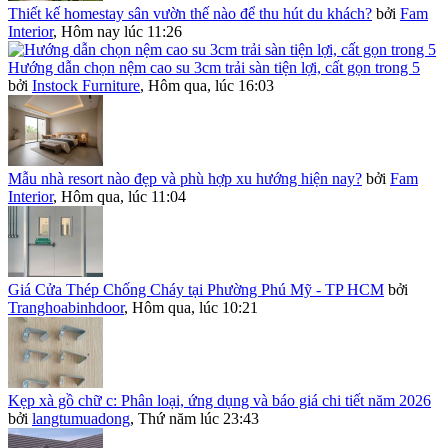
Thiết kế homestay sân vườn thế nào để thu hút du khách?
bởi
Fam
Interior
,
Hôm nay lúc 11:26
Hướng dẫn chọn nệm cao su 3cm trải sàn tiện lợi, cất gọn trong 5
bởi
Instock Furniture
,
Hôm qua, lúc 16:03
Mẫu nhà resort nào đẹp và phù hợp xu hướng hiện nay?
bởi
Fam
Interior
,
Hôm qua, lúc 11:04
Giá Cửa Thép Chống Cháy tại Phường Phú Mỹ - TP HCM
bởi
Tranghoabinhdoor
,
Hôm qua, lúc 10:21
Kẹp xà gồ chữ c: Phân loại, ứng dụng và báo giá chi tiết năm 2026
bởi
langtumuadong
,
Thứ năm lúc 23:43