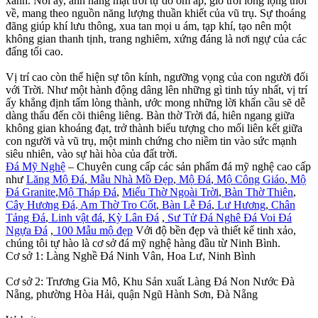
xanh. Nơi ấy, ánh nắng mặt trời tự do ôm ấp, gió trời lồng lộng thổi
về, mang theo nguồn năng lượng thuần khiết của vũ trụ. Sự thoáng
đãng giúp khí lưu thông, xua tan mọi u ám, tạp khí, tạo nên một
không gian thanh tịnh, trang nghiêm, xứng đáng là nơi ngự của các
đấng tối cao.
Vị trí cao còn thể hiện sự tôn kính, ngưỡng vọng của con người đối
với Trời. Như một hành động dâng lên những gì tinh túy nhất, vị trí
ấy khẳng định tấm lòng thành, ước mong những lời khẩn cầu sẽ dễ
dàng thấu đến cõi thiêng liêng. Bàn thờ Trời đá, hiên ngang giữa
không gian khoáng đạt, trở thành biểu tượng cho mối liên kết giữa
con người và vũ trụ, một minh chứng cho niềm tin vào sức mạnh
siêu nhiên, vào sự hài hòa của đất trời.
Đá Mỹ Nghệ
– Chuyên cung cấp các sản phẩm đá mỹ nghệ cao cấp
như
Lăng Mộ Đá
,
Mẫu Nhà Mồ Đẹp
,
Mộ Đá
,
Mộ Công Giáo
,
Mộ
Đá Granite
,
Mộ Tháp Đá
,
Miếu Thờ Ngoài Trời
,
Bàn Thờ Thiên
,
Cây Hương Đá
.
Am Thờ Tro Cốt
,
Bàn Lễ Đá
,
Lư Hương
,
Chân
Tảng Đá
,
Linh vật đá
,
Kỳ Lân Đá
,
Sư Tử Đá
Nghê Đá
Voi Đá
Ngựa Đá
,
100 Mẫu mộ đẹp
Với độ bền đẹp và thiết kế tinh xảo,
chúng tôi tự hào là cơ sở đá mỹ nghệ hàng đầu từ Ninh Bình.
Cơ sở 1: Làng Nghề Đá Ninh Vân, Hoa Lư, Ninh Bình
Cơ sở 2: Trương Gia Mô, Khu Sản xuất Làng Đá Non Nước Đà
Nẵng, phường Hòa Hải, quận Ngũ Hành Sơn, Đà Nẵng