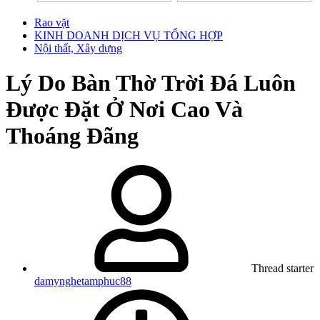
Rao vặt
KINH DOANH DỊCH VỤ TỔNG HỢP
Nội thất, Xây dựng
Lý Do Bàn Thờ Trời Đá Luôn
Được Đặt Ở Nơi Cao Và
Thoáng Đãng
Thread starter
damynghetamphuc88