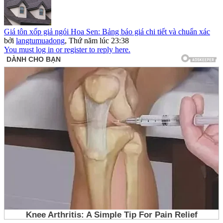
Giá tôn xốp giả ngói Hoa Sen: Bảng báo giá chi tiết và chuẩn xác
bởi
langtumuadong
,
Thứ năm lúc 23:38
You must log in or register to reply here.