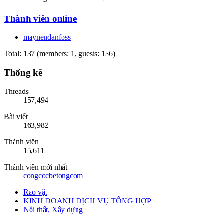
Thành viên online
maynendanfoss
Total: 137 (members: 1, guests: 136)
Thống kê
Threads
157,494
Bài viết
163,982
Thành viên
15,611
Thành viên mới nhất
congcocbetongcom
Rao vặt
KINH DOANH DỊCH VỤ TỔNG HỢP
Nội thất, Xây dựng