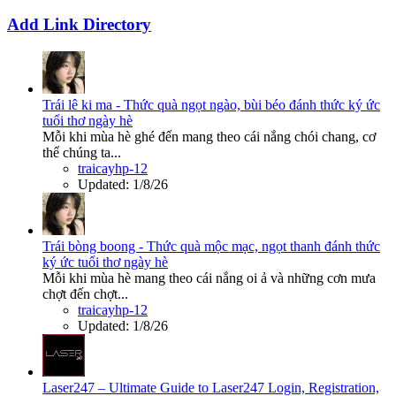
Add Link Directory
Trái lê ki ma - Thức quà ngọt ngào, bùi béo đánh thức ký ức
tuổi thơ ngày hè
Mỗi khi mùa hè ghé đến mang theo cái nắng chói chang, cơ
thể chúng ta...
traicayhp-12
Updated:
1/8/26
Trái bòng boong - Thức quà mộc mạc, ngọt thanh đánh thức
ký ức tuổi thơ ngày hè
Mỗi khi mùa hè mang theo cái nắng oi ả và những cơn mưa
chợt đến chợt...
traicayhp-12
Updated:
1/8/26
Laser247 – Ultimate Guide to Laser247 Login, Registration,