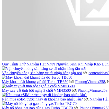
Quy Trình Thử Nghiệm Hạt Nhựa Nguyên Sinh Khi Nhập Kho Đún
Vận chuyển nông sản bằng xe tải nhận hàng tận nơi
bởi
contentideas
Máy khoan đất khung giá đỡ Turbo TB650
bởi
PhuongVinmax258
,
H
Máy xay vắt tinh bột nghệ 3 chổi VMN3500
bởi
PhuongVinmax258
Nên mua eSIM trước ngày đi khoảng bao nhiêu lâu?
bởi
Nghiêm Hà 
Máy nổ bỏng hạt gạo dùng gas Turbo TBG70
bởi
PhuongVinmax25