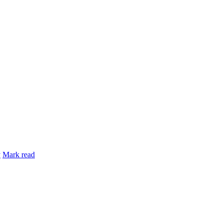
y
Mark read