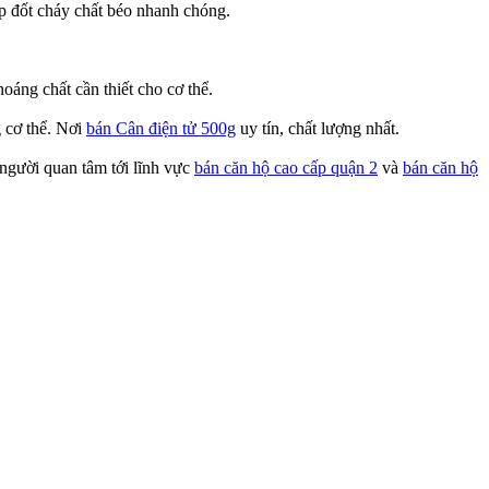
úp đốt cháy chất béo nhanh chóng.
oáng chất cần thiết cho cơ thể.
g cơ thể. Nơi
bán Cân điện tử 500g
uy tín, chất lượng nhất.
 người quan tâm tới lĩnh vực
bán căn hộ cao cấp quận 2
và
bán căn hộ