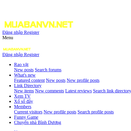
Đăng nhập
Register
Menu
Đăng nhập
Register
Rao vặt
New posts
Search forums
What's new
Featured content
New posts
New profile posts
Link Directory
New items
New comments
Latest reviews
Search link director
Xem TV
Xổ số đây
Members
Current visitors
New profile posts
Search profile posts
Funny Game
Chuyển nhà Bình Dương