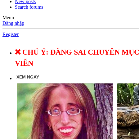
New posts
Search forums
Menu
Đăng nhập
Register
❌ CHÚ Ý: ĐĂNG SAI CHUYÊN MỤC
VIỄN