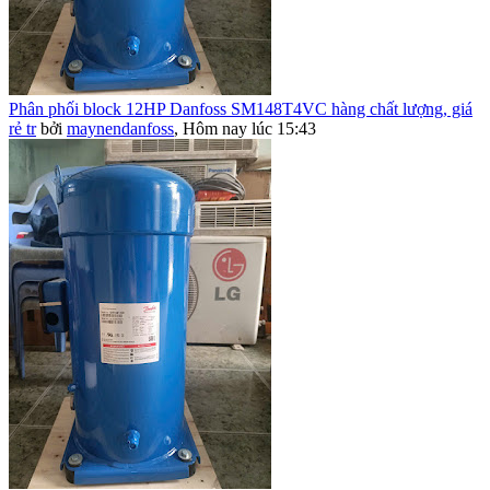
Phân phối block 12HP Danfoss SM148T4VC hàng chất lượng, giá
rẻ tr
bởi
maynendanfoss
,
Hôm nay lúc 15:43