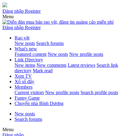
Đăng nhập
Register
Menu
Đăng nhập
Register
Rao vặt
New posts
Search forums
What's new
Featured content
New posts
New profile posts
Link Directory
New items
New comments
Latest reviews
Search link
directory
Mark read
Xem TV
Xổ số đây
Members
Current visitors
New profile posts
Search profile posts
Funny Game
Chuyển nhà Bình Dương
New posts
Search forums
Menu
Đăng nhập