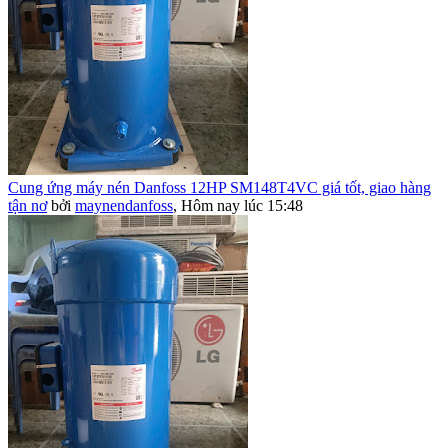
Cung ứng máy nén Danfoss 12HP SM148T4VC giá tốt, giao hàng
tận nơ
bởi
maynendanfoss
,
Hôm nay lúc 15:48