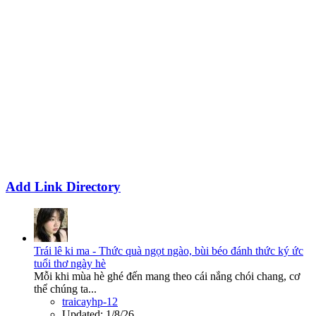
Add Link Directory
Trái lê ki ma - Thức quà ngọt ngào, bùi béo đánh thức ký ức
tuổi thơ ngày hè
Mỗi khi mùa hè ghé đến mang theo cái nắng chói chang, cơ
thể chúng ta...
traicayhp-12
Updated:
1/8/26