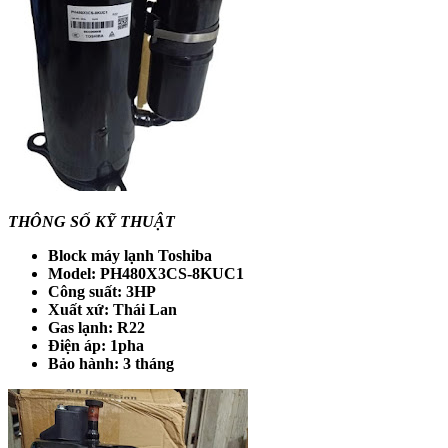
THÔNG SỐ KỸ THUẬT
Block máy lạnh Toshiba
Model: PH480X3CS-8KUC1
Công suất: 3HP
Xuất xứ: Thái Lan
Gas lạnh: R22
Điện áp: 1pha
Bảo hành: 3 tháng