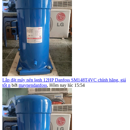
Lắp đặt máy nén lạnh 12HP Danfoss SM148T4VC chính hãng, giá
tốt n
bởi
maynendanfoss
,
Hôm nay lúc 15:54