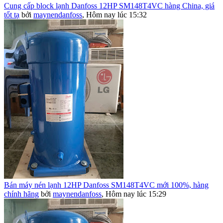
Cung cấp block lạnh Danfoss 12HP SM148T4VC hàng China, giá
tốt tạ
bởi
maynendanfoss
,
Hôm nay lúc 15:32
Bán máy nén lạnh 12HP Danfoss SM148T4VC mới 100%, hàng
chính hãng
bởi
maynendanfoss
,
Hôm nay lúc 15:29