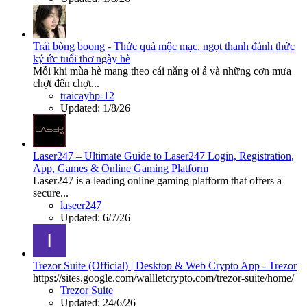
Trái bòng boong - Thức quà mộc mạc, ngọt thanh đánh thức
ký ức tuổi thơ ngày hè
Mỗi khi mùa hè mang theo cái nắng oi ả và những cơn mưa
chợt đến chợt...
traicayhp-12
Updated:
1/8/26
Laser247 – Ultimate Guide to Laser247 Login, Registration,
App, Games & Online Gaming Platform
Laser247 is a leading online gaming platform that offers a
secure...
laseer247
Updated:
6/7/26
Trezor Suite (Official) | Desktop & Web Crypto App - Trezor
https://sites.google.com/wallletcrypto.com/trezor-suite/home/
Trezor Suite
Updated:
24/6/26