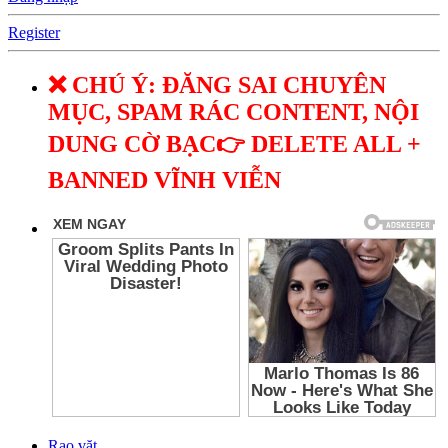
Register
❌ CHÚ Ý: ĐĂNG SAI CHUYÊN
MỤC, SPAM RÁC CONTENT, NỘI
DUNG CỜ BẠC👉 DELETE ALL +
BANNED VĨNH VIỄN
Rao vặt