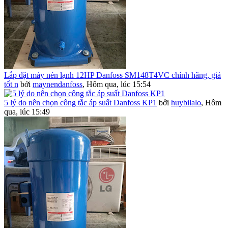
Lắp đặt máy nén lạnh 12HP Danfoss SM148T4VC chính hãng, giá
tốt n
bởi
maynendanfoss
,
Hôm qua, lúc 15:54
5 lý do nên chọn công tắc áp suất Danfoss KP1
bởi
huybilalo
,
Hôm
qua, lúc 15:49