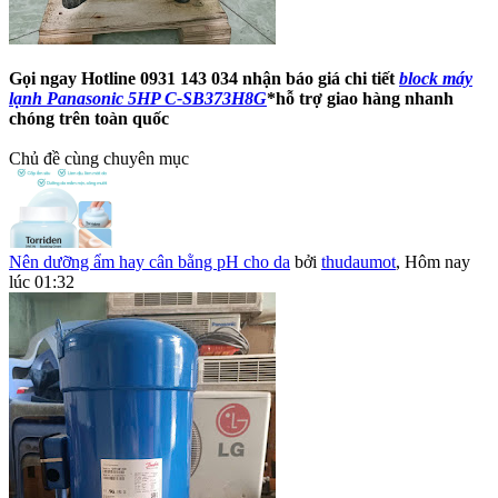
Gọi ngay Hotline 0931 143 034 nhận báo giá chi tiết
block máy
lạnh Panasonic 5HP C-SB373H8G
*hỗ trợ giao hàng nhanh
chóng trên toàn quốc
Chủ đề cùng chuyên mục
Nên dưỡng ẩm hay cân bằng pH cho da
bởi
thudaumot
,
Hôm nay
lúc 01:32