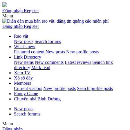
Đăng nhập
Register
Menu
Đăng nhập
Register
Rao vặt
New posts
Search forums
What's new
Featured content
New posts
New profile posts
Link Directory
New items
New comments
Latest reviews
Search link
directory
Mark read
Xem TV
Xổ số đây
Members
Current visitors
New profile posts
Search profile posts
Funny Game
Chuyển nhà Bình Dương
New posts
Search forums
Menu
Đăng nhập