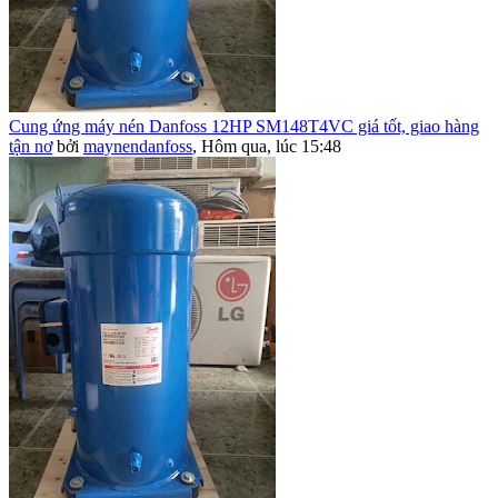
Cung ứng máy nén Danfoss 12HP SM148T4VC giá tốt, giao hàng
tận nơ
bởi
maynendanfoss
,
Hôm qua, lúc 15:48