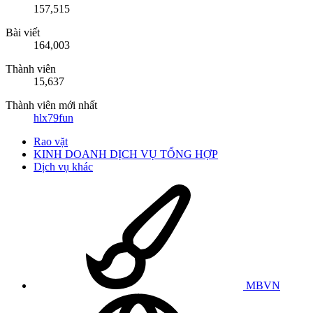
157,515
Bài viết
164,003
Thành viên
15,637
Thành viên mới nhất
hlx79fun
Rao vặt
KINH DOANH DỊCH VỤ TỔNG HỢP
Dịch vụ khác
MBVN