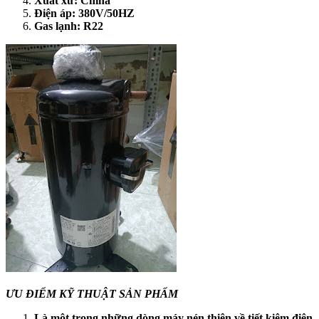
Xuất xứ: China
Điện áp: 380V/50HZ
Gas lạnh: R22
ƯU ĐIỂM KỸ THUẬT SẢN PHẨM
Là một trong những dòng máy nén thiên về tiết kiệm điện