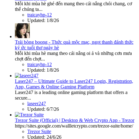
Mỗi khi mùa hè ghé đến mang theo cái nắng chói chang, cơ
thể chúng ta...
traicayhp-12
Updated:
1/8/26
Trái bòng boong - Thức quà mộc mạc, ngọt thanh đánh thức
ký ức tuổi thơ ngày hè
Mỗi khi mùa hè mang theo cái nắng oi ả và những cơn mưa
chợt đến chợt...
traicayhp-12
Updated:
1/8/26
Laser247 – Ultimate Guide to Laser247 Login, Registration,
App, Games & Online Gaming Platform
Laser247 is a leading online gaming platform that offers a
secure...
laseer247
Updated:
6/7/26
Trezor Suite (Official) | Desktop & Web Crypto App - Trezor
https://sites.google.com/wallletcrypto.com/trezor-suite/home/
Trezor Suite
Updated:
24/6/26