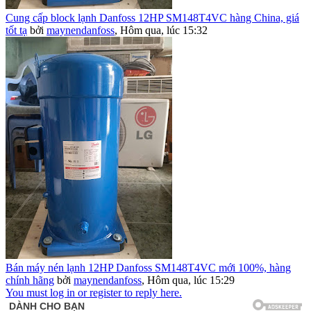
Cung cấp block lạnh Danfoss 12HP SM148T4VC hàng China, giá
tốt tạ
bởi
maynendanfoss
,
Hôm qua, lúc 15:32
Bán máy nén lạnh 12HP Danfoss SM148T4VC mới 100%, hàng
chính hãng
bởi
maynendanfoss
,
Hôm qua, lúc 15:29
You must log in or register to reply here.