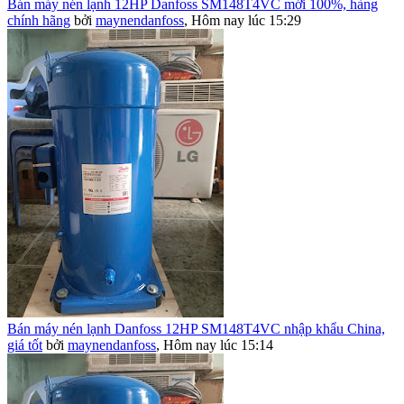
Bán máy nén lạnh 12HP Danfoss SM148T4VC mới 100%, hàng
chính hãng
bởi
maynendanfoss
,
Hôm nay lúc 15:29
Bán máy nén lạnh Danfoss 12HP SM148T4VC nhập khẩu China,
giá tốt
bởi
maynendanfoss
,
Hôm nay lúc 15:14