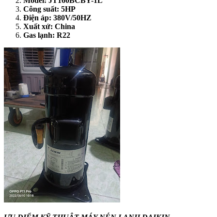
Model: JT160BCBY-1L
Công suất: 5HP
Điện áp: 380V/50HZ
Xuất xứ: China
Gas lạnh: R22