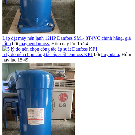
Lắp đặt máy nén lạnh 12HP Danfoss SM148T4VC chính hãng, giá
tốt n
bởi
maynendanfoss
,
Hôm nay lúc 15:54
5 lý do nên chọn công tắc áp suất Danfoss KP1
bởi
huybilalo
,
Hôm
nay lúc 15:49