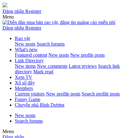
Đăng nhập
Register
Menu
Đăng nhập
Register
Rao vặt
New posts
Search forums
What's new
Featured content
New posts
New profile posts
Link Directory
New items
New comments
Latest reviews
Search link
directory
Mark read
Xem TV
Xổ số đây
Members
Current visitors
New profile posts
Search profile posts
Funny Game
Chuyển nhà Bình Dương
New posts
Search forums
Menu
Đăng nhập