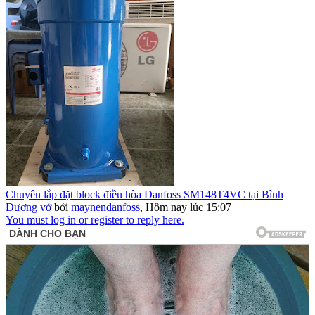
Chuyên lắp đặt block điều hòa Danfoss SM148T4VC tại Bình
Dương vớ
bởi
maynendanfoss
,
Hôm nay lúc 15:07
You must log in or register to reply here.