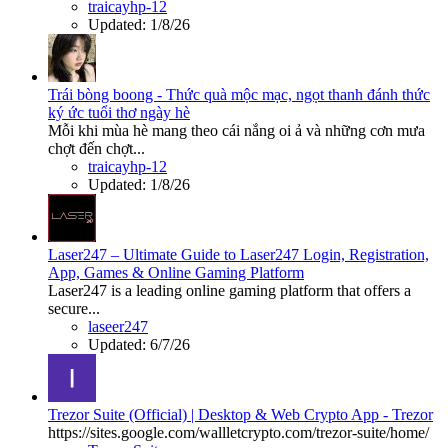
traicayhp-12
Updated:
1/8/26
Trái bòng boong - Thức quà mộc mạc, ngọt thanh đánh thức
ký ức tuổi thơ ngày hè
Mỗi khi mùa hè mang theo cái nắng oi ả và những cơn mưa
chợt đến chợt...
traicayhp-12
Updated:
1/8/26
Laser247 – Ultimate Guide to Laser247 Login, Registration,
App, Games & Online Gaming Platform
Laser247 is a leading online gaming platform that offers a
secure...
laseer247
Updated:
6/7/26
Trezor Suite (Official) | Desktop & Web Crypto App - Trezor
https://sites.google.com/wallletcrypto.com/trezor-suite/home/