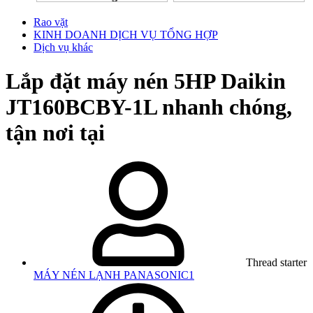
Rao vặt
KINH DOANH DỊCH VỤ TỔNG HỢP
Dịch vụ khác
Lắp đặt máy nén 5HP Daikin
JT160BCBY-1L nhanh chóng,
tận nơi tại
Thread starter
MÁY NÉN LẠNH PANASONIC1