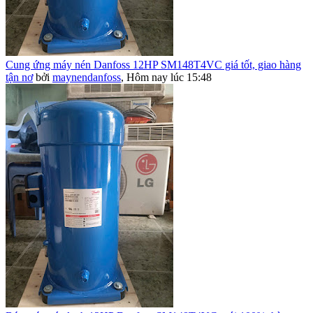
Cung ứng máy nén Danfoss 12HP SM148T4VC giá tốt, giao hàng
tận nơ
bởi
maynendanfoss
,
Hôm nay lúc 15:48