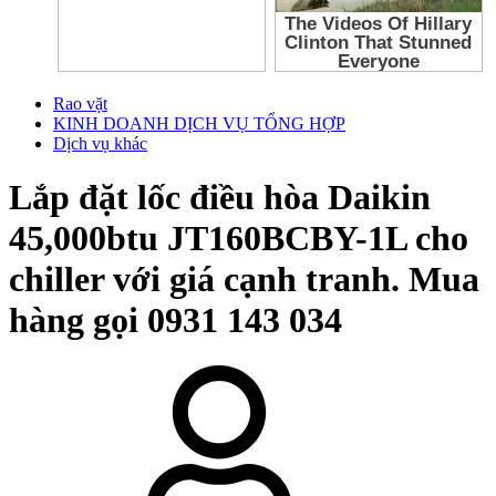
Rao vặt
KINH DOANH DỊCH VỤ TỔNG HỢP
Dịch vụ khác
Lắp đặt lốc điều hòa Daikin
45,000btu JT160BCBY-1L cho
chiller với giá cạnh tranh. Mua
hàng gọi 0931 143 034