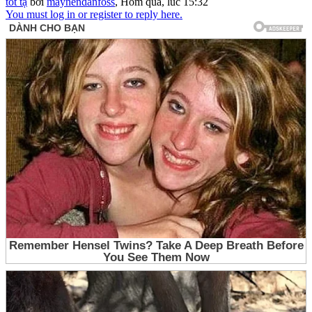
tốt tạ
bởi
maynendanfoss
,
Hôm qua, lúc 15:32
You must log in or register to reply here.