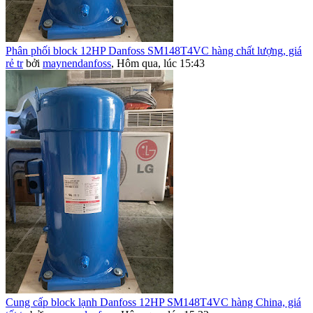
Phân phối block 12HP Danfoss SM148T4VC hàng chất lượng, giá
rẻ tr
bởi
maynendanfoss
,
Hôm qua, lúc 15:43
Cung cấp block lạnh Danfoss 12HP SM148T4VC hàng China, giá