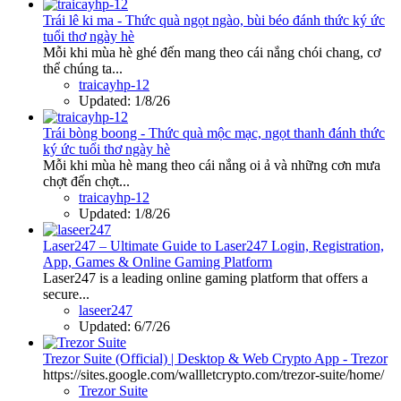
Trái lê ki ma - Thức quà ngọt ngào, bùi béo đánh thức ký ức
tuổi thơ ngày hè
Mỗi khi mùa hè ghé đến mang theo cái nắng chói chang, cơ
thể chúng ta...
traicayhp-12
Updated:
1/8/26
Trái bòng boong - Thức quà mộc mạc, ngọt thanh đánh thức
ký ức tuổi thơ ngày hè
Mỗi khi mùa hè mang theo cái nắng oi ả và những cơn mưa
chợt đến chợt...
traicayhp-12
Updated:
1/8/26
Laser247 – Ultimate Guide to Laser247 Login, Registration,
App, Games & Online Gaming Platform
Laser247 is a leading online gaming platform that offers a
secure...
laseer247
Updated:
6/7/26
Trezor Suite (Official) | Desktop & Web Crypto App - Trezor
https://sites.google.com/wallletcrypto.com/trezor-suite/home/
Trezor Suite