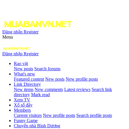
Đăng nhập
Register
Menu
Đăng nhập
Register
Rao vặt
New posts
Search forums
What's new
Featured content
New posts
New profile posts
Link Directory
New items
New comments
Latest reviews
Search link
directory
Mark read
Xem TV
Xổ số đây
Members
Current visitors
New profile posts
Search profile posts
Funny Game
Chuyển nhà Bình Dương