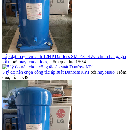
Lắp đặt máy nén lạnh 12HP Danfoss SM148T4VC chính hãng, giá
tốt n
bởi
maynendanfoss
,
Hôm qua, lúc 15:54
5 lý do nên chọn công tắc áp suất Danfoss KP1
bởi
huybilalo
,
Hôm
qua, lúc 15:49