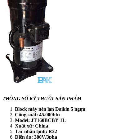
THÔNG SỐ KỸ THUẬT SẢN PHẨM
Block máy nén lạn Daikin 5 ngựa
Công suất: 45.000btu
Model: JT160BCBY-1L
Xuất xứ: China
Tác nhân lạnh: R22
Điện áp: 380V/3pha