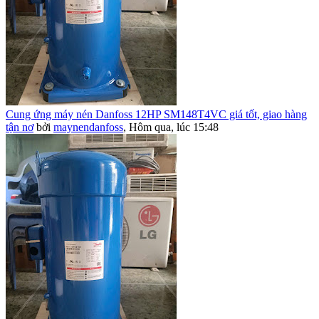
Cung ứng máy nén Danfoss 12HP SM148T4VC giá tốt, giao hàng
tận nơ
bởi
maynendanfoss
,
Hôm qua, lúc 15:48