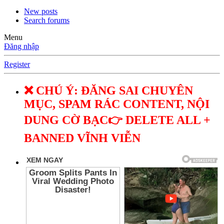
New posts
Search forums
Menu
Đăng nhập
Register
❌ CHÚ Ý: ĐĂNG SAI CHUYÊN
MỤC, SPAM RÁC CONTENT, NỘI
DUNG CỜ BẠC👉 DELETE ALL +
BANNED VĨNH VIỄN