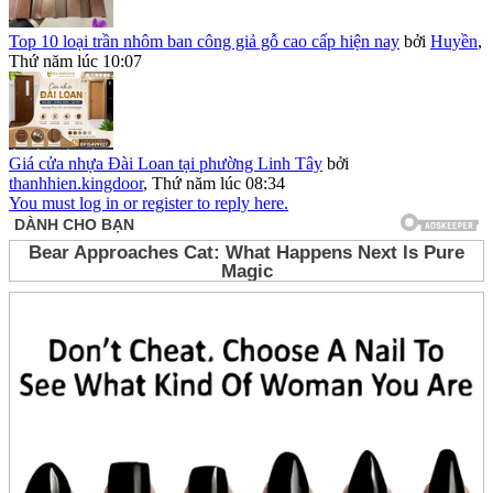
Top 10 loại trần nhôm ban công giả gỗ cao cấp hiện nay
bởi
Huyền
,
Thứ năm lúc 10:07
Giá cửa nhựa Đài Loan tại phường Linh Tây
bởi
thanhhien.kingdoor
,
Thứ năm lúc 08:34
You must log in or register to reply here.