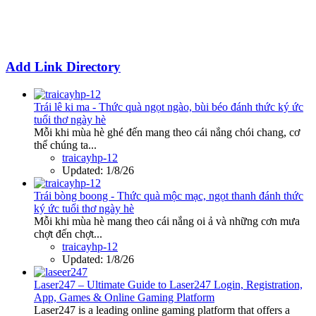
Add Link Directory
Trái lê ki ma - Thức quà ngọt ngào, bùi béo đánh thức ký ức
tuổi thơ ngày hè
Mỗi khi mùa hè ghé đến mang theo cái nắng chói chang, cơ
thể chúng ta...
traicayhp-12
Updated:
1/8/26
Trái bòng boong - Thức quà mộc mạc, ngọt thanh đánh thức
ký ức tuổi thơ ngày hè
Mỗi khi mùa hè mang theo cái nắng oi ả và những cơn mưa
chợt đến chợt...
traicayhp-12
Updated:
1/8/26
Laser247 – Ultimate Guide to Laser247 Login, Registration,
App, Games & Online Gaming Platform
Laser247 is a leading online gaming platform that offers a