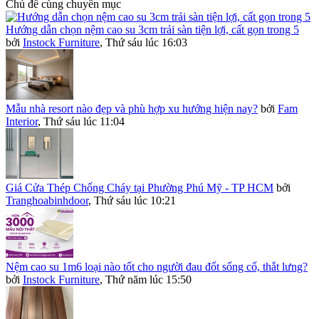
Chủ đề cùng chuyên mục
Hướng dẫn chọn nệm cao su 3cm trải sàn tiện lợi, cất gọn trong 5
bởi
Instock Furniture
,
Thứ sáu lúc 16:03
Mẫu nhà resort nào đẹp và phù hợp xu hướng hiện nay?
bởi
Fam
Interior
,
Thứ sáu lúc 11:04
Giá Cửa Thép Chống Cháy tại Phường Phú Mỹ - TP HCM
bởi
Tranghoabinhdoor
,
Thứ sáu lúc 10:21
Nệm cao su 1m6 loại nào tốt cho người đau đốt sống cổ, thắt lưng?
bởi
Instock Furniture
,
Thứ năm lúc 15:50