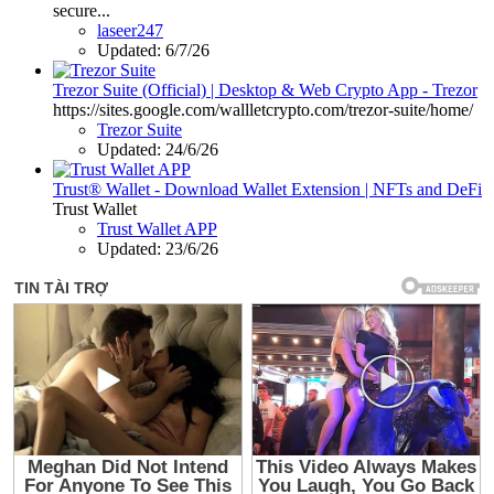
secure...
laseer247
Updated:
6/7/26
Trezor Suite (Official) | Desktop & Web Crypto App - Trezor
https://sites.google.com/wallletcrypto.com/trezor-suite/home/
Trezor Suite
Updated:
24/6/26
Trust® Wallet - Download Wallet Extension | NFTs and DeFi
Trust Wallet
Trust Wallet APP
Updated:
23/6/26