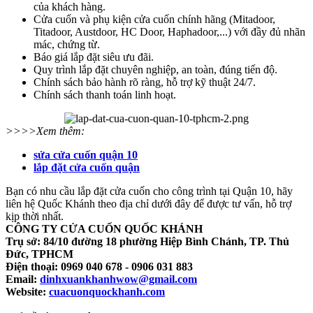
của khách hàng.
Cửa cuốn và phụ kiện cửa cuốn chính hãng (Mitadoor,
Titadoor, Austdoor, HC Door, Haphadoor,...) với đầy đủ nhãn
mác, chứng từ.
Báo giá lắp đặt siêu ưu đãi.
Quy trình lắp đặt chuyên nghiệp, an toàn, đúng tiến độ.
Chính sách bảo hành rõ ràng, hỗ trợ kỹ thuật 24/7.
Chính sách thanh toán linh hoạt.
>>>>Xem thêm:
sửa cửa cuốn quận 10
lắp đặt cửa cuốn quận
Bạn có nhu cầu lắp đặt cửa cuốn cho công trình tại Quận 10, hãy
liên hệ Quốc Khánh theo địa chỉ dưới đây để được tư vấn, hỗ trợ
kịp thời nhất.
CÔNG TY CỬA CUỐN QUỐC KHÁNH
Trụ sở: 84/10 đường 18 phường Hiệp Bình Chánh, TP. Thủ
Đức, TPHCM
Điện thoại: 0969 040 678 - 0906 031 883
Email:
dinhxuankhanhwow@gmail.com
Website:
cuacuonquockhanh.com