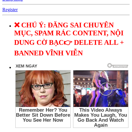
Register
❌ CHÚ Ý: ĐĂNG SAI CHUYÊN
MỤC, SPAM RÁC CONTENT, NỘI
DUNG CỜ BẠC👉 DELETE ALL +
BANNED VĨNH VIỄN