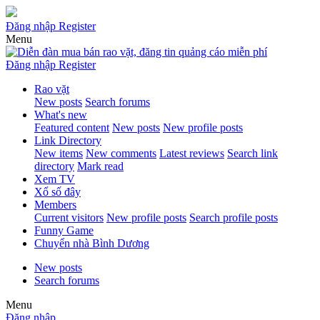
Đăng nhập
Register
Menu
Đăng nhập
Register
Rao vặt
New posts
Search forums
What's new
Featured content
New posts
New profile posts
Link Directory
New items
New comments
Latest reviews
Search link
directory
Mark read
Xem TV
Xổ số đây
Members
Current visitors
New profile posts
Search profile posts
Funny Game
Chuyển nhà Bình Dương
New posts
Search forums
Menu
Đăng nhập