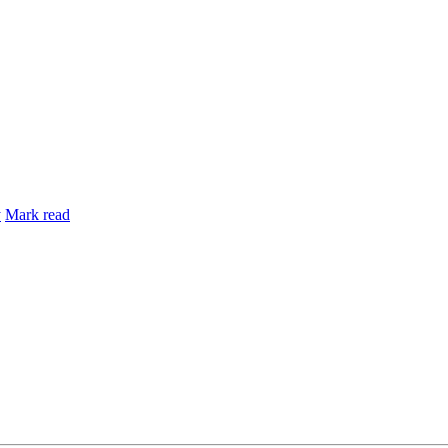
y
Mark read