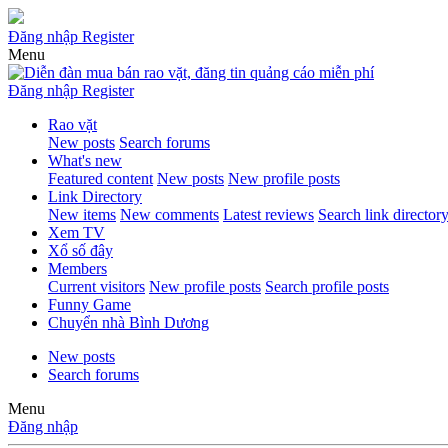
Đăng nhập
Register
Menu
Đăng nhập
Register
Rao vặt
New posts
Search forums
What's new
Featured content
New posts
New profile posts
Link Directory
New items
New comments
Latest reviews
Search link director
Xem TV
Xổ số đây
Members
Current visitors
New profile posts
Search profile posts
Funny Game
Chuyển nhà Bình Dương
New posts
Search forums
Menu
Đăng nhập