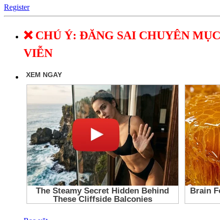
Register
❌ CHÚ Ý: ĐĂNG SAI CHUYÊN MỤC
VIỄN