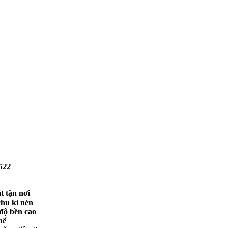
522
t tận nơi
chu kì nén
độ bền cao
hể