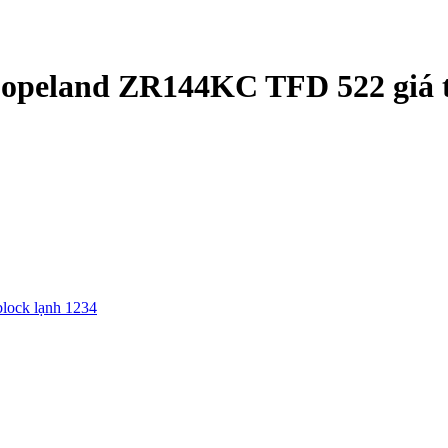
opeland ZR144KC TFD 522 giá t
block lạnh 1234