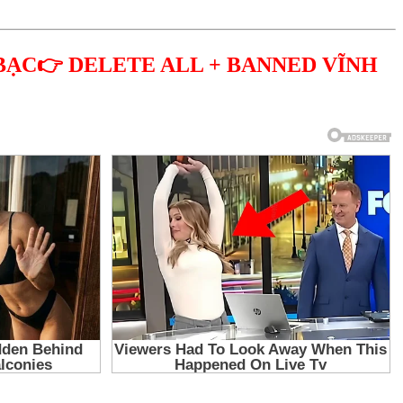
BẠC👉 DELETE ALL + BANNED VĨNH