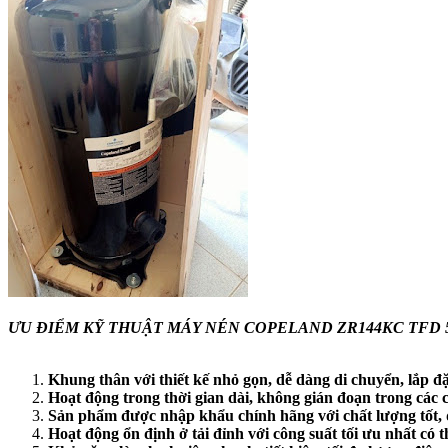
ƯU ĐIỂM KỸ THUẬT MÁY NÉN COPELAND ZR144KC TFD 
Khung thân với thiết kế nhỏ gọn, dễ dàng di chuyển, lắp đặ
Hoạt động trong thời gian dài, không gián đoạn trong các 
Sản phẩm được nhập khẩu chính hãng với chất lượng tốt, 
Hoạt động ổn định ở tải đỉnh với công suất tối ưu nhất có t