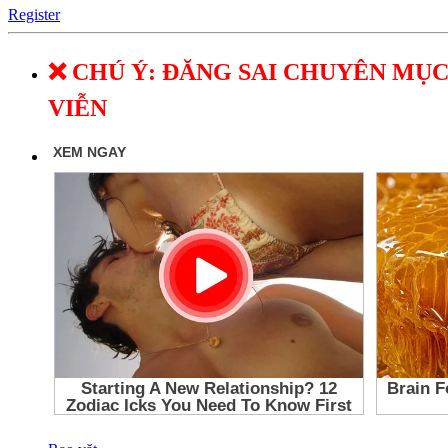
Register
❌ CHÚ Ý: ĐĂNG SAI CHUYÊN MỤC
VIỄN