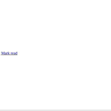
y
Mark read