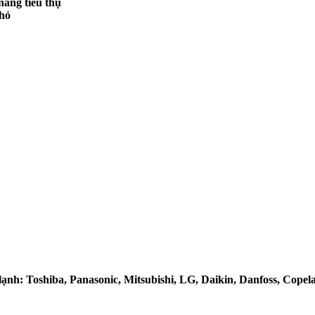
năng tiêu thụ
nhỏ
h: Toshiba, Panasonic, Mitsubishi, LG, Daikin, Danfoss, Copeland,