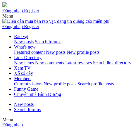
Đăng nhập
Register
Menu
Đăng nhập
Register
Rao vặt
New posts
Search forums
What's new
Featured content
New posts
New profile posts
Link Directory
New items
New comments
Latest reviews
Search link director
Xem TV
Xổ số đây
Members
Current visitors
New profile posts
Search profile posts
Funny Game
Chuyển nhà Bình Dương
New posts
Search forums
Menu
Đăng nhập