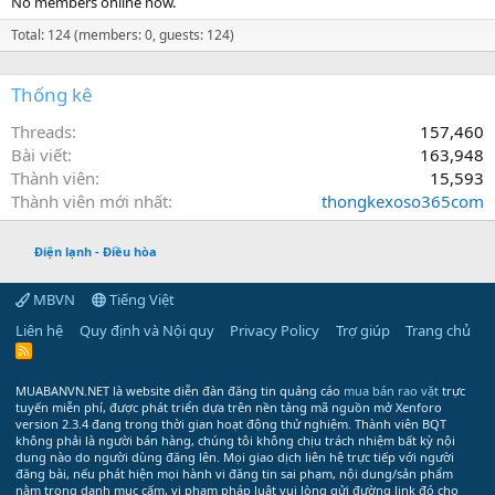
No members online now.
Total: 124 (members: 0, guests: 124)
Thống kê
Threads
157,460
Bài viết
163,948
Thành viên
15,593
Thành viên mới nhất
thongkexoso365com
Điện lạnh - Điều hòa
MBVN
Tiếng Việt
Liên hệ
Quy định và Nội quy
Privacy Policy
Trợ giúp
Trang chủ
R
S
S
MUABANVN.NET là website diễn đàn đăng tin quảng cáo
mua bán rao vặt
trực
tuyến miễn phí, được phát triển dựa trên nền tảng mã nguồn mở Xenforo
version 2.3.4 đang trong thời gian hoạt động thử nghiệm. Thành viên BQT
không phải là người bán hàng, chúng tôi không chịu trách nhiệm bất kỳ nội
dung nào do người dùng đăng lên. Mọi giao dịch liên hệ trực tiếp với người
đăng bài, nếu phát hiện mọi hành vi đăng tin sai phạm, nội dung/sản phẩm
nằm trong danh mục cấm, vi phạm pháp luật vui lòng gửi đường link đó cho