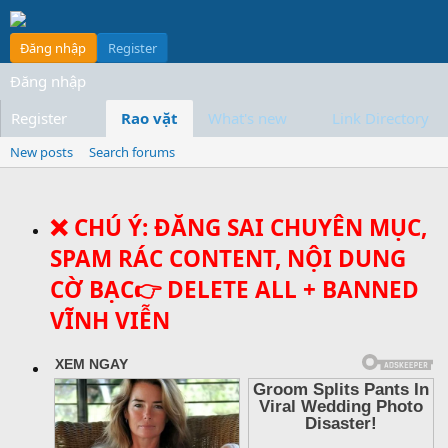
Đăng nhập
Register
Đăng nhập
Register
Rao vặt
What's new
Link Directory
New posts
Search forums
❌ CHÚ Ý: ĐĂNG SAI CHUYÊN MỤC,
SPAM RÁC CONTENT, NỘI DUNG
CỜ BẠC👉 DELETE ALL + BANNED
VĨNH VIỄN