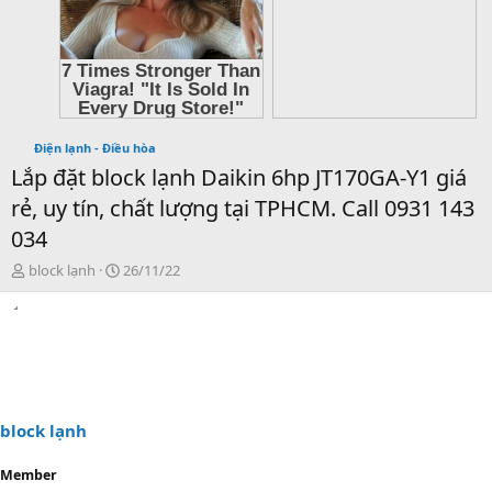
Điện lạnh - Điều hòa
Lắp đặt block lạnh Daikin 6hp JT170GA-Y1 giá
rẻ, uy tín, chất lượng tại TPHCM. Call 0931 143
034
T
N
block lạnh
26/11/22
h
g
r
à
e
y
a
g
d
ử
s
i
t
a
block lạnh
r
t
Member
e