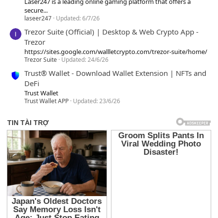
Laser247 is a leading online gaming platform that offers a
secure...
laseer247
Updated:
6/7/26
Trezor Suite (Official) | Desktop & Web Crypto App -
Trezor
https://sites.google.com/wallletcrypto.com/trezor-suite/home/
Trezor Suite
Updated:
24/6/26
Trust® Wallet - Download Wallet Extension | NFTs and
DeFi
Trust Wallet
Trust Wallet APP
Updated:
23/6/26