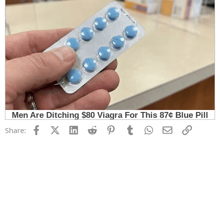
Facebook
X (Twitter)
LinkedIn
Reddit
Pinterest
Tumblr
WhatsApp
Email
Link
Share: