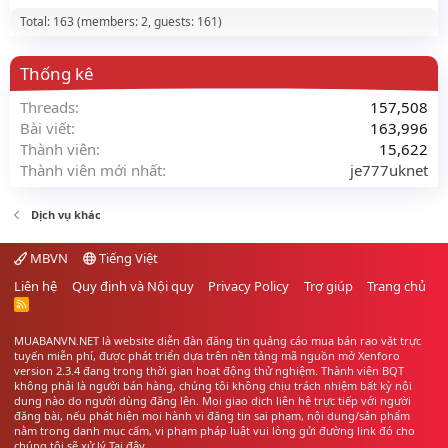
Total: 163 (members: 2, guests: 161)
Thống kê
Threads
157,508
Bài viết
163,996
Thành viên
15,622
Thành viên mới nhất
je777uknet
Dịch vụ khác
MBVN
Tiếng Việt
Liên hệ
Quy định và Nội quy
Privacy Policy
Trợ giúp
Trang chủ
R
S
S
MUABANVN.NET là website diễn đàn đăng tin quảng cáo
mua bán rao vặt
trực
tuyến miễn phí, được phát triển dựa trên nền tảng mã nguồn mở Xenforo
version 2.3.4 đang trong thời gian hoạt động thử nghiệm. Thành viên BQT
không phải là người bán hàng, chúng tôi không chịu trách nhiệm bất kỳ nội
dung nào do người dùng đăng lên. Mọi giao dịch liên hệ trực tiếp với người
đăng bài, nếu phát hiện mọi hành vi đăng tin sai phạm, nội dung/sản phẩm
nằm trong danh mục cấm, vi phạm pháp luật vui lòng gửi đường link đó cho
chúng tôi sẽ xử lý
Tại đây