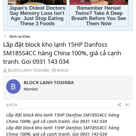
Dịch vụ khác
Lắp đặt block kho lạnh 15HP Danfoss
SM185S4CC hàng China 100%, giá cả cạnh
tranh. Goi 0931 143 034
T
N
BLOCK LẠNH TOSHIBA
4/4/24
h
g
r
à
BLOCK LẠNH TOSHIBA
e
y
Member
a
g
d
ử
s
i
4/4/24
#1
t
a
Lắp đặt block kho lạnh 15HP Danfoss SM185S4CC hàng
r
China 100%, giá cả cạnh tranh. Goi 0931 143 034
t
Lắp đặt block kho lạnh 15HP Danfoss SM185S4CC hàng
e
China 100%, giá cả cạnh tranh. Goi 0931 143 034
r