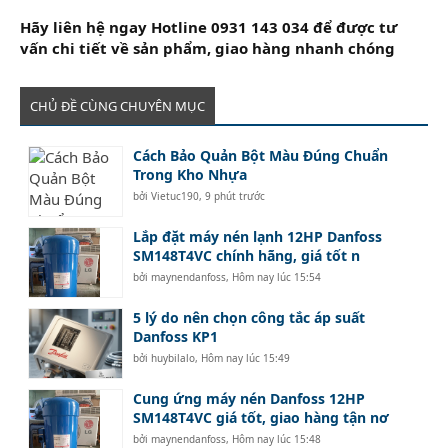
Hãy liên hệ ngay Hotline 0931 143 034 để được tư
vấn chi tiết về sản phẩm, giao hàng nhanh chóng
CHỦ ĐỀ CÙNG CHUYÊN MỤC
Cách Bảo Quản Bột Màu Đúng Chuẩn
Trong Kho Nhựa
bởi
Vietuc190
,
9 phút trước
Lắp đặt máy nén lạnh 12HP Danfoss
SM148T4VC chính hãng, giá tốt n
bởi
maynendanfoss
,
Hôm nay lúc 15:54
5 lý do nên chọn công tắc áp suất
Danfoss KP1
bởi
huybilalo
,
Hôm nay lúc 15:49
Cung ứng máy nén Danfoss 12HP
SM148T4VC giá tốt, giao hàng tận nơ
bởi
maynendanfoss
,
Hôm nay lúc 15:48