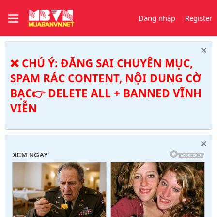
Đăng nhập
Register
❌ CHÚ Ý: ĐĂNG SAI CHUYÊN MỤC,
SPAM RÁC CONTENT, NỘI DUNG CỜ
BẠC👉 DELETE ALL + BANNED VĨNH
VIỄN