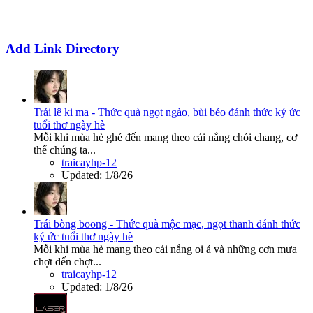
Add Link Directory
Trái lê ki ma - Thức quà ngọt ngào, bùi béo đánh thức ký ức
tuổi thơ ngày hè
Mỗi khi mùa hè ghé đến mang theo cái nắng chói chang, cơ
thể chúng ta...
traicayhp-12
Updated:
1/8/26
Trái bòng boong - Thức quà mộc mạc, ngọt thanh đánh thức
ký ức tuổi thơ ngày hè
Mỗi khi mùa hè mang theo cái nắng oi ả và những cơn mưa
chợt đến chợt...
traicayhp-12
Updated:
1/8/26