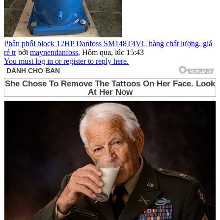
Phân phối block 12HP Danfoss SM148T4VC hàng chất lượng, giá
rẻ tr
bởi
maynendanfoss
,
Hôm qua, lúc 15:43
You must log in or register to reply here.