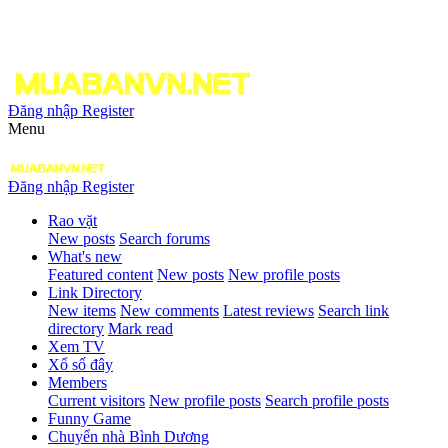
Đăng nhập
Register
Menu
Đăng nhập
Register
Rao vặt
New posts
Search forums
What's new
Featured content
New posts
New profile posts
Link Directory
New items
New comments
Latest reviews
Search link
directory
Mark read
Xem TV
Xổ số đây
Members
Current visitors
New profile posts
Search profile posts
Funny Game
Chuyển nhà Bình Dương