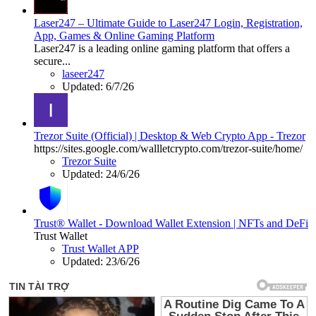
Laser247 – Ultimate Guide to Laser247 Login, Registration,
App, Games & Online Gaming Platform
Laser247 is a leading online gaming platform that offers a
secure...
laseer247
Updated:
6/7/26
Trezor Suite (Official) | Desktop & Web Crypto App - Trezor
https://sites.google.com/wallletcrypto.com/trezor-suite/home/
Trezor Suite
Updated:
24/6/26
Trust® Wallet - Download Wallet Extension | NFTs and DeFi
Trust Wallet
Trust Wallet APP
Updated:
23/6/26