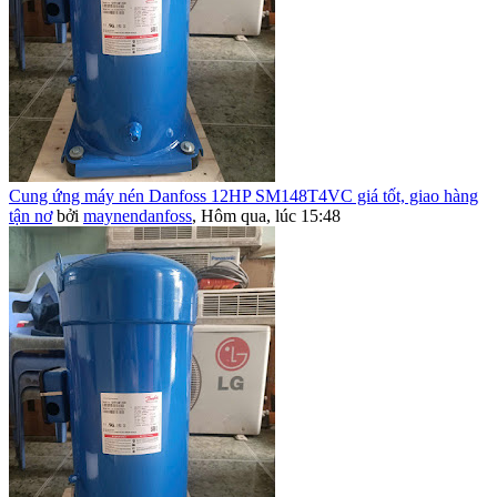
Cung ứng máy nén Danfoss 12HP SM148T4VC giá tốt, giao hàng
tận nơ
bởi
maynendanfoss
,
Hôm qua, lúc 15:48