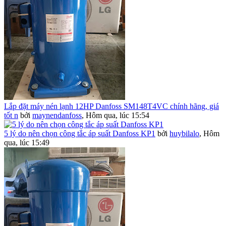
Lắp đặt máy nén lạnh 12HP Danfoss SM148T4VC chính hãng, giá
tốt n
bởi
maynendanfoss
,
Hôm qua, lúc 15:54
5 lý do nên chọn công tắc áp suất Danfoss KP1
bởi
huybilalo
,
Hôm
qua, lúc 15:49