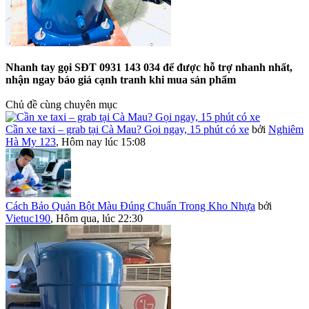
Nhanh tay gọi SĐT 0931 143 034 để được hỗ trợ nhanh nhất,
nhận ngay báo giá cạnh tranh khi mua sản phẩm
Chủ đề cùng chuyên mục
Cần xe taxi – grab tại Cà Mau? Gọi ngay, 15 phút có xe
bởi
Nghiêm
Hà My 123
,
Hôm nay lúc 15:08
Cách Bảo Quản Bột Màu Đúng Chuẩn Trong Kho Nhựa
bởi
Vietuc190
,
Hôm qua, lúc 22:30