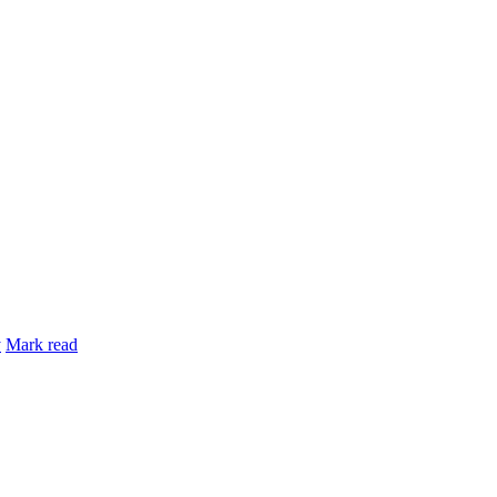
y
Mark read