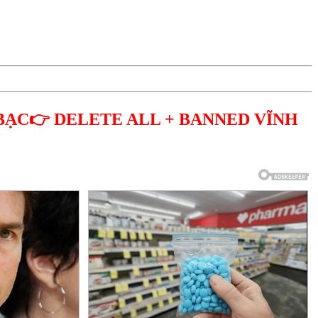
BẠC👉 DELETE ALL + BANNED VĨNH