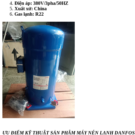
Điện áp: 380V/3pha/50HZ
Xuất xứ: China
Gas lạnh: R22
ƯU ĐIỂM KỸ THUẬT SẢN PHẪM MÁY NÉN LẠNH DANFOS