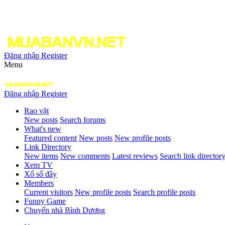
Đăng nhập
Register
Menu
Đăng nhập
Register
Rao vặt
New posts
Search forums
What's new
Featured content
New posts
New profile posts
Link Directory
New items
New comments
Latest reviews
Search link director
Xem TV
Xổ số đây
Members
Current visitors
New profile posts
Search profile posts
Funny Game
Chuyển nhà Bình Dương