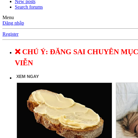
New posts
Search forums
Menu
Đăng nhập
Register
❌ CHÚ Ý: ĐĂNG SAI CHUYÊN MỤC
VIỄN