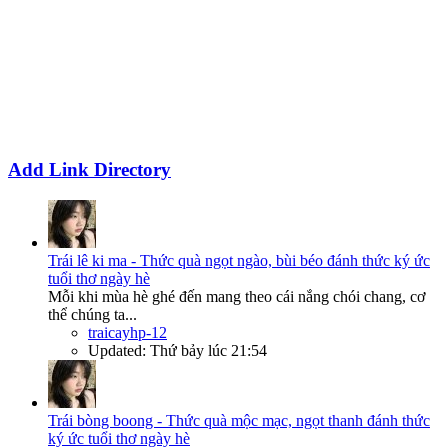
Add Link Directory
Trái lê ki ma - Thức quà ngọt ngào, bùi béo đánh thức ký ức
tuổi thơ ngày hè
Mỗi khi mùa hè ghé đến mang theo cái nắng chói chang, cơ
thể chúng ta...
traicayhp-12
Updated:
Thứ bảy lúc 21:54
Trái bòng boong - Thức quà mộc mạc, ngọt thanh đánh thức
ký ức tuổi thơ ngày hè