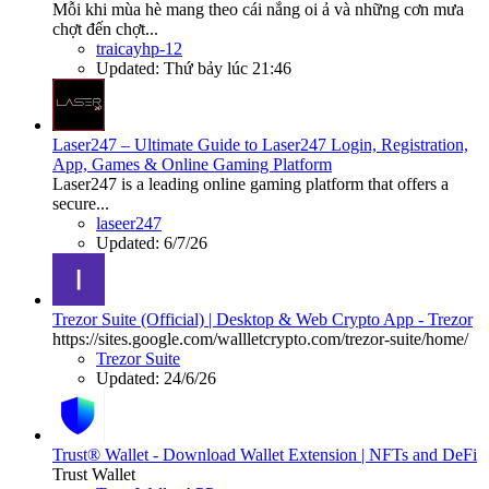
Mỗi khi mùa hè mang theo cái nắng oi ả và những cơn mưa
chợt đến chợt...
traicayhp-12
Updated:
Thứ bảy lúc 21:46
Laser247 – Ultimate Guide to Laser247 Login, Registration,
App, Games & Online Gaming Platform
Laser247 is a leading online gaming platform that offers a
secure...
laseer247
Updated:
6/7/26
Trezor Suite (Official) | Desktop & Web Crypto App - Trezor
https://sites.google.com/wallletcrypto.com/trezor-suite/home/
Trezor Suite
Updated:
24/6/26
Trust® Wallet - Download Wallet Extension | NFTs and DeFi
Trust Wallet