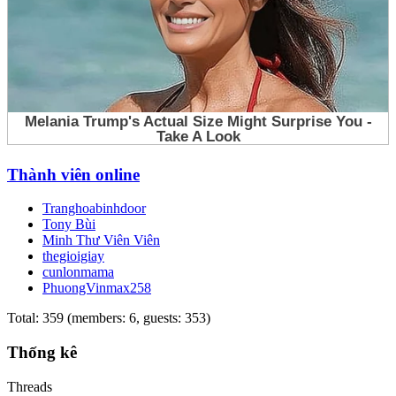
Thành viên online
Tranghoabinhdoor
Tony Bùi
Minh Thư Viên Viên
thegioigiay
cunlonmama
PhuongVinmax258
Total: 359 (members: 6, guests: 353)
Thống kê
Threads