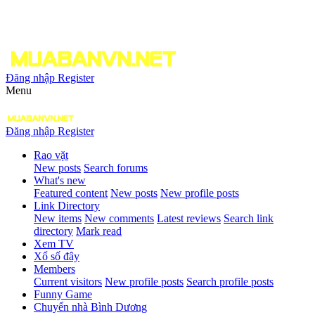
Đăng nhập
Register
Menu
Đăng nhập
Register
Rao vặt
New posts
Search forums
What's new
Featured content
New posts
New profile posts
Link Directory
New items
New comments
Latest reviews
Search link
directory
Mark read
Xem TV
Xổ số đây
Members
Current visitors
New profile posts
Search profile posts
Funny Game
Chuyển nhà Bình Dương