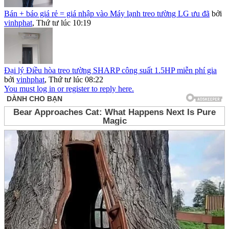
Bán + báo giá rẻ = giá nhập vào Máy lạnh treo tường LG ưu đã
bởi
vinhphat
,
Thứ tư lúc 10:19
Đại lý Điều hòa treo tường SHARP công suất 1.5HP miễn phí gia
bởi
vinhphat
,
Thứ tư lúc 08:22
You must log in or register to reply here.