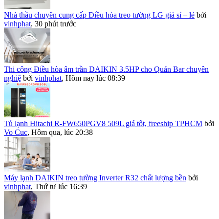
Nhà thầu chuyên cung cấp Điều hòa treo tường LG giá sỉ – lẻ
bởi
vinhphat
,
30 phút trước
Thi công Điều hòa âm trần DAIKIN 3.5HP cho Quán Bar chuyên
nghiệ
bởi
vinhphat
,
Hôm nay lúc 08:39
Tủ lạnh Hitachi R-FW650PGV8 509L giá tốt, freeship TPHCM
bởi
Vo Cuc
,
Hôm qua, lúc 20:38
Máy lạnh DAIKIN treo tường Inverter R32 chất lượng bền
bởi
vinhphat
,
Thứ tư lúc 16:39