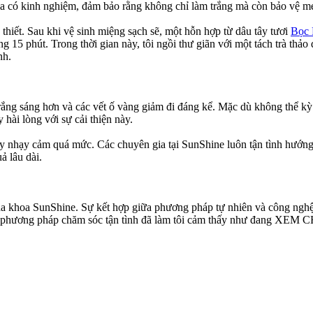
gia có kinh nghiệm, đảm bảo rằng không chỉ làm trắng mà còn bảo vệ m
thiết. Sau khi vệ sinh miệng sạch sẽ, một hỗn hợp từ dâu tây tươi
Bọc 
 15 phút. Trong thời gian này, tôi ngồi thư giãn với một tách trà th
nh.
tôi trắng sáng hơn và các vết ố vàng giảm đi đáng kể. Mặc dù không thể
hài lòng với sự cải thiện này.
hay nhạy cảm quá mức. Các chuyên gia tại SunShine luôn tận tình hướ
ả lâu dài.
 Nha khoa SunShine. Sự kết hợp giữa phương pháp tự nhiên và công nghệ
ại và phương pháp chăm sóc tận tình đã làm tôi cảm thấy như đang 