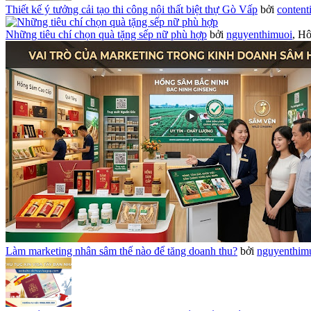
Thiết kế ý tưởng cải tạo thi công nội thất biệt thự Gò Vấp
bởi
content
Những tiêu chí chọn quà tặng sếp nữ phù hợp
bởi
nguyenthimuoi
,
Hô
Làm marketing nhân sâm thế nào để tăng doanh thu?
bởi
nguyenthim