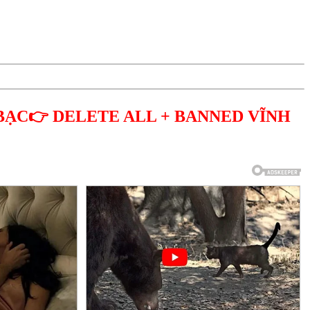
BẠC👉 DELETE ALL + BANNED VĨNH