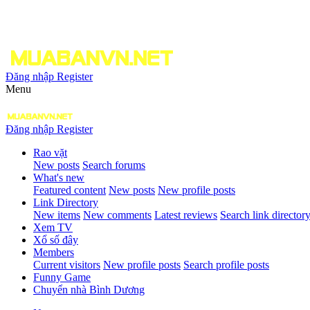
Đăng nhập
Register
Menu
Đăng nhập
Register
Rao vặt
New posts
Search forums
What's new
Featured content
New posts
New profile posts
Link Directory
New items
New comments
Latest reviews
Search link director
Xem TV
Xổ số đây
Members
Current visitors
New profile posts
Search profile posts
Funny Game
Chuyển nhà Bình Dương