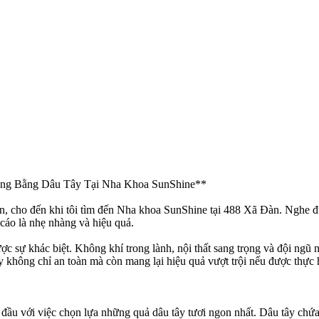
ăng Bằng Dâu Tây Tại Nha Khoa SunShine**
ớn, cho đến khi tôi tìm đến Nha khoa SunShine tại 488 Xã Đàn. Nghe đư
cáo là nhẹ nhàng và hiệu quả.
sự khác biệt. Không khí trong lành, nội thất sang trọng và đội ngũ nh
ây không chỉ an toàn mà còn mang lại hiệu quả vượt trội nếu được thực 
ầu với việc chọn lựa những quả dâu tây tươi ngon nhất. Dâu tây chứa e