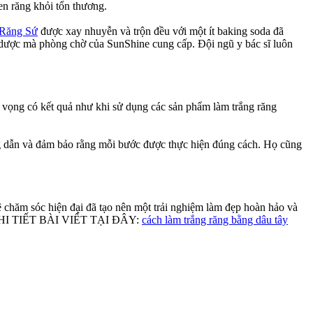
en răng khỏi tổn thương.
Răng Sứ
được xay nhuyễn và trộn đều với một ít baking soda đã
ảo dược mà phòng chờ của SunShine cung cấp. Đội ngũ y bác sĩ luôn
 kỳ vọng có kết quả như khi sử dụng các sản phẩm làm trắng răng
ng dẫn và đảm bảo rằng mỗi bước được thực hiện đúng cách. Họ cũng
 chăm sóc hiện đại đã tạo nên một trải nghiệm làm đẹp hoàn hảo và
XEM CHI TIẾT BÀI VIẾT TẠI ĐÂY:
cách làm trắng răng bằng dâu tây