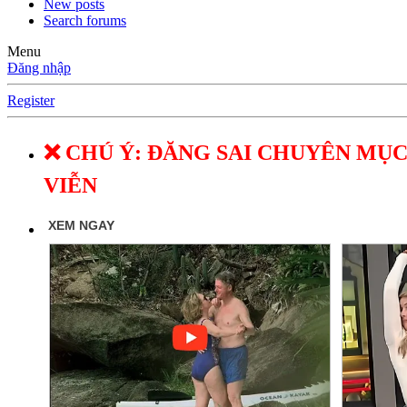
New posts
Search forums
Menu
Đăng nhập
Register
❌ CHÚ Ý: ĐĂNG SAI CHUYÊN MỤC
VIỄN