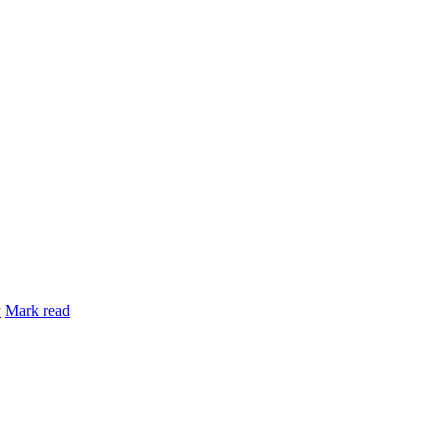
y
Mark read