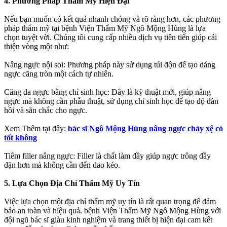
4. Phương Pháp Thẩm Mỹ Hiện Đại
Nếu bạn muốn có kết quả nhanh chóng và rõ ràng hơn, các phương
pháp thẩm mỹ tại bệnh Viện Thẩm Mỹ Ngô Mộng Hùng là lựa
chọn tuyệt vời. Chúng tôi cung cấp nhiều dịch vụ tiên tiến giúp cải
thiện vòng một như:
Nâng ngực nội soi: Phương pháp này sử dụng túi độn để tạo dáng
ngực căng tròn một cách tự nhiên.
Căng da ngực bằng chỉ sinh học: Đây là kỹ thuật mới, giúp nâng
ngực mà không cần phẫu thuật, sử dụng chỉ sinh học để tạo độ đàn
hồi và săn chắc cho ngực.
Xem Thêm tại đây:
bác sĩ Ngô Mộng Hùng nâng ngực chảy xệ có
tốt không
Tiêm filler nâng ngực: Filler là chất làm đầy giúp ngực trông đầy
đặn hơn mà không cần đến dao kéo.
5. Lựa Chọn Địa Chỉ Thẩm Mỹ Uy Tín
Việc lựa chọn một địa chỉ thẩm mỹ uy tín là rất quan trọng để đảm
bảo an toàn và hiệu quả. bệnh Viện Thẩm Mỹ Ngô Mộng Hùng với
đội ngũ bác sĩ giàu kinh nghiệm và trang thiết bị hiện đại cam kết