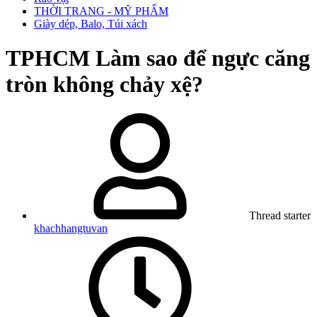
THỜI TRANG - MỸ PHẨM
Giày dép, Balo, Túi xách
TPHCM
Làm sao để ngực căng
tròn không chảy xệ?
Thread starter
khachhangtuvan