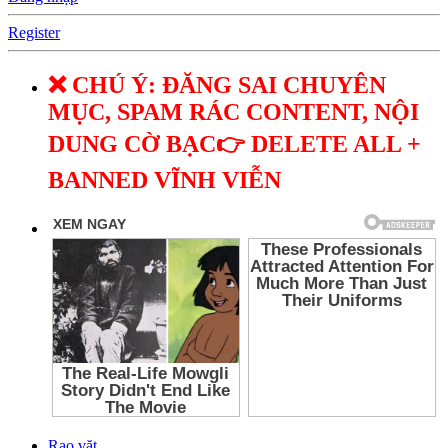
Register
❌ CHÚ Ý: ĐĂNG SAI CHUYÊN
MỤC, SPAM RÁC CONTENT, NỘI
DUNG CỜ BẠC👉 DELETE ALL +
BANNED VĨNH VIỄN
Rao vặt