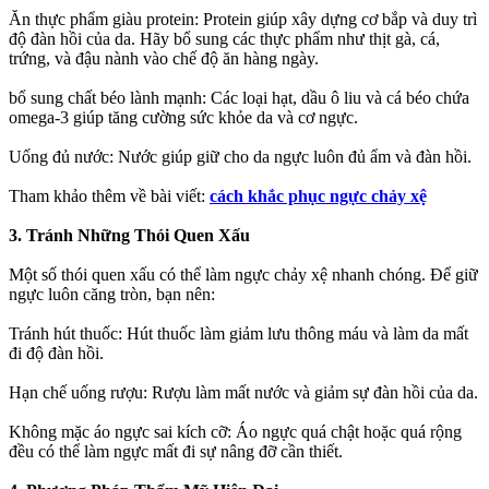
Ăn thực phẩm giàu protein: Protein giúp xây dựng cơ bắp và duy trì
độ đàn hồi của da. Hãy bổ sung các thực phẩm như thịt gà, cá,
trứng, và đậu nành vào chế độ ăn hàng ngày.
bổ sung chất béo lành mạnh: Các loại hạt, dầu ô liu và cá béo chứa
omega-3 giúp tăng cường sức khỏe da và cơ ngực.
Uống đủ nước: Nước giúp giữ cho da ngực luôn đủ ẩm và đàn hồi.
Tham khảo thêm về bài viết:
cách khắc phục ngực chảy xệ
3. Tránh Những Thói Quen Xấu
Một số thói quen xấu có thể làm ngực chảy xệ nhanh chóng. Để giữ
ngực luôn căng tròn, bạn nên:
Tránh hút thuốc: Hút thuốc làm giảm lưu thông máu và làm da mất
đi độ đàn hồi.
Hạn chế uống rượu: Rượu làm mất nước và giảm sự đàn hồi của da.
Không mặc áo ngực sai kích cỡ: Áo ngực quá chật hoặc quá rộng
đều có thể làm ngực mất đi sự nâng đỡ cần thiết.