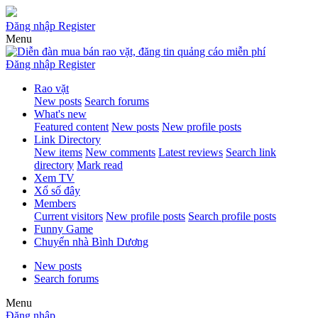
Đăng nhập
Register
Menu
Đăng nhập
Register
Rao vặt
New posts
Search forums
What's new
Featured content
New posts
New profile posts
Link Directory
New items
New comments
Latest reviews
Search link
directory
Mark read
Xem TV
Xổ số đây
Members
Current visitors
New profile posts
Search profile posts
Funny Game
Chuyển nhà Bình Dương
New posts
Search forums
Menu
Đăng nhập