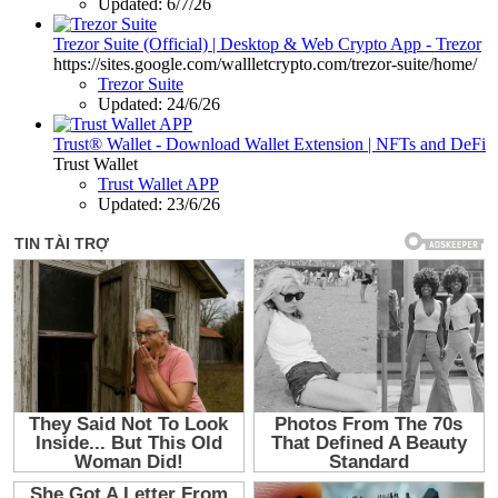
Updated:
6/7/26
Trezor Suite (Official) | Desktop & Web Crypto App - Trezor
https://sites.google.com/wallletcrypto.com/trezor-suite/home/
Trezor Suite
Updated:
24/6/26
Trust® Wallet - Download Wallet Extension | NFTs and DeFi
Trust Wallet
Trust Wallet APP
Updated:
23/6/26