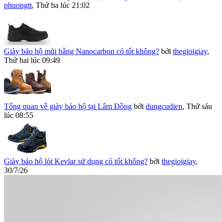
phuongtt
,
Thứ ba lúc 21:02
Giày bảo hộ mũi bằng Nanocarbon có tốt không?
bởi
thegioigiay
,
Thứ hai lúc 09:49
Tổng quan về giày bảo hộ tại Lâm Đồng
bởi
dungcudien
,
Thứ sáu
lúc 08:55
Giày bảo hộ lót Kevlar sử dụng có tốt không?
bởi
thegioigiay
,
30/7/26