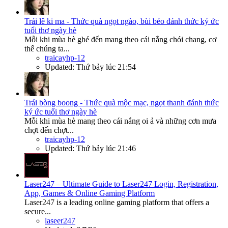
Trái lê ki ma - Thức quà ngọt ngào, bùi béo đánh thức ký ức
tuổi thơ ngày hè
Mỗi khi mùa hè ghé đến mang theo cái nắng chói chang, cơ
thể chúng ta...
traicayhp-12
Updated:
Thứ bảy lúc 21:54
Trái bòng boong - Thức quà mộc mạc, ngọt thanh đánh thức
ký ức tuổi thơ ngày hè
Mỗi khi mùa hè mang theo cái nắng oi ả và những cơn mưa
chợt đến chợt...
traicayhp-12
Updated:
Thứ bảy lúc 21:46
Laser247 – Ultimate Guide to Laser247 Login, Registration,
App, Games & Online Gaming Platform
Laser247 is a leading online gaming platform that offers a
secure...
laseer247