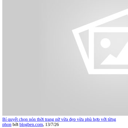
Bí quyết chọn nón thời trang nữ vừa đẹp vừa phù hợp với từng
phon
bởi
blogben.com
,
13/7/26