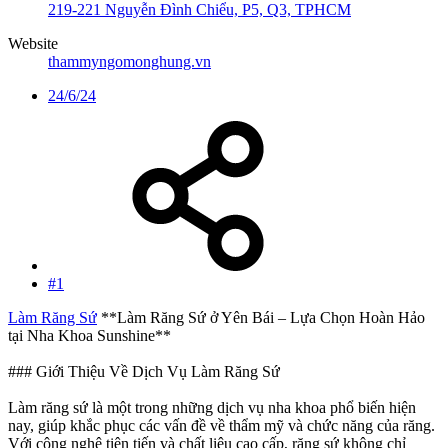
219-221 Nguyễn Đình Chiểu, P5, Q3, TPHCM
Website
thammyngomonghung.vn
24/6/24
#1
Làm Răng Sứ
**Làm Răng Sứ ở Yên Bái – Lựa Chọn Hoàn Hảo
tại Nha Khoa Sunshine**
### Giới Thiệu Về Dịch Vụ Làm Răng Sứ
Làm răng sứ là một trong những dịch vụ nha khoa phổ biến hiện
nay, giúp khắc phục các vấn đề về thẩm mỹ và chức năng của răng.
Với công nghệ tiên tiến và chất liệu cao cấp, răng sứ không chỉ