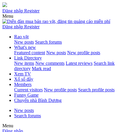
Đăng nhập
Register
Menu
Đăng nhập
Register
Rao vặt
New posts
Search forums
What's new
Featured content
New posts
New profile posts
Link Directory
New items
New comments
Latest reviews
Search link
directory
Mark read
Xem TV
Xổ số đây
Members
Current visitors
New profile posts
Search profile posts
Funny Game
Chuyển nhà Bình Dương
New posts
Search forums
Menu
Đăng nhập