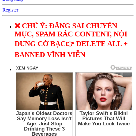
Register
❌ CHÚ Ý: ĐĂNG SAI CHUYÊN
MỤC, SPAM RÁC CONTENT, NỘI
DUNG CỜ BẠC👉 DELETE ALL +
BANNED VĨNH VIỄN