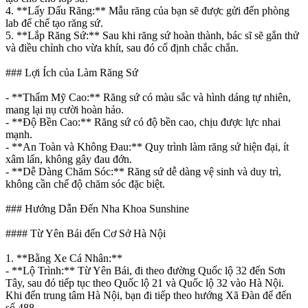
4. **Lấy Dấu Răng:** Mẫu răng của bạn sẽ được gửi đến phòng
lab để chế tạo răng sứ.
5. **Lắp Răng Sứ:** Sau khi răng sứ hoàn thành, bác sĩ sẽ gắn thử
và điều chỉnh cho vừa khít, sau đó cố định chắc chắn.
### Lợi Ích của Làm Răng Sứ
- **Thẩm Mỹ Cao:** Răng sứ có màu sắc và hình dáng tự nhiên,
mang lại nụ cười hoàn hảo.
- **Độ Bền Cao:** Răng sứ có độ bền cao, chịu được lực nhai
mạnh.
- **An Toàn và Không Đau:** Quy trình làm răng sứ hiện đại, ít
xâm lấn, không gây đau đớn.
- **Dễ Dàng Chăm Sóc:** Răng sứ dễ dàng vệ sinh và duy trì,
không cần chế độ chăm sóc đặc biệt.
### Hướng Dẫn Đến Nha Khoa Sunshine
#### Từ Yên Bái đến Cơ Sở Hà Nội
1. **Bằng Xe Cá Nhân:**
- **Lộ Trình:** Từ Yên Bái, đi theo đường Quốc lộ 32 đến Sơn
Tây, sau đó tiếp tục theo Quốc lộ 21 và Quốc lộ 32 vào Hà Nội.
Khi đến trung tâm Hà Nội, bạn đi tiếp theo hướng Xã Đàn để đến
số 488.