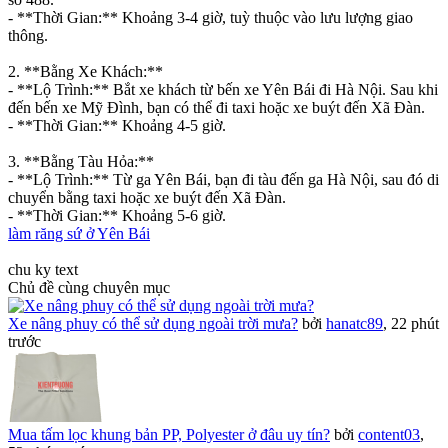
- **Thời Gian:** Khoảng 3-4 giờ, tuỳ thuộc vào lưu lượng giao
thông.
2. **Bằng Xe Khách:**
- **Lộ Trình:** Bắt xe khách từ bến xe Yên Bái đi Hà Nội. Sau khi
đến bến xe Mỹ Đình, bạn có thể đi taxi hoặc xe buýt đến Xã Đàn.
- **Thời Gian:** Khoảng 4-5 giờ.
3. **Bằng Tàu Hỏa:**
- **Lộ Trình:** Từ ga Yên Bái, bạn đi tàu đến ga Hà Nội, sau đó di
chuyển bằng taxi hoặc xe buýt đến Xã Đàn.
- **Thời Gian:** Khoảng 5-6 giờ.
làm răng sứ ở Yên Bái
chu ky text
Chủ đề cùng chuyên mục
Xe nâng phuy có thể sử dụng ngoài trời mưa?
bởi
hanatc89
,
22 phút
trước
Mua tấm lọc khung bản PP, Polyester ở đâu uy tín?
bởi
content03
,