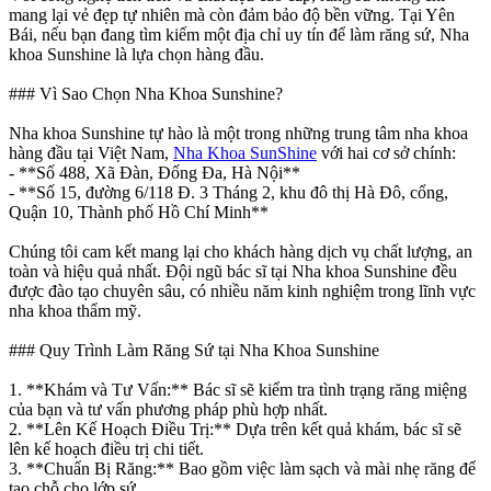
mang lại vẻ đẹp tự nhiên mà còn đảm bảo độ bền vững. Tại Yên
Bái, nếu bạn đang tìm kiếm một địa chỉ uy tín để làm răng sứ, Nha
khoa Sunshine là lựa chọn hàng đầu.
### Vì Sao Chọn Nha Khoa Sunshine?
Nha khoa Sunshine tự hào là một trong những trung tâm nha khoa
hàng đầu tại Việt Nam,
Nha Khoa SunShine
với hai cơ sở chính:
- **Số 488, Xã Đàn, Đống Đa, Hà Nội**
- **Số 15, đường 6/118 Đ. 3 Tháng 2, khu đô thị Hà Đô, cổng,
Quận 10, Thành phố Hồ Chí Minh**
Chúng tôi cam kết mang lại cho khách hàng dịch vụ chất lượng, an
toàn và hiệu quả nhất. Đội ngũ bác sĩ tại Nha khoa Sunshine đều
được đào tạo chuyên sâu, có nhiều năm kinh nghiệm trong lĩnh vực
nha khoa thẩm mỹ.
### Quy Trình Làm Răng Sứ tại Nha Khoa Sunshine
1. **Khám và Tư Vấn:** Bác sĩ sẽ kiểm tra tình trạng răng miệng
của bạn và tư vấn phương pháp phù hợp nhất.
2. **Lên Kế Hoạch Điều Trị:** Dựa trên kết quả khám, bác sĩ sẽ
lên kế hoạch điều trị chi tiết.
3. **Chuẩn Bị Răng:** Bao gồm việc làm sạch và mài nhẹ răng để
tạo chỗ cho lớp sứ.