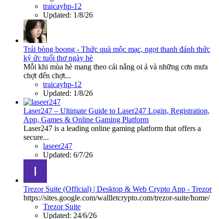
traicayhp-12
Updated:
1/8/26
Trái bòng boong - Thức quà mộc mạc, ngọt thanh đánh thức
ký ức tuổi thơ ngày hè
Mỗi khi mùa hè mang theo cái nắng oi ả và những cơn mưa
chợt đến chợt...
traicayhp-12
Updated:
1/8/26
Laser247 – Ultimate Guide to Laser247 Login, Registration,
App, Games & Online Gaming Platform
Laser247 is a leading online gaming platform that offers a
secure...
laseer247
Updated:
6/7/26
Trezor Suite (Official) | Desktop & Web Crypto App - Trezor
https://sites.google.com/wallletcrypto.com/trezor-suite/home/
Trezor Suite
Updated:
24/6/26