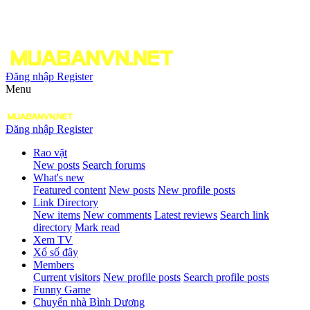
Đăng nhập
Register
Menu
Đăng nhập
Register
Rao vặt
New posts
Search forums
What's new
Featured content
New posts
New profile posts
Link Directory
New items
New comments
Latest reviews
Search link
directory
Mark read
Xem TV
Xổ số đây
Members
Current visitors
New profile posts
Search profile posts
Funny Game
Chuyển nhà Bình Dương