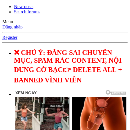
New posts
Search forums
Menu
Đăng nhập
Register
❌ CHÚ Ý: ĐĂNG SAI CHUYÊN
MỤC, SPAM RÁC CONTENT, NỘI
DUNG CỜ BẠC👉 DELETE ALL +
BANNED VĨNH VIỄN