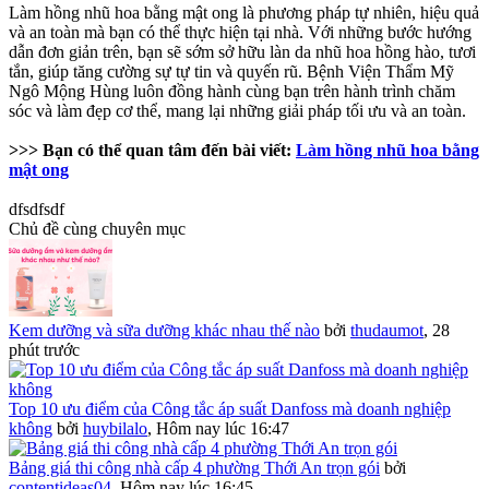
Làm hồng nhũ hoa bằng mật ong là phương pháp tự nhiên, hiệu quả
và an toàn mà bạn có thể thực hiện tại nhà. Với những bước hướng
dẫn đơn giản trên, bạn sẽ sớm sở hữu làn da nhũ hoa hồng hào, tươi
tắn, giúp tăng cường sự tự tin và quyến rũ. Bệnh Viện Thẩm Mỹ
Ngô Mộng Hùng luôn đồng hành cùng bạn trên hành trình chăm
sóc và làm đẹp cơ thể, mang lại những giải pháp tối ưu và an toàn.
>>> Bạn có thể quan tâm đến bài viết:
Làm hồng nhũ hoa bằng
mật ong
dfsdfsdf
Chủ đề cùng chuyên mục
Kem dưỡng và sữa dưỡng khác nhau thế nào
bởi
thudaumot
,
28
phút trước
Top 10 ưu điểm của Công tắc áp suất Danfoss mà doanh nghiệp
không
bởi
huybilalo
,
Hôm nay lúc 16:47
Bảng giá thi công nhà cấp 4 phường Thới An trọn gói
bởi
contentideas04
,
Hôm nay lúc 16:45