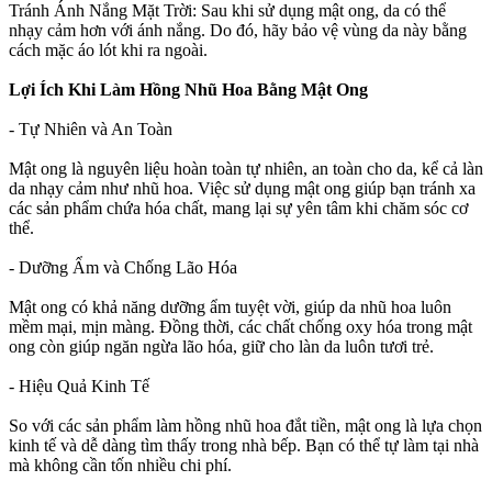
Tránh Ánh Nắng Mặt Trời: Sau khi sử dụng mật ong, da có thể
nhạy cảm hơn với ánh nắng. Do đó, hãy bảo vệ vùng da này bằng
cách mặc áo lót khi ra ngoài.
Lợi Ích Khi Làm Hồng Nhũ Hoa Bằng Mật Ong
- Tự Nhiên và An Toàn
Mật ong là nguyên liệu hoàn toàn tự nhiên, an toàn cho da, kể cả làn
da nhạy cảm như nhũ hoa. Việc sử dụng mật ong giúp bạn tránh xa
các sản phẩm chứa hóa chất, mang lại sự yên tâm khi chăm sóc cơ
thể.
- Dưỡng Ẩm và Chống Lão Hóa
Mật ong có khả năng dưỡng ẩm tuyệt vời, giúp da nhũ hoa luôn
mềm mại, mịn màng. Đồng thời, các chất chống oxy hóa trong mật
ong còn giúp ngăn ngừa lão hóa, giữ cho làn da luôn tươi trẻ.
- Hiệu Quả Kinh Tế
So với các sản phẩm làm hồng nhũ hoa đắt tiền, mật ong là lựa chọn
kinh tế và dễ dàng tìm thấy trong nhà bếp. Bạn có thể tự làm tại nhà
mà không cần tốn nhiều chi phí.