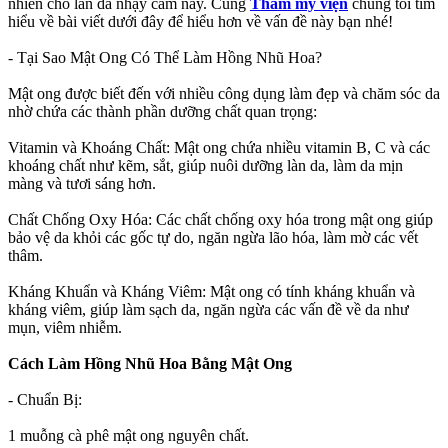
nhiên cho làn da nhạy cảm này. Cùng
Thẩm mỹ viện
chúng tôi tìm
hiểu về bài viết dưới đây để hiểu hơn về vấn đề này bạn nhé!
- Tại Sao Mật Ong Có Thể Làm Hồng Nhũ Hoa?
Mật ong được biết đến với nhiều công dụng làm đẹp và chăm sóc da
nhờ chứa các thành phần dưỡng chất quan trọng:
Vitamin và Khoáng Chất: Mật ong chứa nhiều vitamin B, C và các
khoáng chất như kẽm, sắt, giúp nuôi dưỡng làn da, làm da mịn
màng và tươi sáng hơn.
Chất Chống Oxy Hóa: Các chất chống oxy hóa trong mật ong giúp
bảo vệ da khỏi các gốc tự do, ngăn ngừa lão hóa, làm mờ các vết
thâm.
Kháng Khuẩn và Kháng Viêm: Mật ong có tính kháng khuẩn và
kháng viêm, giúp làm sạch da, ngăn ngừa các vấn đề về da như
mụn, viêm nhiễm.
Cách Làm Hồng Nhũ Hoa Bằng Mật Ong
- Chuẩn Bị:
1 muỗng cà phê mật ong nguyên chất.