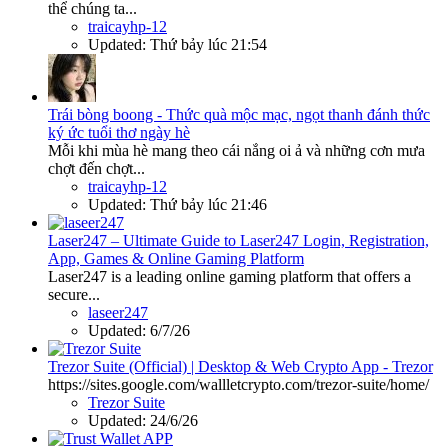
thể chúng ta...
traicayhp-12
Updated:
Thứ bảy lúc 21:54
Trái bòng boong - Thức quà mộc mạc, ngọt thanh đánh thức
ký ức tuổi thơ ngày hè
Mỗi khi mùa hè mang theo cái nắng oi ả và những cơn mưa
chợt đến chợt...
traicayhp-12
Updated:
Thứ bảy lúc 21:46
Laser247 – Ultimate Guide to Laser247 Login, Registration,
App, Games & Online Gaming Platform
Laser247 is a leading online gaming platform that offers a
secure...
laseer247
Updated:
6/7/26
Trezor Suite (Official) | Desktop & Web Crypto App - Trezor
https://sites.google.com/wallletcrypto.com/trezor-suite/home/
Trezor Suite
Updated:
24/6/26