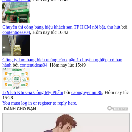
Chuyên thi công bảng hiệu khách sạn TP HCM nổi bật, thu hút
bởi
contentideas04
,
Hôm nay lúc 16:42
Công ty làm bảng hiệu quảng cáo quận 1 chuyên nghiệp, có bảo
hành
bởi
contentideas04
,
Hôm nay lúc 15:49
Lợi Ích Khi Gia Công Mỹ Phẩm
bởi
caonguyennui86
,
Hôm nay lúc
15:28
You must log in or register to reply here.