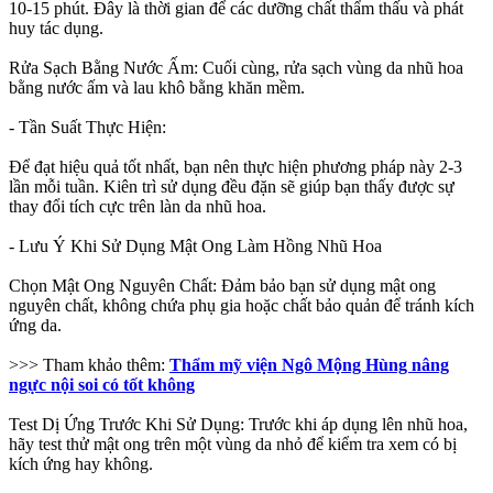
10-15 phút. Đây là thời gian để các dưỡng chất thẩm thấu và phát
huy tác dụng.
Rửa Sạch Bằng Nước Ấm: Cuối cùng, rửa sạch vùng da nhũ hoa
bằng nước ấm và lau khô bằng khăn mềm.
- Tần Suất Thực Hiện:
Để đạt hiệu quả tốt nhất, bạn nên thực hiện phương pháp này 2-3
lần mỗi tuần. Kiên trì sử dụng đều đặn sẽ giúp bạn thấy được sự
thay đổi tích cực trên làn da nhũ hoa.
- Lưu Ý Khi Sử Dụng Mật Ong Làm Hồng Nhũ Hoa
Chọn Mật Ong Nguyên Chất: Đảm bảo bạn sử dụng mật ong
nguyên chất, không chứa phụ gia hoặc chất bảo quản để tránh kích
ứng da.
>>> Tham khảo thêm:
Thẩm mỹ viện Ngô Mộng Hùng nâng
ngực nội soi có tốt không
Test Dị Ứng Trước Khi Sử Dụng: Trước khi áp dụng lên nhũ hoa,
hãy test thử mật ong trên một vùng da nhỏ để kiểm tra xem có bị
kích ứng hay không.