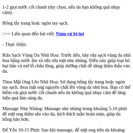
1-2 giọt nước cốt chanh (tùy chọn, nếu da bạn không quá nhạy
cảm).
Bông tẩy trang hoặc ngón tay sạch.
>>> Liên quan đến bài viết:
Núm vú bị tụt
- Thực Hiện:
Rửa Sạch Vùng Da Nhũ Hoa: Trước tiên, hãy rửa sạch vùng da nhũ
hoa bằng nước ấm và sữa rửa mặt nhẹ nhàng. Điều này giúp loại bỏ
bụi bẩn và mở lỗ chân lông, giúp dưỡng chất dễ dàng thẩm thấu vào
da.
Thoa Mật Ong Lên Nhũ Hoa: Sử dụng bông tẩy trang hoặc ngón
tay sạch, thoa mật ong nguyên chất lên vùng da nhũ hoa. Bạn có thể
thêm vài giọt nước cốt chanh nếu da không quá nhạy cảm để tăng
hiệu quả làm sáng da.
Massage Nhẹ Nhàng: Massage nhẹ nhàng trong khoảng 5-10 phút
để mật ong thấm sâu vào da, kích thích tuần hoàn máu, giúp da
hồng hào hơn.
Để Yên 10-15 Phút: Sau khi massage, để mật ong trên da khoảng