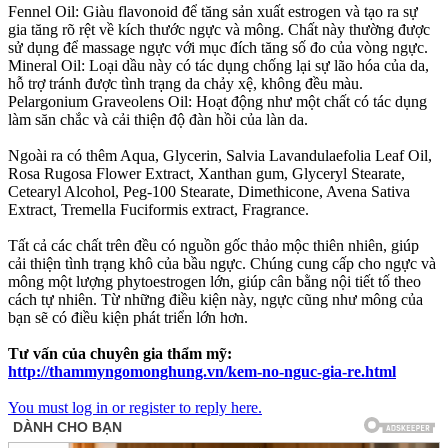
Fennel Oil: Giàu flavonoid để tăng sản xuất estrogen và tạo ra sự
gia tăng rõ rệt về kích thước ngực và mông. Chất này thường được
sử dụng để massage ngực với mục đích tăng số đo của vòng ngực.
Mineral Oil: Loại dầu này có tác dụng chống lại sự lão hóa của da,
hỗ trợ tránh được tình trạng da chảy xệ, không đều màu.
Pelargonium Graveolens Oil: Hoạt động như một chất có tác dụng
làm săn chắc và cải thiện độ đàn hồi của làn da.
Ngoài ra có thêm Aqua, Glycerin, Salvia Lavandulaefolia Leaf Oil,
Rosa Rugosa Flower Extract, Xanthan gum, Glyceryl Stearate,
Cetearyl Alcohol, Peg-100 Stearate, Dimethicone, Avena Sativa
Extract, Tremella Fuciformis extract, Fragrance.
Tất cả các chất trên đều có nguồn gốc thảo mộc thiên nhiên, giúp
cải thiện tình trạng khô của bầu ngực. Chúng cung cấp cho ngực và
mông một lượng phytoestrogen lớn, giúp cân bằng nội tiết tố theo
cách tự nhiên. Từ những điều kiện này, ngực cũng như mông của
bạn sẽ có điều kiện phát triển lớn hơn.
Tư vấn của chuyên gia thẩm mỹ:
http://thammyngomonghung.vn/kem-no-nguc-gia-re.html
You must log in or register to reply here.