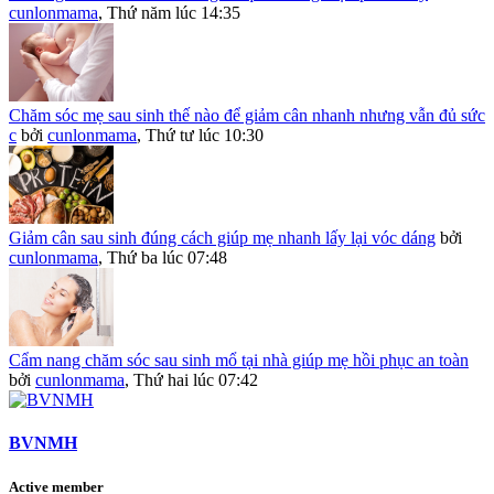
cunlonmama
,
Thứ năm lúc 14:35
Chăm sóc mẹ sau sinh thế nào để giảm cân nhanh nhưng vẫn đủ sức
c
bởi
cunlonmama
,
Thứ tư lúc 10:30
Giảm cân sau sinh đúng cách giúp mẹ nhanh lấy lại vóc dáng
bởi
cunlonmama
,
Thứ ba lúc 07:48
Cẩm nang chăm sóc sau sinh mổ tại nhà giúp mẹ hồi phục an toàn
bởi
cunlonmama
,
Thứ hai lúc 07:42
BVNMH
Active member