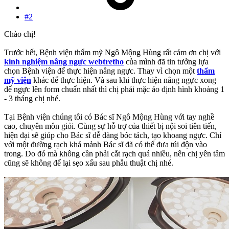
#2
Chào chị!
Trước hết, Bệnh viện thẩm mỹ Ngô Mộng Hùng rất cảm ơn chị với
kinh nghiệm nâng ngực webtretho
của mình đã tin tưởng lựa
chọn Bệnh viện để thực hiện nâng ngực. Thay vì chọn một
thẩm
mỹ viện
khác để thực hiện. Và sau khi thực hiện nâng ngực xong
để ngực lên form chuẩn nhất thì chị phải mặc áo định hình khoảng 1
- 3 tháng chị nhé.
Tại Bệnh viện chúng tôi có Bác sĩ Ngô Mộng Hùng với tay nghề
cao, chuyên môn giỏi. Cùng sự hỗ trợ của thiết bị nội soi tiên tiến,
hiện đại sẽ giúp cho Bác sĩ dễ dàng bóc tách, tạo khoang ngực. Chỉ
với một đường rạch khá mảnh Bác sĩ đã có thể đưa túi độn vào
trong. Do đó mà không cần phải cắt rạch quá nhiều, nên chị yên tâm
cũng sẽ không để lại sẹo xấu sau phẫu thuật chị nhé.