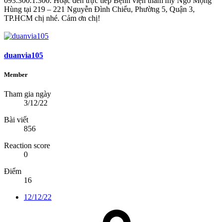
093.300.1.300. Hoặc đến trực tiếp Bệnh viện thẩm mỹ Ngô Mộng
Hùng tại 219 – 221 Nguyễn Đình Chiểu, Phường 5, Quận 3,
TP.HCM chị nhé. Cảm ơn chị!
duanvia105
Member
Tham gia ngày
3/12/22
Bài viết
856
Reaction score
0
Điểm
16
12/12/22