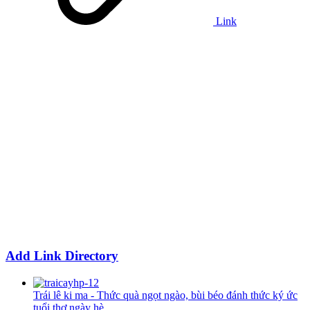
Link
Add Link Directory
Trái lê ki ma - Thức quà ngọt ngào, bùi béo đánh thức ký ức
tuổi thơ ngày hè