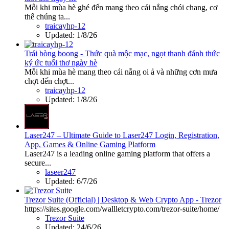
Mỗi khi mùa hè ghé đến mang theo cái nắng chói chang, cơ
thể chúng ta...
traicayhp-12
Updated:
1/8/26
Trái bòng boong - Thức quà mộc mạc, ngọt thanh đánh thức
ký ức tuổi thơ ngày hè
Mỗi khi mùa hè mang theo cái nắng oi ả và những cơn mưa
chợt đến chợt...
traicayhp-12
Updated:
1/8/26
Laser247 – Ultimate Guide to Laser247 Login, Registration,
App, Games & Online Gaming Platform
Laser247 is a leading online gaming platform that offers a
secure...
laseer247
Updated:
6/7/26
Trezor Suite (Official) | Desktop & Web Crypto App - Trezor
https://sites.google.com/wallletcrypto.com/trezor-suite/home/
Trezor Suite
Updated:
24/6/26