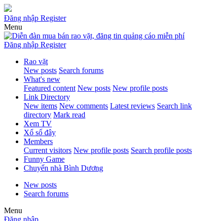
Đăng nhập
Register
Menu
Đăng nhập
Register
Rao vặt
New posts
Search forums
What's new
Featured content
New posts
New profile posts
Link Directory
New items
New comments
Latest reviews
Search link
directory
Mark read
Xem TV
Xổ số đây
Members
Current visitors
New profile posts
Search profile posts
Funny Game
Chuyển nhà Bình Dương
New posts
Search forums
Menu
Đăng nhập