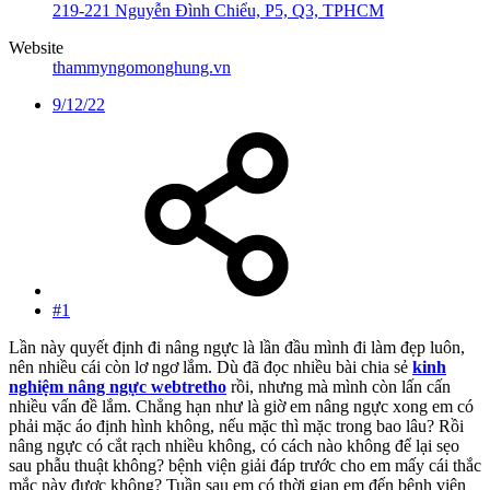
219-221 Nguyễn Đình Chiểu, P5, Q3, TPHCM
Website
thammyngomonghung.vn
9/12/22
#1
Lần này quyết định đi nâng ngực là lần đầu mình đi làm đẹp luôn,
nên nhiều cái còn lơ ngơ lắm. Dù đã đọc nhiều bài chia sẻ
kinh
nghiệm nâng ngực webtretho
rồi, nhưng mà mình còn lấn cấn
nhiều vấn đề lắm. Chẳng hạn như là giờ em nâng ngực xong em có
phải mặc áo định hình không, nếu mặc thì mặc trong bao lâu? Rồi
nâng ngực có cắt rạch nhiều không, có cách nào không để lại sẹo
sau phẫu thuật không? bệnh viện giải đáp trước cho em mấy cái thắc
mắc này được không? Tuần sau em có thời gian em đến bệnh viện