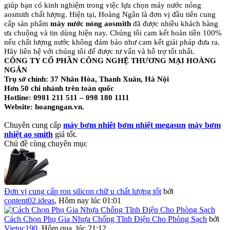
giúp bạn có kinh nghiệm trong việc lựa chọn máy nước nóng
aosmith chất lượng. Hiện tại, Hoàng Ngân là đơn vị đầu tiên cung
cấp sản phẩm
máy nước nóng aosmith
đã được nhiều khách hàng
ưa chuộng và tin dùng hiện nay. Chúng tôi cam kết hoàn tiền 100%
nếu chất lượng nước không đảm bảo như cam kết giải pháp đưa ra.
Hãy liên hệ với chúng tôi để được tư vấn và hỗ trợ tốt nhất.
CÔNG TY CỔ PHẦN CÔNG NGHỆ THƯƠNG MẠI HOÀNG
NGÂN
Trụ sở chính: 37 Nhân Hòa, Thanh Xuân, Hà Nội
Hơn 50 chi nhánh trên toàn quốc
Hotline: 0981 211 511 – 098 180 1111
Website: hoangngan.vn.
Chuyên cung cấp
máy bơm nhiêt
bơm nhiệt megasun
máy bơm
nhiệt ao smith
giá tốt.
Chủ đề cùng chuyên mục
Đơn vị cung cấp ron silicon chữ u chất lượng tốt
bởi
content02.ideas
,
Hôm nay lúc 01:01
Cách Chọn Phụ Gia Nhựa Chống Tĩnh Điện Cho Phòng Sạch
bởi
Vietuc190
,
Hôm qua, lúc 21:12