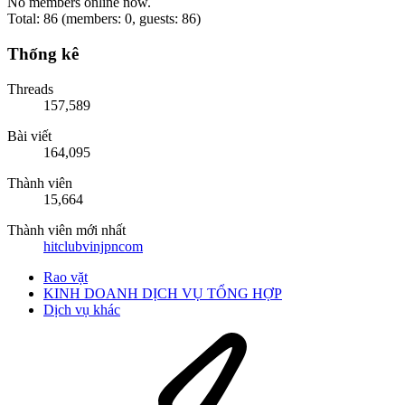
No members online now.
Total: 86 (members: 0, guests: 86)
Thống kê
Threads
157,589
Bài viết
164,095
Thành viên
15,664
Thành viên mới nhất
hitclubvinjpncom
Rao vặt
KINH DOANH DỊCH VỤ TỔNG HỢP
Dịch vụ khác