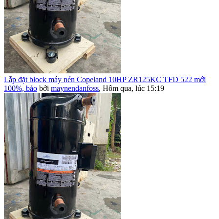
Lắp đặt block máy nén Copeland 10HP ZR125KC TFD 522 mới
100%, bảo
bởi
maynendanfoss
,
Hôm qua, lúc 15:19