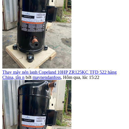
Thay máy nén lạnh Copeland 10HP ZR125KC TFD 522 hàng
China, tận n
bởi
maynendanfoss
,
Hôm qua, lúc 15:22