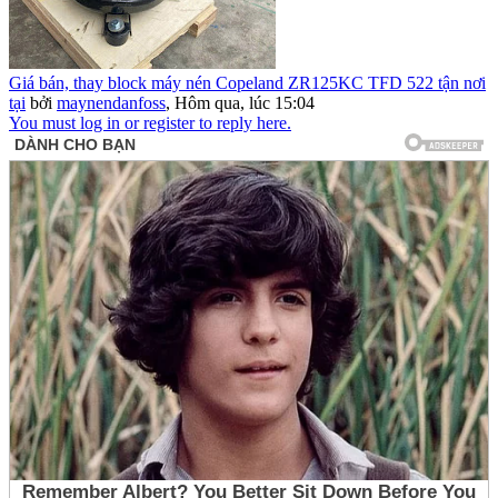
Giá bán, thay block máy nén Copeland ZR125KC TFD 522 tận nơi
tại
bởi
maynendanfoss
,
Hôm qua, lúc 15:04
You must log in or register to reply here.