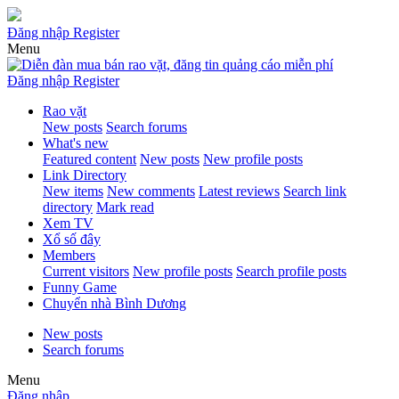
Đăng nhập
Register
Menu
Đăng nhập
Register
Rao vặt
New posts
Search forums
What's new
Featured content
New posts
New profile posts
Link Directory
New items
New comments
Latest reviews
Search link
directory
Mark read
Xem TV
Xổ số đây
Members
Current visitors
New profile posts
Search profile posts
Funny Game
Chuyển nhà Bình Dương
New posts
Search forums
Menu
Đăng nhập