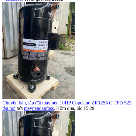
Chuyên bán, lắp đặt máy nén 10HP Copeland ZR125KC TFD 522
tận nơi
bởi
maynendanfoss
,
Hôm qua, lúc 15:29