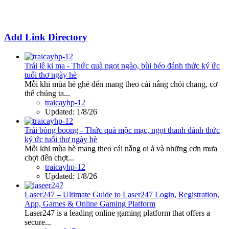
Add Link Directory
Trái lê ki ma - Thức quà ngọt ngào, bùi béo đánh thức ký ức
tuổi thơ ngày hè
Mỗi khi mùa hè ghé đến mang theo cái nắng chói chang, cơ
thể chúng ta...
traicayhp-12
Updated:
1/8/26
Trái bòng boong - Thức quà mộc mạc, ngọt thanh đánh thức
ký ức tuổi thơ ngày hè
Mỗi khi mùa hè mang theo cái nắng oi ả và những cơn mưa
chợt đến chợt...
traicayhp-12
Updated:
1/8/26
Laser247 – Ultimate Guide to Laser247 Login, Registration,
App, Games & Online Gaming Platform
Laser247 is a leading online gaming platform that offers a
secure...