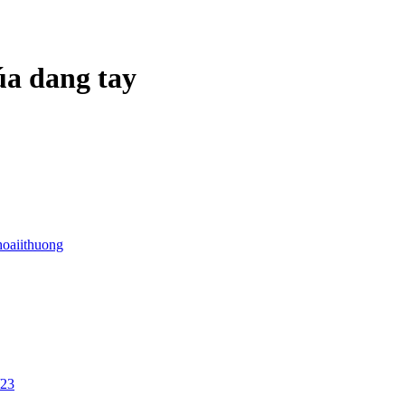
a dang tay
hoaiithuong
/23