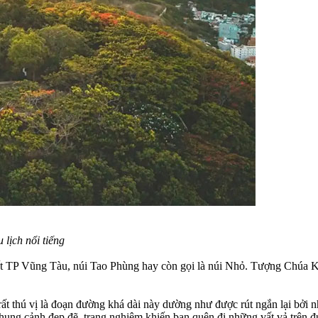
lịch nổi tiếng
t TP Vũng Tàu, núi Tao Phùng hay còn gọi là núi Nhỏ. Tượng Chúa Ki
t thú vị là đoạn đường khá dài này dường như được rút ngắn lại bởi 
 khung cảnh đẹp đẽ, trang nghiêm khiến bạn quên đi những vất vả trên 