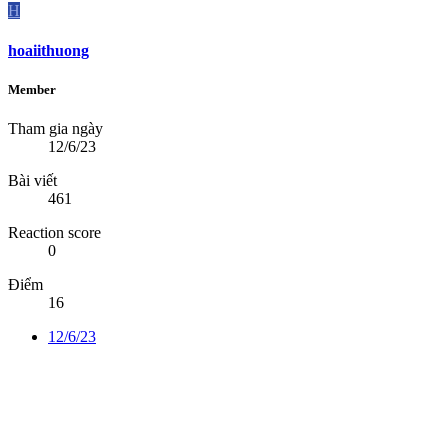
H
hoaiithuong
Member
Tham gia ngày
12/6/23
Bài viết
461
Reaction score
0
Điểm
16
12/6/23