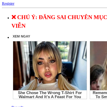
Register
❌ CHÚ Ý: ĐĂNG SAI CHUYÊN MỤC
VIỄN