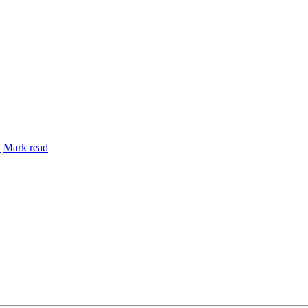
y
Mark read