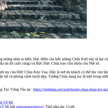
g tượng nhìn ra biển. Đặc điểm của bức tượng Chúa Kitô này là hai 
(Bữa ăn tối cuối cùng) và Bức Đức Chúa trao chìa khóa cho Phê rô.
nh tay của Đức Chúa Kito Vua. Đây là nơi du khách có thể thu vào tầm
uận lợi và phong cảnh tuyệt đẹp, Tượng Chúa dang tay là một trong nh
ng Tay Vũng Tàu tại :
https://vietnhan.org/xem/tuong-chua-dang-tay-t
 Về Mi
bởi
saigonqueentravel
,
Thứ năm lúc 15:49