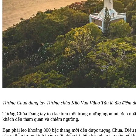
Tượng Chúa dang tay Tượng chúa Kitô Vua Vũng Tàu là địa điểm du 
Tượng Chúa Dang tay tọa lạc trên một trong những ngọn núi đẹp nhấ
khách đến tham quan và chiêm ngưỡng.
Bạn phải leo khoảng 800 bậc thang mới đến được tượng Chúa. Điều rấ
các vị thần trong kinh thánh với nhiều tư thế khác nhau tạo nên một