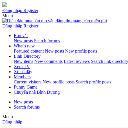
Đăng nhập
Register
Menu
Đăng nhập
Register
Rao vặt
New posts
Search forums
What's new
Featured content
New posts
New profile posts
Link Directory
New items
New comments
Latest reviews
Search link director
Xem TV
Xổ số đây
Members
Current visitors
New profile posts
Search profile posts
Funny Game
Chuyển nhà Bình Dương
New posts
Search forums
Menu
Đăng nhập