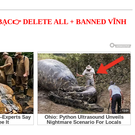
BẠC👉 DELETE ALL + BANNED VĨNH