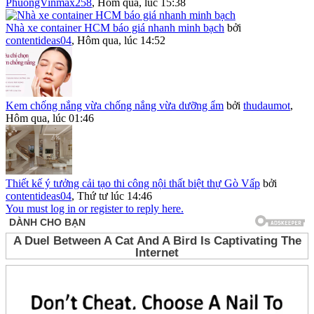
PhuongVinmax258
,
Hôm qua, lúc 15:38
Nhà xe container HCM báo giá nhanh minh bạch
bởi
contentideas04
,
Hôm qua, lúc 14:52
Kem chống nắng vừa chống nắng vừa dưỡng ẩm
bởi
thudaumot
,
Hôm qua, lúc 01:46
Thiết kế ý tưởng cải tạo thi công nội thất biệt thự Gò Vấp
bởi
contentideas04
,
Thứ tư lúc 14:46
You must log in or register to reply here.