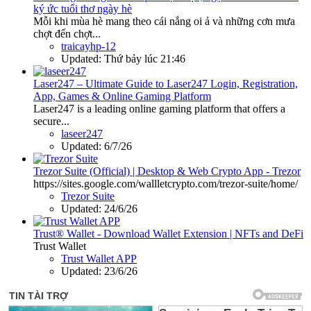
ký ức tuổi thơ ngày hè
Mỗi khi mùa hè mang theo cái nắng oi ả và những cơn mưa
chợt đến chợt...
traicayhp-12
Updated:
Thứ bảy lúc 21:46
Laser247 – Ultimate Guide to Laser247 Login, Registration,
App, Games & Online Gaming Platform
Laser247 is a leading online gaming platform that offers a
secure...
laseer247
Updated:
6/7/26
Trezor Suite (Official) | Desktop & Web Crypto App - Trezor
https://sites.google.com/wallletcrypto.com/trezor-suite/home/
Trezor Suite
Updated:
24/6/26
Trust® Wallet - Download Wallet Extension | NFTs and DeFi
Trust Wallet
Trust Wallet APP
Updated:
23/6/26