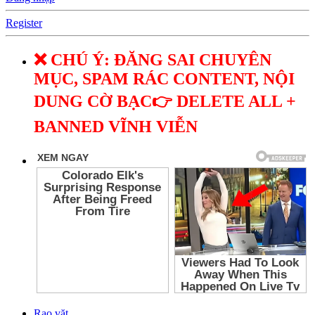
Register
❌ CHÚ Ý: ĐĂNG SAI CHUYÊN
MỤC, SPAM RÁC CONTENT, NỘI
DUNG CỜ BẠC👉 DELETE ALL +
BANNED VĨNH VIỄN
Rao vặt