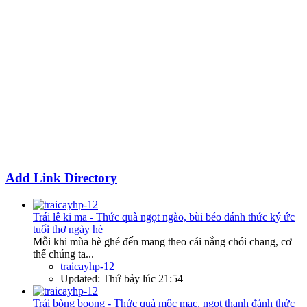
Add Link Directory
Trái lê ki ma - Thức quà ngọt ngào, bùi béo đánh thức ký ức
tuổi thơ ngày hè
Mỗi khi mùa hè ghé đến mang theo cái nắng chói chang, cơ
thể chúng ta...
traicayhp-12
Updated:
Thứ bảy lúc 21:54
Trái bòng boong - Thức quà mộc mạc, ngọt thanh đánh thức