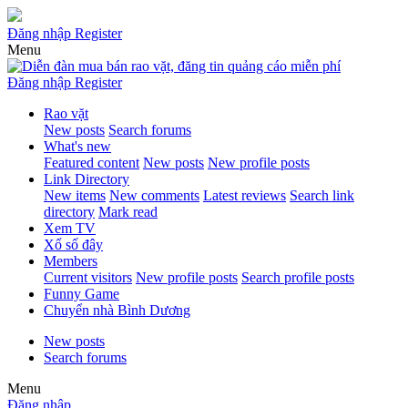
Đăng nhập
Register
Menu
Đăng nhập
Register
Rao vặt
New posts
Search forums
What's new
Featured content
New posts
New profile posts
Link Directory
New items
New comments
Latest reviews
Search link
directory
Mark read
Xem TV
Xổ số đây
Members
Current visitors
New profile posts
Search profile posts
Funny Game
Chuyển nhà Bình Dương
New posts
Search forums
Menu
Đăng nhập