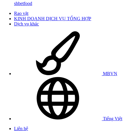
shbetfood
Rao vặt
KINH DOANH DỊCH VỤ TỔNG HỢP
Dịch vụ khác
MBVN
Tiếng Việt
Liên hệ