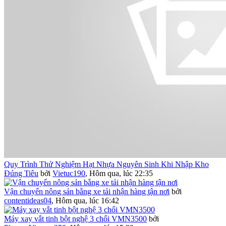
Quy Trình Thử Nghiệm Hạt Nhựa Nguyên Sinh Khi Nhập Kho
Đúng Tiêu
bởi
Vietuc190
,
Hôm qua, lúc 22:35
Vận chuyển nông sản bằng xe tải nhận hàng tận nơi
bởi
contentideas04
,
Hôm qua, lúc 16:42
Máy xay vắt tinh bột nghệ 3 chổi VMN3500
bởi