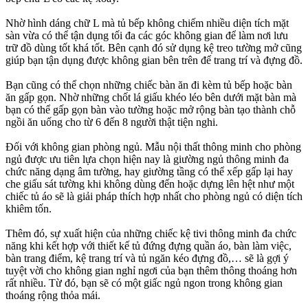
Nhờ hình dáng chữ L mà tủ bếp không chiếm nhiều diện tích mặt
sàn vừa có thể tận dụng tối đa các góc không gian để làm nơi lưu
trữ đồ dùng tốt khá tốt. Bên cạnh đó sử dụng kệ treo tường mở cũng
giúp bạn tận dụng được không gian bên trên để trang trí và đựng đồ.
Bạn cũng có thể chọn những chiếc bàn ăn đi kèm tủ bếp hoặc bàn
ăn gấp gọn. Nhờ những chốt lá giấu khéo léo bên dưới mặt bàn mà
bạn có thể gấp gọn bàn vào tường hoặc mở rộng bàn tạo thành chỗ
ngồi ăn uống cho từ 6 đến 8 người thật tiện nghi.
Đối với không gian phòng ngủ. Mẫu nội thất thông minh cho phòng
ngủ được ưu tiên lựa chọn hiện nay là giường ngủ thông minh đa
chức năng dạng âm tường, hay giường tầng có thể xếp gấp lại hay
che giấu sát tường khi không dùng đến hoặc dựng lên hệt như một
chiếc tủ áo sẽ là giải pháp thích hợp nhất cho phòng ngủ có diện tích
khiêm tốn.
Thêm đó, sự xuất hiện của những chiếc kệ tivi thông minh đa chức
năng khi kết hợp với thiết kế tủ đứng đựng quần áo, bàn làm việc,
bàn trang điểm, kệ trang trí và tủ ngăn kéo đựng đồ,… sẽ là gợi ý
tuyệt vời cho không gian nghỉ ngơi của bạn thêm thông thoáng hơn
rất nhiều. Từ đó, bạn sẽ có một giấc ngủ ngon trong không gian
thoáng rộng thỏa mái.