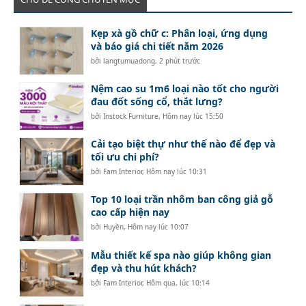
Kẹp xà gồ chữ c: Phân loại, ứng dụng
và báo giá chi tiết năm 2026
bởi
langtumuadong
,
2 phút trước
Nệm cao su 1m6 loại nào tốt cho người
đau đốt sống cổ, thắt lưng?
bởi
Instock Furniture
,
Hôm nay lúc 15:50
Cải tạo biệt thự như thế nào để đẹp và
tối ưu chi phí?
bởi
Fam Interior
,
Hôm nay lúc 10:31
Top 10 loại trần nhôm ban công giả gỗ
cao cấp hiện nay
bởi
Huyền
,
Hôm nay lúc 10:07
Mẫu thiết kế spa nào giúp không gian
đẹp và thu hút khách?
bởi
Fam Interior
,
Hôm qua, lúc 10:14