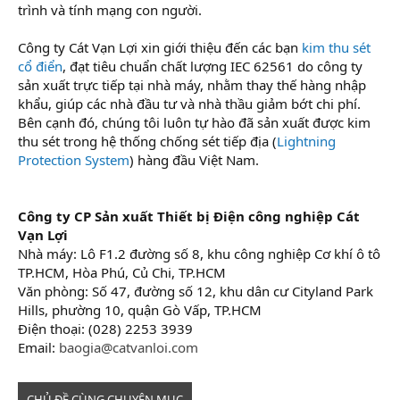
trình và tính mạng con người.
Công ty Cát Vạn Lợi xin giới thiệu đến các bạn
kim thu sét
cổ điển
, đạt tiêu chuẩn chất lượng IEC 62561 do công ty
sản xuất trực tiếp tại nhà máy, nhằm thay thế hàng nhập
khẩu, giúp các nhà đầu tư và nhà thầu giảm bớt chi phí.
Bên cạnh đó, chúng tôi luôn tự hào đã sản xuất được kim
thu sét trong hệ thống chống sét tiếp địa (
Lightning
Protection System
) hàng đầu Việt Nam.
Công ty CP Sản xuất Thiết bị Điện công nghiệp Cát
Vạn Lợi
Nhà máy: Lô F1.2 đường số 8, khu công nghiệp Cơ khí ô tô
TP.HCM, Hòa Phú, Củ Chi, TP.HCM
Văn phòng: Số 47, đường số 12, khu dân cư Cityland Park
Hills, phường 10, quận Gò Vấp, TP.HCM
Điện thoại: (028) 2253 3939
Email:
baogia@catvanloi.com
CHỦ ĐỀ CÙNG CHUYÊN MỤC