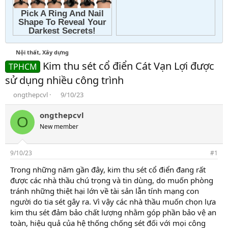
Nội thất, Xây dựng
Kim thu sét cổ điển Cát Vạn Lợi được
TPHCM
sử dụng nhiều công trình
T
N
ongthepcvl
9/10/23
h
g
r
à
ongthepcvl
O
e
y
New member
a
g
d
ử
s
i
9/10/23
#1
t
a
Trong những năm gần đây, kim thu sét cổ điển đang rất
r
được các nhà thầu chú trọng và tin dùng, do muốn phòng
t
tránh những thiệt hại lớn về tài sản lẫn tính mạng con
e
người do tia sét gây ra. Vì vậy các nhà thầu muốn chọn lựa
r
kim thu sét đảm bảo chất lượng nhằm góp phần bảo vệ an
toàn, hiệu quả của hệ thống chống sét đối với mọi công