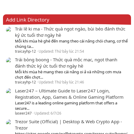
Add Link Directory
Trái lê ki ma - Thức quà ngọt ngào, bùi béo đánh thức
ký ức tuổi thơ ngày hè
Mỗi khi mùa hè ghé đến mang theo cái nắng chói chang, cơ thể
chúng ta...
traicayhp-12
Updated:
Thứ bảy lúc 21:54
Trái bòng boong - Thức quà mộc mạc, ngọt thanh
đánh thức ký ức tuổi thơ ngày hè
Mỗi khi mùa hè mang theo cái nắng oi ả và những cơn mưa
chợt đến chợt...
traicayhp-12
Updated:
Thứ bảy lúc 21:46
Laser247 – Ultimate Guide to Laser247 Login,
Registration, App, Games & Online Gaming Platform
Laser247 is a leading online gaming platform that offers a
secure...
laseer247
Updated:
6/7/26
Trezor Suite (Official) | Desktop & Web Crypto App -
Trezor
https://sites.google.com/wallletcrypto.com/trezor-suite/home/