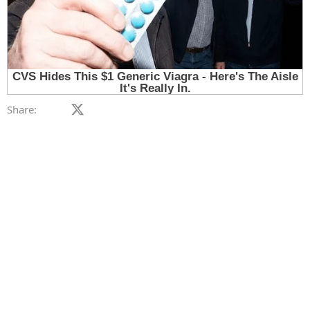
Facebook
X (Twitter)
LinkedIn
Reddit
Pinterest
Tumblr
WhatsApp
Email
Link
Share: