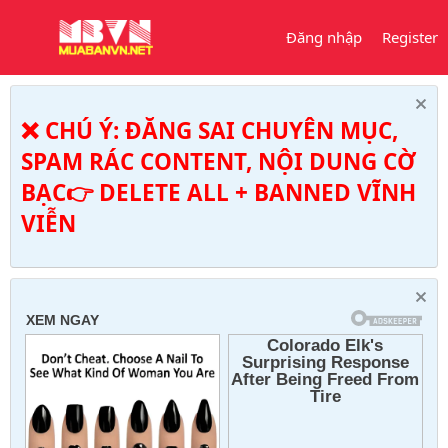
Đăng nhập
Register
❌ CHÚ Ý: ĐĂNG SAI CHUYÊN MỤC,
SPAM RÁC CONTENT, NỘI DUNG CỜ
BẠC👉 DELETE ALL + BANNED VĨNH
VIỄN