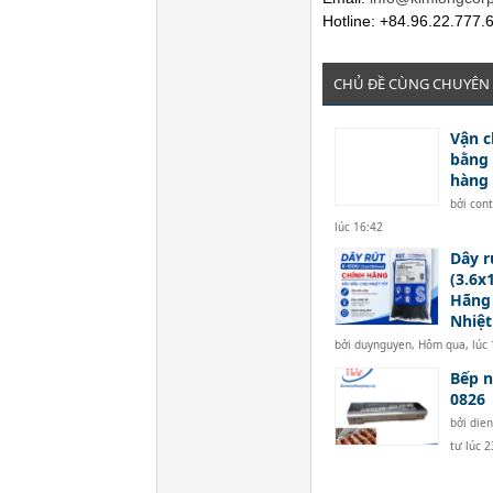
Hotline: +84.96.22.777.
CHỦ ĐỀ CÙNG CHUYÊN
Vận c
bằng 
hàng 
bởi
con
lúc 16:42
Dây r
(3.6
Hãng 
Nhiệt
bởi
duynguyen
,
Hôm qua, lúc 
Bếp n
0826
bởi
die
tư lúc 2