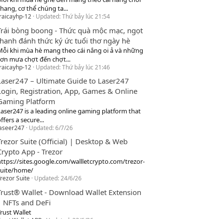
hang, cơ thể chúng ta...
raicayhp-12
Updated:
Thứ bảy lúc 21:54
Trái bòng boong - Thức quà mộc mạc, ngọt
thanh đánh thức ký ức tuổi thơ ngày hè
Mỗi khi mùa hè mang theo cái nắng oi ả và những
cơn mưa chợt đến chợt...
raicayhp-12
Updated:
Thứ bảy lúc 21:46
Laser247 – Ultimate Guide to Laser247
Login, Registration, App, Games & Online
Gaming Platform
Laser247 is a leading online gaming platform that
ffers a secure...
laseer247
Updated:
6/7/26
Trezor Suite (Official) | Desktop & Web
Crypto App - Trezor
https://sites.google.com/wallletcrypto.com/trezor-
suite/home/
rezor Suite
Updated:
24/6/26
Trust® Wallet - Download Wallet Extension
| NFTs and DeFi
rust Wallet