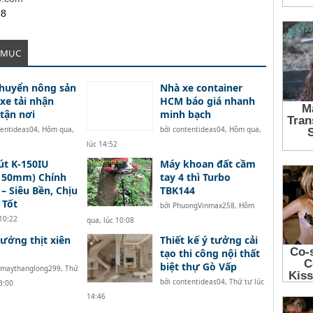
68
 MỤC
huyển nông sản
Nhà xe container
xe tải nhận
HCM báo giá nhanh
tận nơi
minh bạch
tentideas04
,
Hôm qua,
bởi
contentideas04
,
Hôm qua,
lúc 14:52
út K-150IU
Máy khoan đất cầm
x150mm) Chính
tay 4 thì Turbo
– Siêu Bền, Chịu
TBK144
 Tốt
bởi
PhuongVinmax258
,
Hôm
10:22
qua, lúc 10:08
ướng thịt xiên
Thiết kế ý tưởng cải
tạo thi công nội thất
biệt thự Gò Vấp
nmaythanglong299
,
Thứ
bởi
contentideas04
,
Thứ tư lúc
3:00
14:46