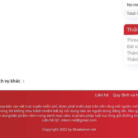
No me
Total:
Thố
Thre
Bài v
Thàn
Thàn
ch vụ khác
Liên hệ
Quy định và 
ua bán rao vặt
trực tuyến miễn phí, được phát triển dựa trên nền tảng mã nguồn mở 
ng tôi không chịu trách nhiệm bất kỳ nội dung nào do người dùng đăng lên. Mọi giao
ội dung/sản phẩm nằm trong danh mục cấm, vi phạm pháp luật vui lòng gửi đường link
Liên hệ QC: mbvn.net@gmail.com
Copyright 2022 by
Muabanvn.net