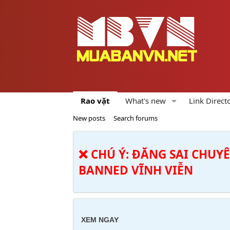
Rao vặt
What's new
Link Direct
New posts
Search forums
❌ CHÚ Ý: ĐĂNG SAI CHUY
BANNED VĨNH VIỄN