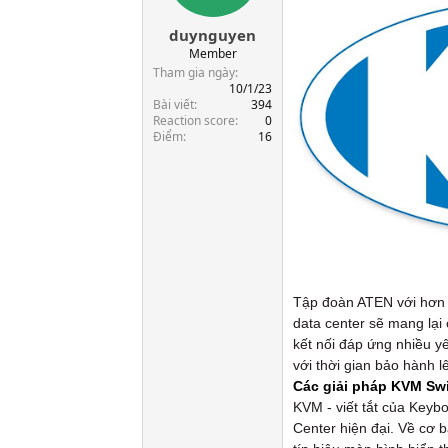
t
duynguyen
a
r
Member
t
Tham gia ngày
e
10/1/23
Bài viết
394
r
Reaction score
0
Điểm
16
Tập đoàn ATEN với hơn 40
data center sẽ mang lại
kết nối đáp ứng nhiều y
với thời gian bảo hành l
Các giải pháp KVM Swi
KVM - viết tắt của Keybo
Center hiện đại. Về cơ b