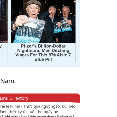
t Nam.
Link Directory
Trái lê ki ma - Thức quà ngọt ngào, bùi béo
đánh thức ký ức tuổi thơ ngày hè
Mỗi khi mùa hè ghé đến mang theo cái nắng chói