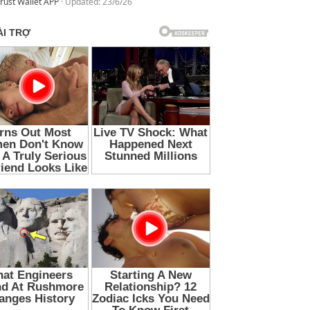
rust Wallet APP
Updated:
23/6/26