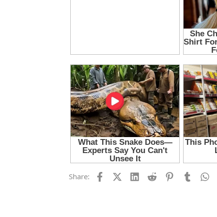
Facebook
X (Twitter)
LinkedIn
Reddit
Pinterest
Tumblr
W
Share: