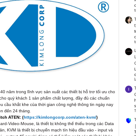
c
t
t
o
 năm trong lĩnh vực sản xuất các thiết bị hỗ trơ tối ưu cho
 cho quý khách 1 sản phẩm chất lượng, đầy đủ các chuẩn
êu cầu khắt khe của thời gian công nghệ thông tin ngày nay
T
ên đến 24 tháng.
tch ATEN: (
https://kimlongcorp.com/aten-kvm/
)
ard-Video-Mouse, là thiết bị không thể thiếu trong các Data
ản, KVM là thiết bị chuyển mạch tín hiệu đầu vào - input và
T