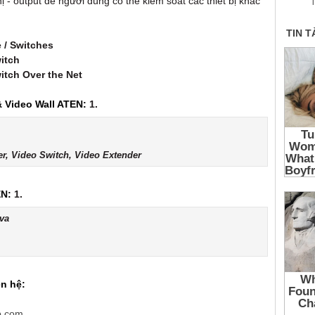
hị - output để người dùng có thể kiểm soát các thiết bị khác
T
 / Switches
itch
tch Over the Net
& Video Wall ATEN:
1.
ter, Video Switch, Video Extender
EN:
1.
va
ên hệ:
p.com