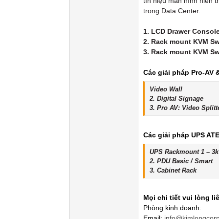
tín hiệu màn hình hiển t
trong Data Center.
1. LCD Drawer Console
2. Rack mount KVM Sw
3. Rack mount KVM Swi
Các giải pháp Pro-AV 
Video Wall
2. Digital Signage
3. Pro AV: Video Split
Các giải pháp UPS AT
UPS Rackmount 1 – 3k
2. PDU Basic / Smart
3. Cabinet Rack
Mọi chi tiết vui lòng li
Phòng kinh doanh:
Email:
info@kimlongcor