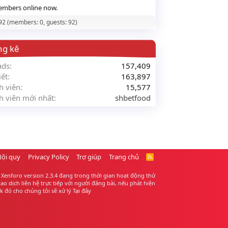
mbers online now.
 92 (members: 0, guests: 92)
ng kê
ads
157,409
iết
163,897
h viên
15,577
h viên mới nhất
shbetfood
Nội quy
Privacy Policy
Trợ giúp
Trang chủ
R
S
S
Xenforo version 2.3.4 đang trong thời gian hoạt động thử
 dịch liên hệ trực tiếp với người đăng bài, nếu phát hiện
 đó cho chúng tôi sẽ xử lý
Tại đây