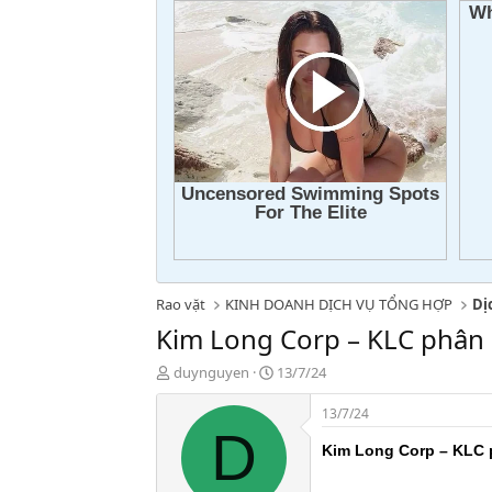
Rao vặt
KINH DOANH DỊCH VỤ TỔNG HỢP
Dị
Kim Long Corp – KLC phân 
T
N
duynguyen
13/7/24
h
g
r
à
13/7/24
e
y
D
a
g
Kim Long Corp – KLC
d
ử
s
i