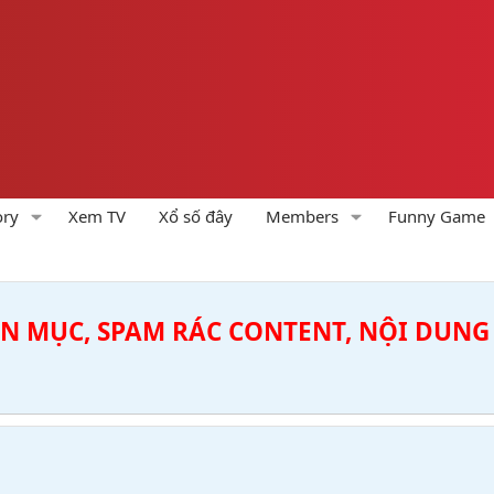
ory
Xem TV
Xổ số đây
Members
Funny Game
ÊN MỤC, SPAM RÁC CONTENT, NỘI DUNG 