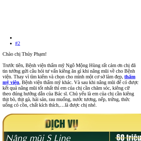
#2
Chào chị Thủy Phạm!
Trước tiên, Bệnh viện thẩm mỹ Ngô Mộng Hùng rất cảm ơn chị đã
tin tưởng gửi câu hỏi tư vấn kiêng ăn gì khi nâng mũi về cho Bệnh
viện. Thay vì tìm kiếm và chọn cho mình một cơ sở làm đẹp,
thẩm
mỹ viện
, Bệnh viện thẩm mỹ khác. Và sau khi nâng mũi để có được
kết quả nâng mũi tốt nhất thì em của chị cần chăm sóc, kiêng cữ
theo đúng hướng dẫn của Bác sĩ. Chủ yếu là em của chị cần kiêng
thịt bò, thịt gà, hải sản, rau muống, nước tương, nếp, trứng, thức
uống có cồn, chất kích thích,…là được chị nhé.