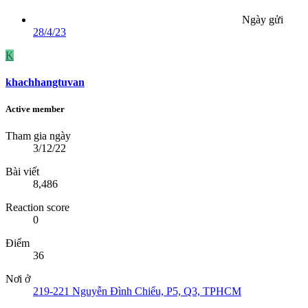
Ngày gửi
28/4/23
K
khachhangtuvan
Active member
Tham gia ngày
3/12/22
Bài viết
8,486
Reaction score
0
Điểm
36
Nơi ở
219-221 Nguyễn Đình Chiểu, P5, Q3, TPHCM