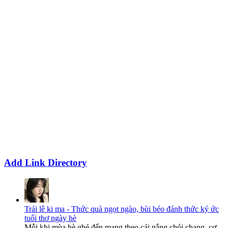
Add Link Directory
Trái lê ki ma - Thức quà ngọt ngào, bùi béo đánh thức ký ức
tuổi thơ ngày hè
Mỗi khi mùa hè ghé đến mang theo cái nắng chói chang, cơ