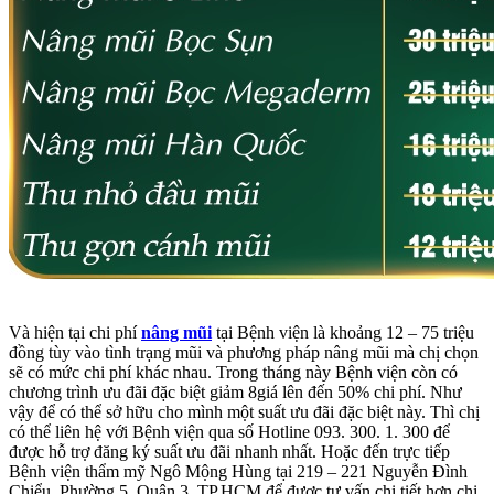
Và hiện tại chi phí
nâng mũi
tại Bệnh viện là khoảng 12 – 75 triệu
đồng tùy vào tình trạng mũi và phương pháp nâng mũi mà chị chọn
sẽ có mức chi phí khác nhau. Trong tháng này Bệnh viện còn có
chương trình ưu đãi đặc biệt giảm 8giá lên đến 50% chi phí. Như
vậy để có thể sở hữu cho mình một suất ưu đãi đặc biệt này. Thì chị
có thể liên hệ với Bệnh viện qua số Hotline 093. 300. 1. 300 để
được hỗ trợ đăng ký suất ưu đãi nhanh nhất. Hoặc đến trực tiếp
Bệnh viện thẩm mỹ Ngô Mộng Hùng tại 219 – 221 Nguyễn Đình
Chiểu, Phường 5, Quận 3, TP.HCM để được tư vấn chi tiết hơn chị