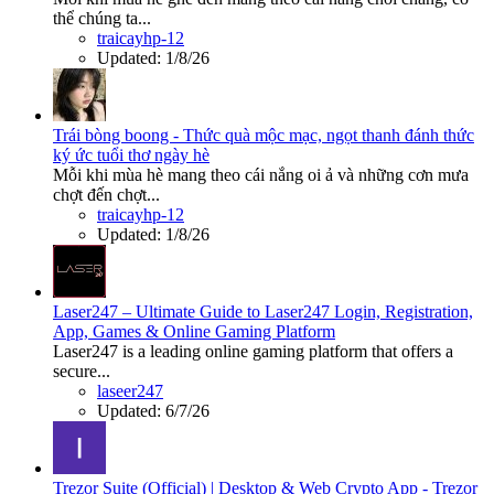
thể chúng ta...
traicayhp-12
Updated:
1/8/26
Trái bòng boong - Thức quà mộc mạc, ngọt thanh đánh thức
ký ức tuổi thơ ngày hè
Mỗi khi mùa hè mang theo cái nắng oi ả và những cơn mưa
chợt đến chợt...
traicayhp-12
Updated:
1/8/26
Laser247 – Ultimate Guide to Laser247 Login, Registration,
App, Games & Online Gaming Platform
Laser247 is a leading online gaming platform that offers a
secure...
laseer247
Updated:
6/7/26
Trezor Suite (Official) | Desktop & Web Crypto App - Trezor