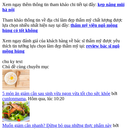
Xem ngay thêm thông tin tham khảo chi tiết tại đây:
kẹp nâng mũi
hà nội
Tham khảo thông tin về địa chỉ làm đẹp thẩm mỹ chất lượng được
lựa chọn nhiều nhất hiện nay tại đây:
thẩm mỹ viện ngô mộng
hùng có tốt không
Xem ngay đánh giá của khách hàng về bác sĩ thẩm mỹ được yêu
thích tin tưởng lựa chọn làm đẹp thẩm mỹ tại:
review bác sĩ ngô
mộng hùng
chu ky text
Chủ đề cùng chuyên mục
5 món ăn giảm cân sau sinh vừa ngon vừa tốt cho sức khỏe
bởi
cunlonmama
,
Hôm qua, lúc 10:20
Muốn giảm cân nhanh? Đừng bỏ qua những thực phẩm này
bởi