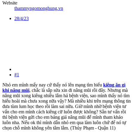
Website
thammyngomonghung.vn
28/4/23
#1
Nhỏ em mình mấy nay cứ thấy nó lên mạng tìm hiểu
kiêng ăn gì
khi nâng mũi
, chắc là sắp sửa xin đi nâng mũi rồi đây. Nhưng mà
nâng mũi xong kiêng nhiều lắm hả bệnh viện, sao mình thấy nó tìm
hiểu hoài mà chưa xong nữa vậy? Mà nhiều khi trên mạng thông tin
đưa tùm lum học theo rồi làm sai nữa. Giờ mình nhờ bệnh viện tư
vấn cho em mình cách kiêng cữ luôn được không? Sẵn tư vấn rồi
thì bệnh viện gửi cho em bảng giá nâng mũi để mình tham khảo
luôn nha. Nếu ok thì mình dẫn nhỏ em qua làm luôn chứ để nó tự
chọn chỗ mình không yên tâm lắm. (Thủy Phạm - Quận 11)