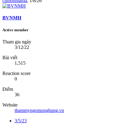
cunlonmama
,
1/8/26
BVNMH
Active member
Tham gia ngày
3/12/22
Bài viết
1,515
Reaction score
0
Điểm
36
Website
thammyngomonghung.vn
3/5/23