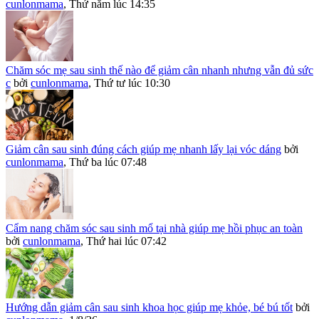
cunlonmama
,
Thứ năm lúc 14:35
Chăm sóc mẹ sau sinh thế nào để giảm cân nhanh nhưng vẫn đủ sức
c
bởi
cunlonmama
,
Thứ tư lúc 10:30
Giảm cân sau sinh đúng cách giúp mẹ nhanh lấy lại vóc dáng
bởi
cunlonmama
,
Thứ ba lúc 07:48
Cẩm nang chăm sóc sau sinh mổ tại nhà giúp mẹ hồi phục an toàn
bởi
cunlonmama
,
Thứ hai lúc 07:42
Hướng dẫn giảm cân sau sinh khoa học giúp mẹ khỏe, bé bú tốt
bởi