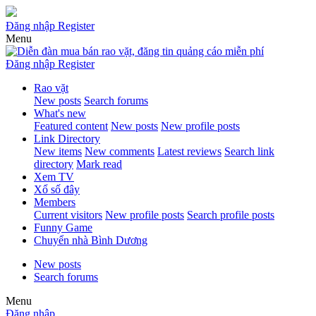
Đăng nhập
Register
Menu
Đăng nhập
Register
Rao vặt
New posts
Search forums
What's new
Featured content
New posts
New profile posts
Link Directory
New items
New comments
Latest reviews
Search link
directory
Mark read
Xem TV
Xổ số đây
Members
Current visitors
New profile posts
Search profile posts
Funny Game
Chuyển nhà Bình Dương
New posts
Search forums
Menu
Đăng nhập