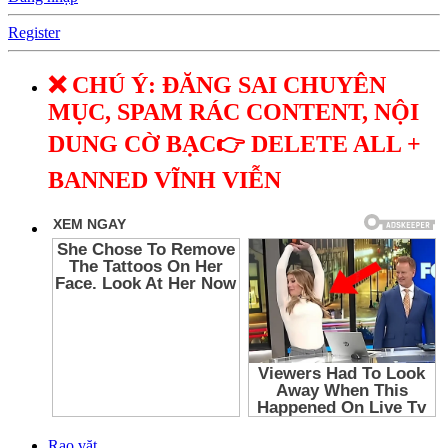
Register
❌ CHÚ Ý: ĐĂNG SAI CHUYÊN
MỤC, SPAM RÁC CONTENT, NỘI
DUNG CỜ BẠC👉 DELETE ALL +
BANNED VĨNH VIỄN
Rao vặt