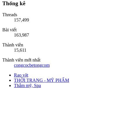
Thống kê
Threads
157,499
Bài viết
163,987
Thành viên
15,611
Thành viên mới nhất
congcocbetongcom
Rao vặt
THỜI TRANG - MỸ PHẨM
Thẫm mỹ, Spa