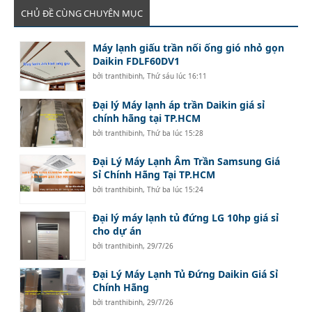
CHỦ ĐỀ CÙNG CHUYÊN MỤC
Máy lạnh giấu trần nối ống gió nhỏ gọn
Daikin FDLF60DV1
bởi
tranthibinh
,
Thứ sáu lúc 16:11
Đại lý Máy lạnh áp trần Daikin giá sỉ
chính hãng tại TP.HCM
bởi
tranthibinh
,
Thứ ba lúc 15:28
Đại Lý Máy Lạnh Âm Trần Samsung Giá
Sỉ Chính Hãng Tại TP.HCM
bởi
tranthibinh
,
Thứ ba lúc 15:24
Đại lý máy lạnh tủ đứng LG 10hp giá sỉ
cho dự án
bởi
tranthibinh
,
29/7/26
Đại Lý Máy Lạnh Tủ Đứng Daikin Giá Sỉ
Chính Hãng
bởi
tranthibinh
,
29/7/26