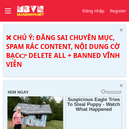
Đăng nhập
Register
❌ CHÚ Ý: ĐĂNG SAI CHUYÊN MỤC,
SPAM RÁC CONTENT, NỘI DUNG CỜ
BẠC👉 DELETE ALL + BANNED VĨNH
VIỄN