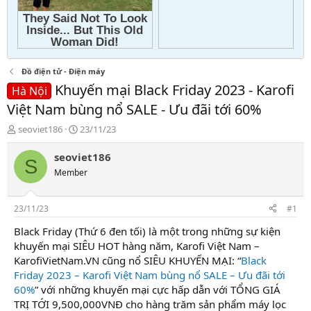
Đồ điện tử - Điện máy
Khuyến mại Black Friday 2023 - Karofi
Hà Nội
Việt Nam bùng nổ SALE - Ưu đãi tới 60%
T
N
seoviet186
23/11/23
h
g
r
à
seoviet186
S
e
y
Member
a
g
d
ử
s
i
23/11/23
#1
t
a
Black Friday (Thứ 6 đen tối) là một trong những sự kiện
r
khuyến mại SIÊU HOT hàng năm, Karofi Việt Nam –
t
KarofiVietNam.VN cũng nổ SIÊU KHUYẾN MẠI: “
Black
e
Friday 2023 – Karofi Việt Nam bùng nổ SALE – Ưu đãi tới
r
60%
” với những khuyến mại cực hấp dẫn với TỔNG GIÁ
TRỊ TỚI 9,500,000VNĐ cho hàng trăm sản phẩm máy lọc