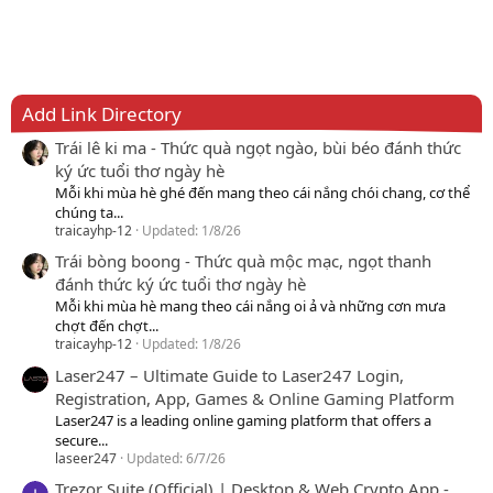
Add Link Directory
Trái lê ki ma - Thức quà ngọt ngào, bùi béo đánh thức
ký ức tuổi thơ ngày hè
Mỗi khi mùa hè ghé đến mang theo cái nắng chói chang, cơ thể
chúng ta...
traicayhp-12
Updated:
1/8/26
Trái bòng boong - Thức quà mộc mạc, ngọt thanh
đánh thức ký ức tuổi thơ ngày hè
Mỗi khi mùa hè mang theo cái nắng oi ả và những cơn mưa
chợt đến chợt...
traicayhp-12
Updated:
1/8/26
Laser247 – Ultimate Guide to Laser247 Login,
Registration, App, Games & Online Gaming Platform
Laser247 is a leading online gaming platform that offers a
secure...
laseer247
Updated:
6/7/26
Trezor Suite (Official) | Desktop & Web Crypto App -