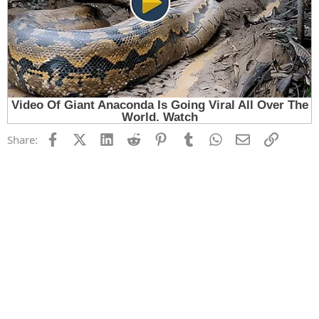
Facebook
X (Twitter)
LinkedIn
Reddit
Pinterest
Tumblr
WhatsApp
Email
Link
Share: