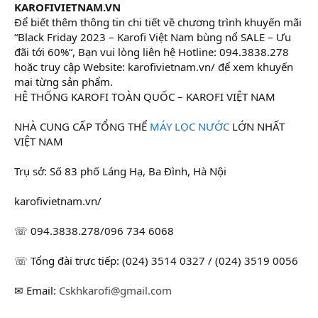
KAROFIVIETNAM.VN
Để biết thêm thông tin chi tiết về chương trình khuyến mãi
“Black Friday 2023 – Karofi Việt Nam bùng nổ SALE – Ưu
đãi tới 60%“, Bạn vui lòng liên hệ Hotline: 094.3838.278
hoặc truy cập Website: karofivietnam.vn/ để xem khuyến
mại từng sản phẩm.
HỆ THỐNG KAROFI TOÀN QUỐC – KAROFI VIỆT NAM
NHÀ CUNG CẤP TỔNG THỂ
MÁY LỌC NƯỚC
LỚN NHẤT
VIỆT NAM
Trụ sở: Số 83 phố Láng Hạ, Ba Đình, Hà Nội
karofivietnam.vn/
☏ 094.3838.278/096 734 6068
☏ Tổng đài trực tiếp: (024) 3514 0327 / (024) 3519 0056
✉ Email:
Cskhkarofi@gmail.com