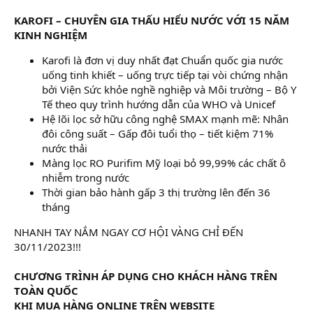
KAROFI – CHUYÊN GIA THẤU HIỂU NƯỚC VỚI 15 NĂM
KINH NGHIỆM
Karofi là đơn vị duy nhất đạt Chuẩn quốc gia nước
uống tinh khiết – uống trực tiếp tại vòi chứng nhận
bởi Viện Sức khỏe nghề nghiệp và Môi trường – Bộ Y
Tế theo quy trình hướng dẫn của WHO và Unicef
Hệ lõi lọc sở hữu công nghệ SMAX mạnh mẽ: Nhân
đôi công suất – Gấp đôi tuổi thọ – tiết kiệm 71%
nước thải
Màng lọc RO Purifim Mỹ loại bỏ 99,99% các chất ô
nhiễm trong nước
Thời gian bảo hành gấp 3 thị trường lên đến 36
tháng
NHANH TAY NẮM NGAY CƠ HỘI VÀNG CHỈ ĐẾN
30/11/2023!!!
CHƯƠNG TRÌNH ÁP DỤNG CHO KHÁCH HÀNG TRÊN
TOÀN QUỐC
KHI MUA HÀNG ONLINE TRÊN WEBSITE