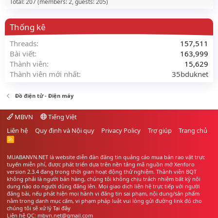
Total: 207 (members: 2, guests: 205)
Thống kê
Threads
157,511
Bài viết
163,999
Thành viên
15,629
Thành viên mới nhất
35bduknet
Đồ điện tử - Điện máy
MBVN
Tiếng Việt
Liên hệ
Quy định và Nội quy
Privacy Policy
Trợ giúp
Trang chủ
R
S
S
MUABANVN.NET là website diễn đàn đăng tin quảng cáo
mua bán rao vặt
trực
tuyến miễn phí, được phát triển dựa trên nền tảng mã nguồn mở Xenforo
version 2.3.4 đang trong thời gian hoạt động thử nghiệm. Thành viên BQT
không phải là người bán hàng, chúng tôi không chịu trách nhiệm bất kỳ nội
dung nào do người dùng đăng lên. Mọi giao dịch liên hệ trực tiếp với người
đăng bài, nếu phát hiện mọi hành vi đăng tin sai phạm, nội dung/sản phẩm
nằm trong danh mục cấm, vi phạm pháp luật vui lòng gửi đường link đó cho
chúng tôi sẽ xử lý
Tại đây
Liên hệ QC: mbvn.net@gmail.com