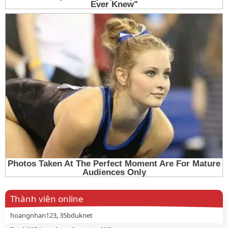
Thành viên online
hoangnhan123
35bduknet