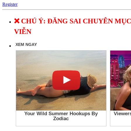
Register
❌ CHÚ Ý: ĐĂNG SAI CHUYÊN MỤC
VIỄN