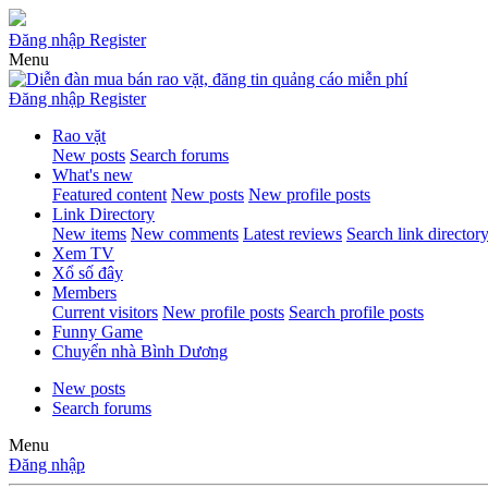
Đăng nhập
Register
Menu
Đăng nhập
Register
Rao vặt
New posts
Search forums
What's new
Featured content
New posts
New profile posts
Link Directory
New items
New comments
Latest reviews
Search link director
Xem TV
Xổ số đây
Members
Current visitors
New profile posts
Search profile posts
Funny Game
Chuyển nhà Bình Dương
New posts
Search forums
Menu
Đăng nhập