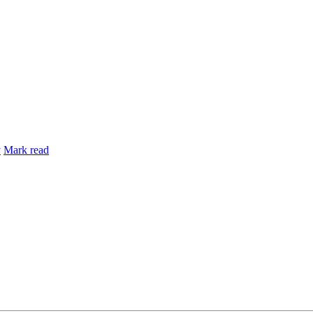
y
Mark read