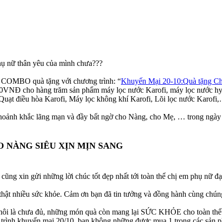
 nữ thân yêu của mình chưa???
MBO quà tặng với chương trình: “
Khuyến Mại 20-10:Quà tặng Ch
VNĐ cho hàng trăm sản phẩm máy lọc nước Karofi, máy lọc nước hyd
uạt điều hòa Karofi, Máy lọc không khí Karofi, Lõi lọc nước Karofi,…v
 khoảnh khắc lãng mạn và đầy bất ngờ cho Nàng, cho Mẹ, … trong ngày
 NÀNG SIÊU XỊN MỊN SANG
ửi những lời chúc tốt đẹp nhất tới toàn thể chị em phụ nữ đại d
hật nhiều sức khỏe. Cảm ơn bạn đã tin tưởng và đồng hành cùng chúng t
thôi là chưa đủ, những món quà còn mang lại SỨC KHỎE cho toàn thể g
g trình khuyến mại 20/10, bạn không những được mua 1 trong các sả