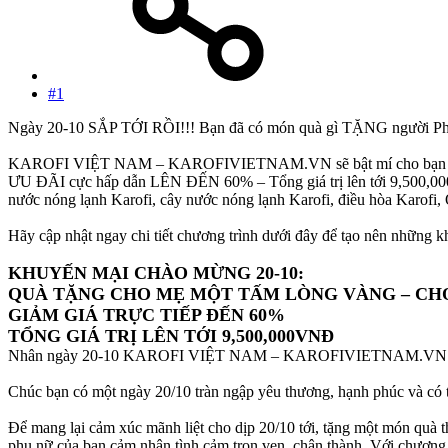
#1
Ngày 20-10 SẮP TỚI RỒI!!! Bạn đã có món quà gì TẶNG người Phụ
KAROFI VIỆT NAM – KAROFIVIETNAM.VN sẽ bật mí cho bạn CO
ƯU ĐÃI cực hấp dẫn LÊN ĐẾN 60% – Tổng giá trị lên tới 9,500,000
nước nóng lạnh Karofi, cây nước nóng lạnh Karofi, điều hòa Karofi, Q
Hãy cập nhật ngay chi tiết chương trình dưới đây để tạo nên những
KHUYẾN MẠI CHÀO MỪNG 20-10:
QUÀ TẶNG CHO MẸ MỘT TẤM LÒNG VÀNG – CHO
GIẢM GIÁ TRỰC TIẾP ĐẾN 60%
TỔNG GIÁ TRỊ LÊN TỚI 9,500,000VNĐ
Nhân ngày 20-10 KAROFI VIỆT NAM – KAROFIVIETNAM.VN cũng xin g
Chúc bạn có một ngày 20/10 tràn ngập yêu thương, hạnh phúc và có t
Để mang lại cảm xúc mãnh liệt cho dịp 20/10 tới, tặng một món quà 
phụ nữ của bạn cảm nhận tình cảm trọn vẹn, chân thành. Với chươn