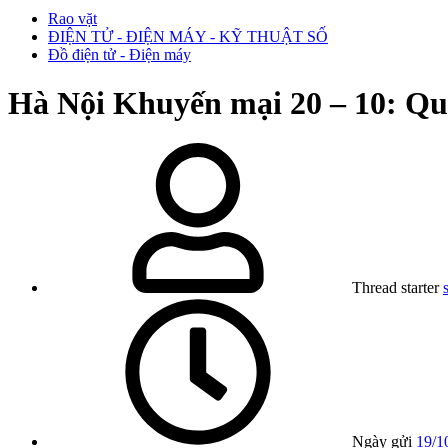
Rao vặt
ĐIỆN TỬ - ĐIỆN MÁY - KỸ THUẬT SỐ
Đồ điện tử - Điện máy
Hà Nội
Khuyến mại 20 – 10: Qu
Thread starter
Ngày gửi
19/1