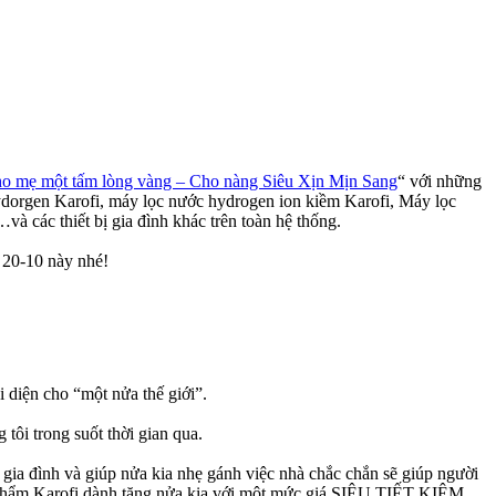
o mẹ một tấm lòng vàng – Cho nàng Siêu Xịn Mịn Sang
“ với những
orgen Karofi, máy lọc nước hydrogen ion kiềm Karofi, Máy lọc
à các thiết bị gia đình khác trên toàn hệ thống.
 20-10 này nhé!
iện cho “một nửa thế giới”.
ôi trong suốt thời gian qua.
ia đình và giúp nửa kia nhẹ gánh việc nhà chắc chắn sẽ giúp người
n phẩm Karofi dành tặng nửa kia với một mức giá SIÊU TIẾT KIỆM