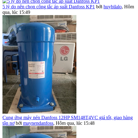
5 lý do nên chọn công tắc áp suất Danfoss KP1
bởi
huybilalo
,
Hôm
qua, lúc 15:49
Cung ứng máy nén Danfoss 12HP SM148T4VC giá tốt, giao hàng
tận nơ
bởi
maynendanfoss
,
Hôm qua, lúc 15:48