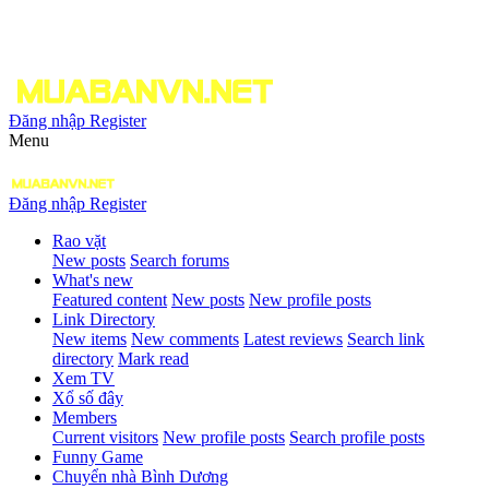
Đăng nhập
Register
Menu
Đăng nhập
Register
Rao vặt
New posts
Search forums
What's new
Featured content
New posts
New profile posts
Link Directory
New items
New comments
Latest reviews
Search link
directory
Mark read
Xem TV
Xổ số đây
Members
Current visitors
New profile posts
Search profile posts
Funny Game
Chuyển nhà Bình Dương