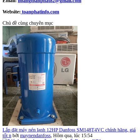
Email:
hoangtoanphat82@gmail.com
Website:
toanphatinfo.com
Chủ đề cùng chuyên mục
Lắp đặt máy nén lạnh 12HP Danfoss SM148T4VC chính hãng, giá
tốt n
bởi
maynendanfoss
,
Hôm qua, lúc 15:54