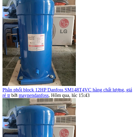
Phân phối block 12HP Danfoss SM148T4VC hàng chất lượng, giá
rẻ tr
bởi
maynendanfoss
,
Hôm qua, lúc 15:43