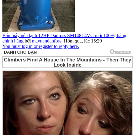
Bán máy nén lạnh 12HP Danfoss SM148T4VC mới 100%, hàng
chính hãng
bởi
maynendanfoss
,
Hôm qua, lúc 15:29
You must log in or register to reply here.