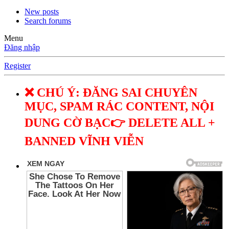
New posts
Search forums
Menu
Đăng nhập
Register
❌ CHÚ Ý: ĐĂNG SAI CHUYÊN
MỤC, SPAM RÁC CONTENT, NỘI
DUNG CỜ BẠC👉 DELETE ALL +
BANNED VĨNH VIỄN