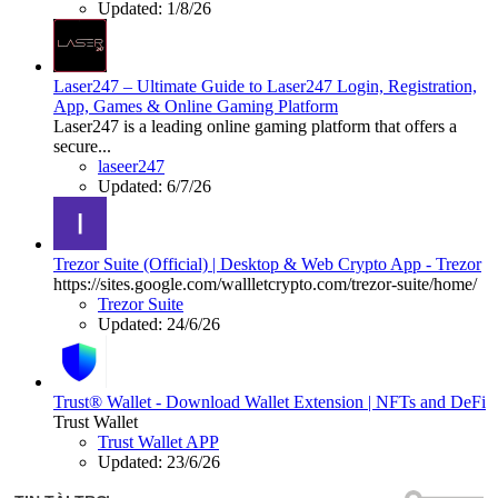
Updated:
1/8/26
Laser247 – Ultimate Guide to Laser247 Login, Registration,
App, Games & Online Gaming Platform
Laser247 is a leading online gaming platform that offers a
secure...
laseer247
Updated:
6/7/26
Trezor Suite (Official) | Desktop & Web Crypto App - Trezor
https://sites.google.com/wallletcrypto.com/trezor-suite/home/
Trezor Suite
Updated:
24/6/26
Trust® Wallet - Download Wallet Extension | NFTs and DeFi
Trust Wallet
Trust Wallet APP
Updated:
23/6/26