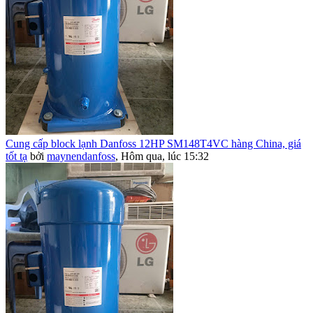
Cung cấp block lạnh Danfoss 12HP SM148T4VC hàng China, giá
tốt tạ
bởi
maynendanfoss
,
Hôm qua, lúc 15:32