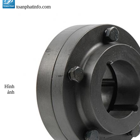
toanphatinfo.com
Hình
ảnh​