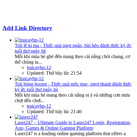
Add Link Directory
Trái lê ki ma - Thức quà ngọt ngào, bùi béo đánh thức ký ức
tuổi thơ ngày hè
Mỗi khi mùa hè ghé đến mang theo cái nắng chói chang, cơ
thể chúng ta...
traicayhp-12
Updated:
Thứ bảy lúc 21:54
Trái bòng boong - Thức quà mộc mạc, ngọt thanh đánh thức
ký ức tuổi thơ ngày hè
Mỗi khi mùa hè mang theo cái nắng oi ả và những cơn mưa
chợt đến chợt...
traicayhp-12
Updated:
Thứ bảy lúc 21:46
Laser247 – Ultimate Guide to Laser247 Login, Registration,
App, Games & Online Gaming Platform
Laser247 is a leading online gaming platform that offers a