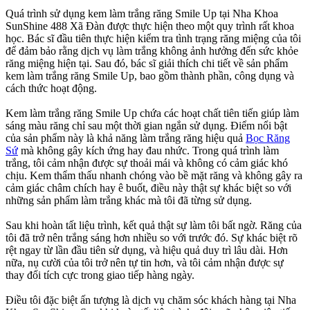
Quá trình sử dụng kem làm trắng răng Smile Up tại Nha Khoa
SunShine 488 Xã Đàn được thực hiện theo một quy trình rất khoa
học. Bác sĩ đầu tiên thực hiện kiểm tra tình trạng răng miệng của tôi
để đảm bảo rằng dịch vụ làm trắng không ảnh hưởng đến sức khỏe
răng miệng hiện tại. Sau đó, bác sĩ giải thích chi tiết về sản phẩm
kem làm trắng răng Smile Up, bao gồm thành phần, công dụng và
cách thức hoạt động.
Kem làm trắng răng Smile Up chứa các hoạt chất tiên tiến giúp làm
sáng màu răng chỉ sau một thời gian ngắn sử dụng. Điểm nổi bật
của sản phẩm này là khả năng làm trắng răng hiệu quả
Bọc Răng
Sứ
mà không gây kích ứng hay đau nhức. Trong quá trình làm
trắng, tôi cảm nhận được sự thoải mái và không có cảm giác khó
chịu. Kem thẩm thấu nhanh chóng vào bề mặt răng và không gây ra
cảm giác châm chích hay ê buốt, điều này thật sự khác biệt so với
những sản phẩm làm trắng khác mà tôi đã từng sử dụng.
Sau khi hoàn tất liệu trình, kết quả thật sự làm tôi bất ngờ. Răng của
tôi đã trở nên trắng sáng hơn nhiều so với trước đó. Sự khác biệt rõ
rệt ngay từ lần đầu tiên sử dụng, và hiệu quả duy trì lâu dài. Hơn
nữa, nụ cười của tôi trở nên tự tin hơn, và tôi cảm nhận được sự
thay đổi tích cực trong giao tiếp hàng ngày.
Điều tôi đặc biệt ấn tượng là dịch vụ chăm sóc khách hàng tại Nha