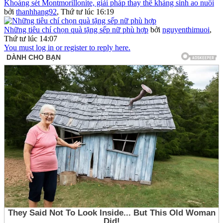
Khoáng sét Montmorillonite, giải pháp thay thế kháng sinh ao nuôi
bởi
thanhhang92
,
Thứ tư lúc 16:19
Những tiêu chí chọn quà tặng sếp nữ phù hợp
bởi
nguyenthimuoi
,
Thứ tư lúc 14:07
You must log in or register to reply here.