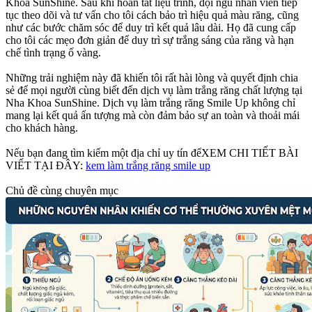
Khoa SunShine. Sau khi hoàn tất liệu trình, đội ngũ nhân viên tiếp
tục theo dõi và tư vấn cho tôi cách bảo trì hiệu quả màu răng, cũng
như các bước chăm sóc để duy trì kết quả lâu dài. Họ đã cung cấp
cho tôi các mẹo đơn giản để duy trì sự trắng sáng của răng và hạn
chế tình trạng ố vàng.
Những trải nghiệm này đã khiến tôi rất hài lòng và quyết định chia
sẻ để mọi người cùng biết đến dịch vụ làm trắng răng chất lượng tại
Nha Khoa SunShine. Dịch vụ làm trắng răng Smile Up không chỉ
mang lại kết quả ấn tượng mà còn đảm bảo sự an toàn và thoải mái
cho khách hàng.
Nếu bạn đang tìm kiếm một địa chỉ uy tín đểXEM CHI TIẾT BÀI
VIẾT TẠI ĐÂY:
kem làm trắng răng smile up
Chủ đề cùng chuyên mục