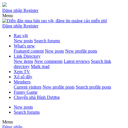
Đăng nhập
Register
Menu
Đăng nhập
Register
Rao vặt
New posts
Search forums
What's new
Featured content
New posts
New profile posts
Link Directory
New items
New comments
Latest reviews
Search link
directory
Mark read
Xem TV
Xổ số đây
Members
Current visitors
New profile posts
Search profile posts
Funny Game
Chuyển nhà Bình Dương
New posts
Search forums
Menu
Đăng nhập