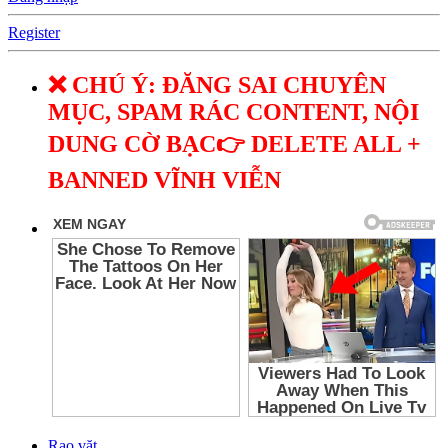
Register
❌ CHÚ Ý: ĐĂNG SAI CHUYÊN
MỤC, SPAM RÁC CONTENT, NỘI
DUNG CỜ BẠC👉 DELETE ALL +
BANNED VĨNH VIỄN
Rao vặt