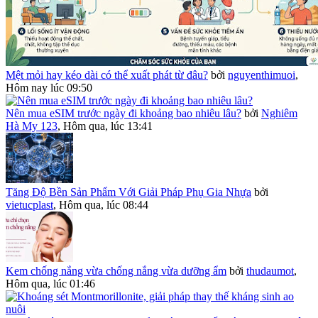
Mệt mỏi hay kéo dài có thể xuất phát từ đâu?
bởi
nguyenthimuoi
,
Hôm nay lúc 09:50
Nên mua eSIM trước ngày đi khoảng bao nhiêu lâu?
bởi
Nghiêm
Hà My 123
,
Hôm qua, lúc 13:41
Tăng Độ Bền Sản Phẩm Với Giải Pháp Phụ Gia Nhựa
bởi
vietucplast
,
Hôm qua, lúc 08:44
Kem chống nắng vừa chống nắng vừa dưỡng ẩm
bởi
thudaumot
,
Hôm qua, lúc 01:46